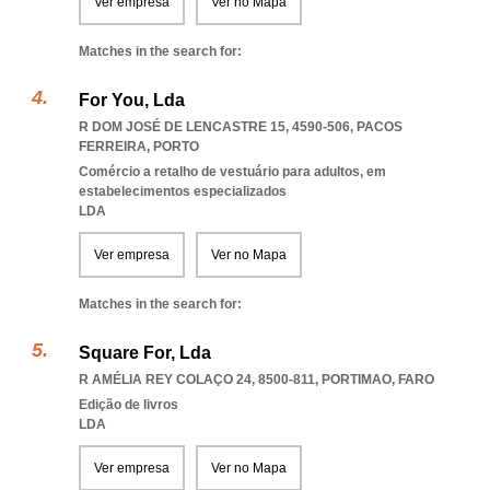
Ver empresa
Ver no Mapa
Matches in the search for:
For You, Lda
R DOM JOSÉ DE LENCASTRE 15, 4590-506
,
PACOS
FERREIRA
,
PORTO
Comércio a retalho de vestuário para adultos, em
estabelecimentos especializados
LDA
Ver empresa
Ver no Mapa
Matches in the search for:
Square For, Lda
R AMÉLIA REY COLAÇO 24, 8500-811
,
PORTIMAO
,
FARO
Edição de livros
LDA
Ver empresa
Ver no Mapa