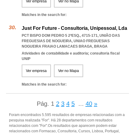
Ver empresa
Ver no Mapa
Matches in the search for:
Just For Future - Consultoria, Unipessoal, Lda
PCT BISPO DOM PEDRO 5 2ºESQ., 4715-171, UNIÃO DAS
FREGUESIAS DE NOGUEIRA
,
UNIAO FREGUESIAS
NOGUEIRA FRAIAO LAMACAES BRAGA
,
BRAGA
Atividades de contabilidade e auditoria; consultoria fiscal
UNIP
Ver empresa
Ver no Mapa
Matches in the search for:
Pág.
1
2
3
4
5
...
40
»
Foram encontrados 5.595 resultados de empresas relacionadas com a
pesquisa realizada "For". Há 28 departamentos com resultados
relacionados com "For".Os resultados que aparecem podem estar
relacionados com Formacao, Consultoria, Cursos, Lisboa, Portugal,