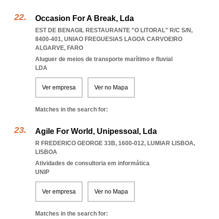
Occasion For A Break, Lda
EST DE BENAGIL RESTAURANTE "O LITORAL" R/C S/N,
8400-401
,
UNIAO FREGUESIAS LAGOA CARVOEIRO
ALGARVE
,
FARO
Aluguer de meios de transporte marítimo e fluvial
LDA
Ver empresa
Ver no Mapa
Matches in the search for:
Agile For World, Unipessoal, Lda
R FREDERICO GEORGE 33B, 1600-012
,
LUMIAR LISBOA
,
LISBOA
Atividades de consultoria em informática
UNIP
Ver empresa
Ver no Mapa
Matches in the search for: