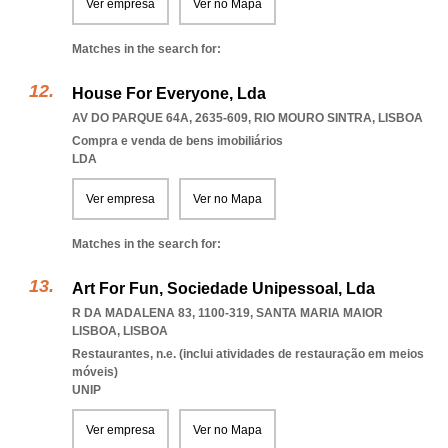
Ver empresa
Ver no Mapa
Matches in the search for:
House For Everyone, Lda
AV DO PARQUE 64A, 2635-609
,
RIO MOURO SINTRA
,
LISBOA
Compra e venda de bens imobiliários
LDA
Ver empresa
Ver no Mapa
Matches in the search for:
Art For Fun, Sociedade Unipessoal, Lda
R DA MADALENA 83, 1100-319
,
SANTA MARIA MAIOR
LISBOA
,
LISBOA
Restaurantes, n.e. (inclui atividades de restauração em meios
móveis)
UNIP
Ver empresa
Ver no Mapa