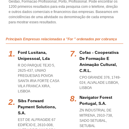
Gestao, Formacao Profissional, Porto, Profissional. Pode encontrar os
1200 primeiros resultados para esta pesquisa com o telefone, direção
e outros dados comerciais e financeiros das empresas. Baseamos em
coincidências de uma atividade ou denominação de cada empresa
para mostrar esses resultados.
Principais Empresas relacionadas a "For " ordenados por cobrança
Ford Lusitana,
Cofac - Cooperativa
Unipessoal, Lda
De Formação E
Animação Cultural,
R DO PARQUE TEJO 5,
C.r.l.
2625-437
,
UNIAO
FREGUESIAS POVOA
CPO GRANDE 376, 1749-
SANTA IRIA FORTE CASA
024
,
ALVALADE LISBOA
,
VILA FRANCA XIRA
,
LISBOA
LISBOA
Navigator Forest
Sibs Forward
Portugal, S.a.
Payment Solutions,
ZN INDUSTRIAL DE
S.a.
MITRENA, 2910-738
,
EST DE ALFRAGIDE 67
SADO SETUBAL
,
EDIFÍCIO E, 2610-008
,
SETUBAL