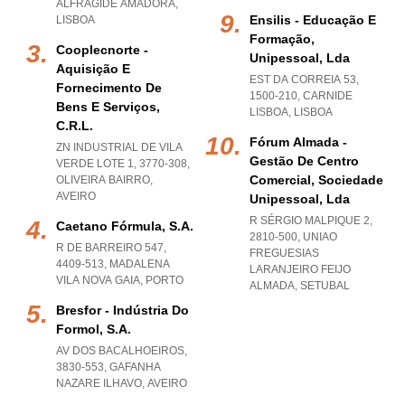
ALFRAGIDE AMADORA
,
Ensilis - Educação E
LISBOA
Formação,
Cooplecnorte -
Unipessoal, Lda
Aquisição E
EST DA CORREIA 53,
Fornecimento De
1500-210
,
CARNIDE
Bens E Serviços,
LISBOA
,
LISBOA
C.r.l.
Fórum Almada -
ZN INDUSTRIAL DE VILA
Gestão De Centro
VERDE LOTE 1, 3770-308
,
Comercial, Sociedade
OLIVEIRA BAIRRO
,
AVEIRO
Unipessoal, Lda
R SÉRGIO MALPIQUE 2,
Caetano Fórmula, S.a.
2810-500
,
UNIAO
R DE BARREIRO 547,
FREGUESIAS
4409-513
,
MADALENA
LARANJEIRO FEIJO
VILA NOVA GAIA
,
PORTO
ALMADA
,
SETUBAL
Bresfor - Indústria Do
Formol, S.a.
AV DOS BACALHOEIROS,
3830-553
,
GAFANHA
NAZARE ILHAVO
,
AVEIRO