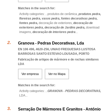
Matches in the search for:
Activity categories: ...
produtos de cerâmica,
produtos pedra,
floreiras pedra,
vasos pedra,
fontes decorativas pedra,
fontes pedra,
decoração de exteriores,
decoração de
exteriores pedra,
decoração de Jardins pedra,
download
imagens,
decoração de interiores pedra
...
Granova - Pedras Decorativas, Lda
EN 106 496, 4620-256
,
UNIAO FREGUESIAS LUSTOSA
BARROSAS SANTO ESTEVAO LOUSADA
,
PORTO
Fabricação de artigos de mármore e de rochas similares
LDA
Ver empresa
Ver no Mapa
Matches in the search for:
Activity categories: ...
GRANOVA - PEDRAS DECORATIVAS,
LDA
...
Serração De Mármores E Granitos - António