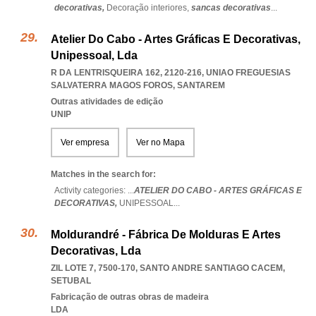
decorativas,
Decoração interiores,
sancas decorativas
...
Atelier Do Cabo - Artes Gráficas E Decorativas,
Unipessoal, Lda
R DA LENTRISQUEIRA 162, 2120-216
,
UNIAO FREGUESIAS
SALVATERRA MAGOS FOROS
,
SANTAREM
Outras atividades de edição
UNIP
Ver empresa
Ver no Mapa
Matches in the search for:
Activity categories: ...
ATELIER DO CABO - ARTES GRÁFICAS E
DECORATIVAS,
UNIPESSOAL
...
Moldurandré - Fábrica De Molduras E Artes
Decorativas, Lda
ZIL LOTE 7, 7500-170
,
SANTO ANDRE SANTIAGO CACEM
,
SETUBAL
Fabricação de outras obras de madeira
LDA