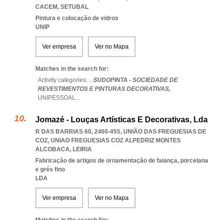
CACEM
,
SETUBAL
Pintura e colocação de vidros
UNIP
Ver empresa
Ver no Mapa
Matches in the search for:
Activity categories: ...
SUDOPINTA - SOCIEDADE DE
REVESTIMENTOS E PINTURAS DECORATIVAS,
UNIPESSOAL
...
Jomazé - Louças Artísticas E Decorativas, Lda
R DAS BARRIAS 60, 2460-455, UNIÃO DAS FREGUESIAS DE
COZ
,
UNIAO FREGUESIAS COZ ALPEDRIZ MONTES
ALCOBACA
,
LEIRIA
Fabricação de artigos de ornamentação de faiança, porcelana
e grés fino
LDA
Ver empresa
Ver no Mapa