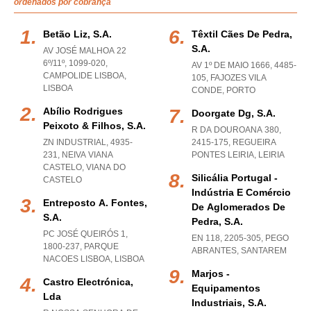
ordenados por cobrança
Betão Liz, S.a.
Têxtil Cães De Pedra,
S.a.
AV JOSÉ MALHOA 22
6º/11º, 1099-020
,
AV 1º DE MAIO 1666, 4485-
CAMPOLIDE LISBOA
,
105
,
FAJOZES VILA
LISBOA
CONDE
,
PORTO
Abílio Rodrigues
Doorgate Dg, S.a.
Peixoto & Filhos, S.a.
R DA DOUROANA 380,
ZN INDUSTRIAL, 4935-
2415-175
,
REGUEIRA
231
,
NEIVA VIANA
PONTES LEIRIA
,
LEIRIA
CASTELO
,
VIANA DO
Silicália Portugal -
CASTELO
Indústria E Comércio
Entreposto A. Fontes,
De Aglomerados De
S.a.
Pedra, S.a.
PC JOSÉ QUEIRÓS 1,
EN 118, 2205-305
,
PEGO
1800-237
,
PARQUE
ABRANTES
,
SANTAREM
NACOES LISBOA
,
LISBOA
Marjos -
Castro Electrónica,
Equipamentos
Lda
Industriais, S.a.