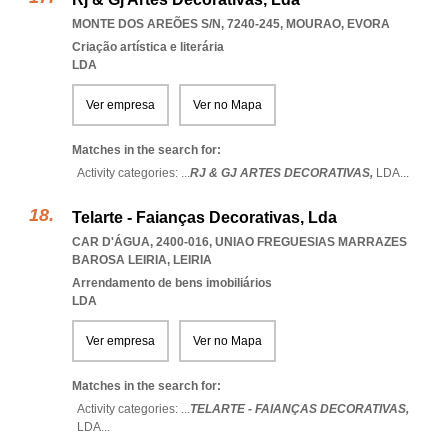
MONTE DOS AREÕES S/N, 7240-245
,
MOURAO
,
EVORA
Criação artística e literária
LDA
Ver empresa
Ver no Mapa
Matches in the search for:
Activity categories: ...
RJ & GJ ARTES DECORATIVAS,
LDA
...
Telarte - Faianças Decorativas, Lda
CAR D'ÁGUA, 2400-016
,
UNIAO FREGUESIAS MARRAZES
BAROSA LEIRIA
,
LEIRIA
Arrendamento de bens imobiliários
LDA
Ver empresa
Ver no Mapa
Matches in the search for:
Activity categories: ...
TELARTE - FAIANÇAS DECORATIVAS,
LDA
...