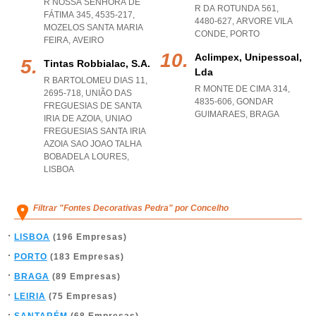
R NOSSA SENHORA DE
R DA ROTUNDA 561,
FÁTIMA 345, 4535-217
,
4480-627
,
ARVORE VILA
MOZELOS SANTA MARIA
CONDE
,
PORTO
FEIRA
,
AVEIRO
Aclimpex, Unipessoal,
Tintas Robbialac, S.a.
Lda
R BARTOLOMEU DIAS 11,
R MONTE DE CIMA 314,
2695-718, UNIÃO DAS
4835-606
,
GONDAR
FREGUESIAS DE SANTA
GUIMARAES
,
BRAGA
IRIA DE AZOIA
,
UNIAO
FREGUESIAS SANTA IRIA
AZOIA SAO JOAO TALHA
BOBADELA LOURES
,
LISBOA
Filtrar "Fontes Decorativas Pedra" por Concelho
LISBOA
(196 Empresas)
PORTO
(183 Empresas)
BRAGA
(89 Empresas)
LEIRIA
(75 Empresas)