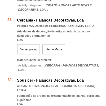
Matches in the search for:
Activity categories: ...
JOMAZÉ - LOUÇAS ARTÍSTICAS E
DECORATIVAS,
LDA
...
Cercapia - Faianças Decorativas, Lda
PEDREIRAS, 2480-109
,
PEDREIRAS PORTO MOS
,
LEIRIA
Atividades de decoração de artigos cerâmicos de uso
doméstico e ornamental
LDA
Ver empresa
Ver no Mapa
Matches in the search for:
Activity categories: ...
CERCAPIA - FAIANÇAS DECORATIVAS,
LDA
...
Sousicer - Faianças Decorativas, Lda
ATAIJA DE CIMA, 2460-713
,
ALJUBARROTA ALCOBACA
,
LEIRIA
Fabricação de artigos de ornamentação de faiança, porcelana
e grés fino
LDA