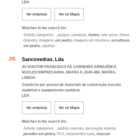
LDA
Ver empresa
Ver no Mapa
Matches in the search for:
Activity categories: ...
jazigos,
cantarias,
fontes,
arte sacra,
Silvas
Granitos,
imagens,
em pedra,
imagens em mármore,
esculturas
em pedra,
capelas
...
Sancovedras, Lda
AV DOUTOR FRANCISCO SÁ CARNEIRO ARMAZÉM D
NÚCLEO EMPRESARIAL MAFRA II, 2640-486
,
MAFRA
,
LISBOA
Comércio por grosso de materiais de construção (exceto
madeira) e equipamento sanitário
LDA
Ver empresa
Ver no Mapa
Matches in the search for:
Activity categories: ...
pedras naturais,
decoração exterior,
paredes em pedra,
PCV,
isolamentos casa,
massas