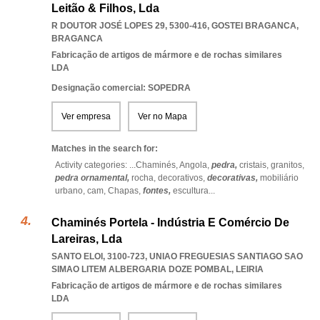
Leitão & Filhos, Lda
R DOUTOR JOSÉ LOPES 29, 5300-416
,
GOSTEI BRAGANCA
,
BRAGANCA
Fabricação de artigos de mármore e de rochas similares
LDA
Designação comercial: SOPEDRA
Ver empresa
Ver no Mapa
Matches in the search for:
Activity categories: ...
Chaminés,
Angola,
pedra,
cristais,
granitos,
pedra ornamental,
rocha,
decorativos,
decorativas,
mobiliário
urbano,
cam,
Chapas,
fontes,
escultura
...
Chaminés Portela - Indústria E Comércio De
Lareiras, Lda
SANTO ELOI, 3100-723
,
UNIAO FREGUESIAS SANTIAGO SAO
SIMAO LITEM ALBERGARIA DOZE POMBAL
,
LEIRIA
Fabricação de artigos de mármore e de rochas similares
LDA