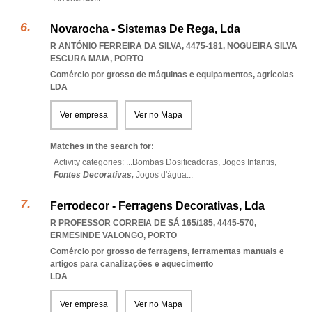
Novarocha - Sistemas De Rega, Lda
R ANTÓNIO FERREIRA DA SILVA, 4475-181
,
NOGUEIRA SILVA
ESCURA MAIA
,
PORTO
Comércio por grosso de máquinas e equipamentos, agrícolas
LDA
Ver empresa
Ver no Mapa
Matches in the search for:
Activity categories: ...
Bombas Dosificadoras,
Jogos Infantis,
Fontes Decorativas,
Jogos d'água
...
Ferrodecor - Ferragens Decorativas, Lda
R PROFESSOR CORREIA DE SÁ 165/185, 4445-570
,
ERMESINDE VALONGO
,
PORTO
Comércio por grosso de ferragens, ferramentas manuais e
artigos para canalizações e aquecimento
LDA
Ver empresa
Ver no Mapa