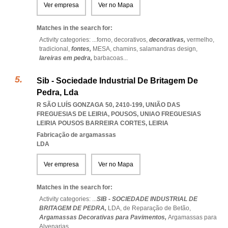
Ver empresa
Ver no Mapa
Matches in the search for:
Activity categories: ...
forno,
decorativos,
decorativas,
vermelho,
tradicional,
fontes,
MESA,
chamins,
salamandras design,
lareiras em pedra,
barbacoas
...
Sib - Sociedade Industrial De Britagem De
Pedra, Lda
R SÃO LUÍS GONZAGA 50, 2410-199, UNIÃO DAS
FREGUESIAS DE LEIRIA, POUSOS
,
UNIAO FREGUESIAS
LEIRIA POUSOS BARREIRA CORTES
,
LEIRIA
Fabricação de argamassas
LDA
Ver empresa
Ver no Mapa
Matches in the search for:
Activity categories: ...
SIB - SOCIEDADE INDUSTRIAL DE
BRITAGEM DE PEDRA,
LDA,
de Reparação de Betão,
Argamassas Decorativas para Pavimentos,
Argamassas para
Alvenarias
...