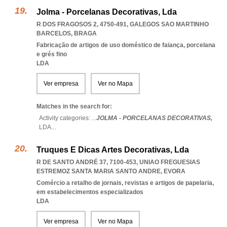
Jolma - Porcelanas Decorativas, Lda
R DOS FRAGOSOS 2, 4750-491
,
GALEGOS SAO MARTINHO
BARCELOS
,
BRAGA
Fabricação de artigos de uso doméstico de faiança, porcelana
e grés fino
LDA
Ver empresa
Ver no Mapa
Matches in the search for:
Activity categories: ...
JOLMA - PORCELANAS DECORATIVAS,
LDA
...
Truques E Dicas Artes Decorativas, Lda
R DE SANTO ANDRÉ 37, 7100-453
,
UNIAO FREGUESIAS
ESTREMOZ SANTA MARIA SANTO ANDRE
,
EVORA
Comércio a retalho de jornais, revistas e artigos de papelaria,
em estabelecimentos especializados
LDA
Ver empresa
Ver no Mapa