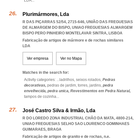
LDA
...
Plurimármores, Lda
R DAS PIÇARRAS 52/54, 2715-646, UNIÃO DAS FREGUESIAS
DE ALMARGEM DO BISPO
,
UNIAO FREGUESIAS ALMARGEM
BISPO PERO PINHEIRO MONTELAVAR SINTRA
,
LISBOA
Fabricação de artigos de mármore e de rochas similares
LDA
Ver empresa
Ver no Mapa
Matches in the search for:
Activity categories: ...
ladrilhos,
seixos rolados,
Pedras
decorativas,
pedras de jardim,
torres,
jardins,
pedra
envelhecida,
pedra unica,
Revestimentos em Pedra Natural,
tampos de cozinha
...
José Castro Silva & Irmão, Lda
R DO LOREDO ZONA INDUSTRIAL CHÃO DA MATA, 4800-214
,
UNIAO FREGUESIAS SELHO SAO LOURENCO GOMINHAES
GUIMARAES
,
BRAGA
Fabricação de artigos de granito e de rochas, n.e.