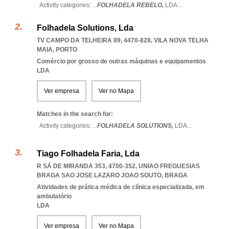
Activity categories: ...
FOLHADELA REBELO,
LDA
...
Folhadela Solutions, Lda
TV CAMPO DA TELHEIRA 89, 4470-828
,
VILA NOVA TELHA
MAIA
,
PORTO
Comércio por grosso de outras máquinas e equipamentos
LDA
Ver empresa
Ver no Mapa
Matches in the search for:
Activity categories: ...
FOLHADELA SOLUTIONS,
LDA
...
Tiago Folhadela Faria, Lda
R SÁ DE MIRANDA 353, 4700-352
,
UNIAO FREGUESIAS
BRAGA SAO JOSE LAZARO JOAO SOUTO
,
BRAGA
Atividades de prática médica de clínica especializada, em
ambulatório
LDA
Ver empresa
Ver no Mapa