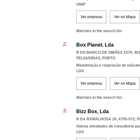
UNIP
Ver empresa
Ver no Mapa
Matches in the search for:
Box Planet, Lda
R DO MARCO DE SIMÃES 1079, 461
FELGUEIRAS
,
PORTO
Manutenção e reparação de veícul
LDA
Ver empresa
Ver no Mapa
Matches in the search for:
Bizz Box, Lda
R DA RAMALHOSA 26, 4705-572
,
P
Outras atividades de consultoria pa
LDA