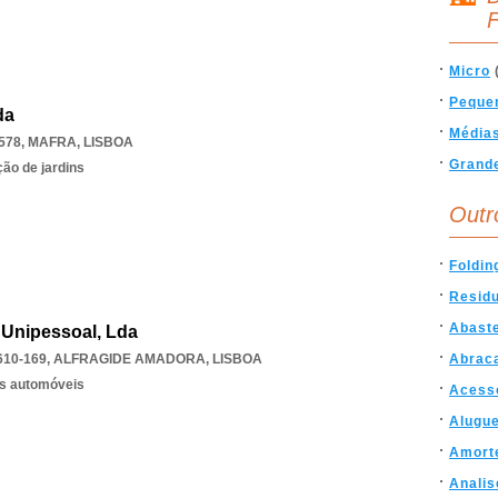
F
Micro
Peque
da
Média
578
,
MAFRA
,
LISBOA
Grand
ão de jardins
Outr
Foldin
Resid
Abast
 Unipessoal, Lda
610-169
,
ALFRAGIDE AMADORA
,
LISBOA
Abrac
os automóveis
Acess
Alugue
Amort
Anali