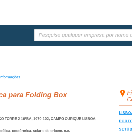
Pesquisar:
informações
Fi
ca para Folding Box
C
LISBO
 TORRE 2 16ºBA, 1070-102
,
CAMPO OURIQUE LISBOA
,
PORT
SETÚ
ólica, geotérmica, solar e de origem, n.e.