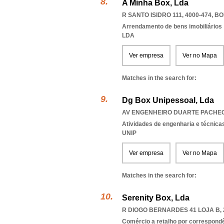
A Minha Box, Lda
R SANTO ISIDRO 111, 4000-474
,
BO
Arrendamento de bens imobiliários
LDA
Ver empresa
Ver no Mapa
Matches in the search for:
Dg Box Unipessoal, Lda
AV ENGENHEIRO DUARTE PACHECO
Atividades de engenharia e técnicas
UNIP
Ver empresa
Ver no Mapa
Matches in the search for:
Serenity Box, Lda
R DIOGO BERNARDES 41 LOJA B, 
Comércio a retalho por correspondê