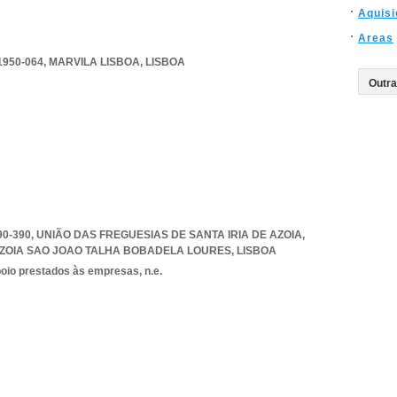
Aquis
Areas
1950-064
,
MARVILA LISBOA
,
LISBOA
90-390, UNIÃO DAS FREGUESIAS DE SANTA IRIA DE AZOIA
,
AZOIA SAO JOAO TALHA BOBADELA LOURES
,
LISBOA
poio prestados às empresas, n.e.