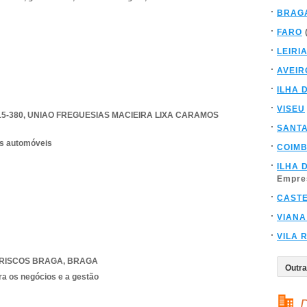
BRAG
FARO
LEIRI
AVEIR
ILHA 
VISEU
5-380
,
UNIAO FREGUESIAS MACIEIRA LIXA CARAMOS
SANT
os automóveis
COIM
ILHA 
Empre
CAST
VIANA
VILA 
RISCOS BRAGA
,
BRAGA
ra os negócios e a gestão
D