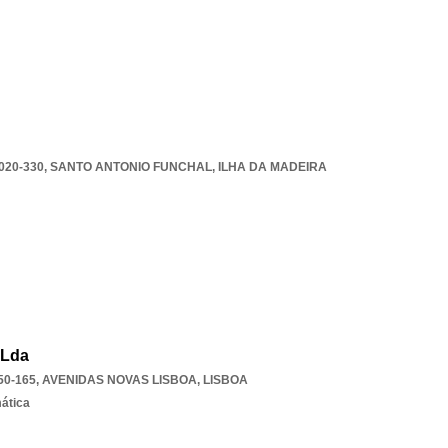
020-330
,
SANTO ANTONIO FUNCHAL
,
ILHA DA MADEIRA
 Lda
50-165
,
AVENIDAS NOVAS LISBOA
,
LISBOA
mática