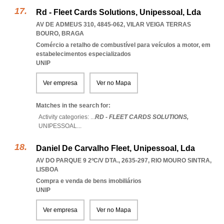
Rd - Fleet Cards Solutions, Unipessoal, Lda
AV DE ADMEUS 310, 4845-062
,
VILAR VEIGA TERRAS
BOURO
,
BRAGA
Comércio a retalho de combustível para veículos a motor, em
estabelecimentos especializados
UNIP
Ver empresa
Ver no Mapa
Matches in the search for:
Activity categories: ...
RD - FLEET CARDS SOLUTIONS,
UNIPESSOAL
...
Daniel De Carvalho Fleet, Unipessoal, Lda
AV DO PARQUE 9 2ºC/V DTA., 2635-297
,
RIO MOURO SINTRA
,
LISBOA
Compra e venda de bens imobiliários
UNIP
Ver empresa
Ver no Mapa