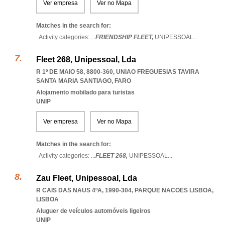
Ver empresa
Ver no Mapa
Matches in the search for:
Activity categories: ...
FRIENDSHIP FLEET,
UNIPESSOAL
...
Fleet 268, Unipessoal, Lda
R 1º DE MAIO 58, 8800-360
,
UNIAO FREGUESIAS TAVIRA
SANTA MARIA SANTIAGO
,
FARO
Alojamento mobilado para turistas
UNIP
Ver empresa
Ver no Mapa
Matches in the search for:
Activity categories: ...
FLEET 268,
UNIPESSOAL
...
Zau Fleet, Unipessoal, Lda
R CAIS DAS NAUS 4ºA, 1990-304
,
PARQUE NACOES LISBOA
,
LISBOA
Aluguer de veículos automóveis ligeiros
UNIP