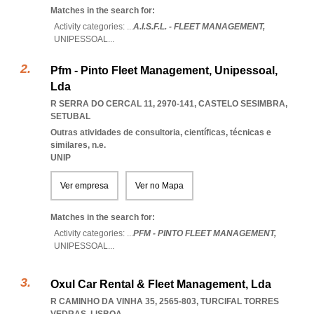
Matches in the search for:
Activity categories: ...
A.I.S.F.L. - FLEET MANAGEMENT,
UNIPESSOAL
...
Pfm - Pinto Fleet Management, Unipessoal,
Lda
R SERRA DO CERCAL 11, 2970-141
,
CASTELO SESIMBRA
,
SETUBAL
Outras atividades de consultoria, científicas, técnicas e
similares, n.e.
UNIP
Ver empresa
Ver no Mapa
Matches in the search for:
Activity categories: ...
PFM - PINTO FLEET MANAGEMENT,
UNIPESSOAL
...
Oxul Car Rental & Fleet Management, Lda
R CAMINHO DA VINHA 35, 2565-803
,
TURCIFAL TORRES