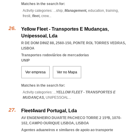
Matches in the search for:
Activity categories: ...
ship,
Management,
education,
training,
fresti,
fleet,
crew
...
Yellow Fleet - Transportes E Mudanças,
Unipessoal, Lda
R DE DOM DINIZ 88, 2560-150
,
PONTE ROL TORRES VEDRAS
,
LISBOA
Transportes rodoviários de mercadorias
UNIP
Ver empresa
Ver no Mapa
Matches in the search for:
Activity categories: ...
YELLOW FLEET - TRANSPORTES E
MUDANÇAS,
UNIPESSOAL
...
Fleet4ward Portugal, Lda
AV ENGENHEIRO DUARTE PACHECO TORRE 2 15ºB, 1070-
102
,
CAMPO OURIQUE LISBOA
,
LISBOA
Agentes aduaneiros e similares de apoio ao transporte