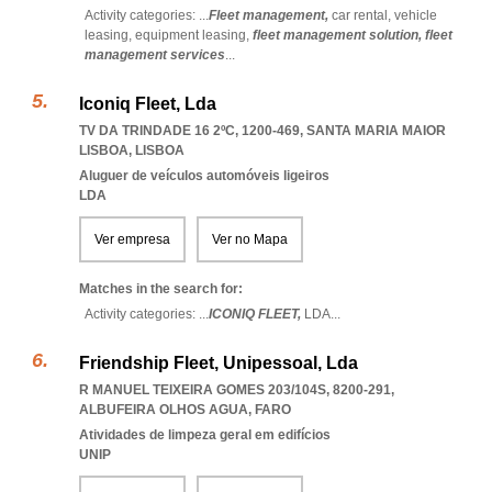
Activity categories: ...
Fleet management,
car rental,
vehicle
leasing,
equipment leasing,
fleet management solution,
fleet
management services
...
Iconiq Fleet, Lda
TV DA TRINDADE 16 2ºC, 1200-469
,
SANTA MARIA MAIOR
LISBOA
,
LISBOA
Aluguer de veículos automóveis ligeiros
LDA
Ver empresa
Ver no Mapa
Matches in the search for:
Activity categories: ...
ICONIQ FLEET,
LDA
...
Friendship Fleet, Unipessoal, Lda
R MANUEL TEIXEIRA GOMES 203/104S, 8200-291
,
ALBUFEIRA OLHOS AGUA
,
FARO
Atividades de limpeza geral em edifícios
UNIP