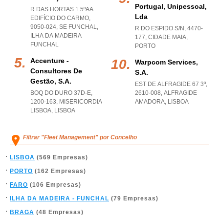
Portugal, Unipessoal,
R DAS HORTAS 1 5ºAA
Lda
EDIFÍCIO DO CARMO,
9050-024
,
SE FUNCHAL
,
R DO ESPIDO S/N, 4470-
ILHA DA MADEIRA
177
,
CIDADE MAIA
,
FUNCHAL
PORTO
Accenture -
Warpcom Services,
Consultores De
S.a.
Gestão, S.a.
EST DE ALFRAGIDE 67 3º,
BOQ DO DURO 37D-E,
2610-008
,
ALFRAGIDE
1200-163
,
MISERICORDIA
AMADORA
,
LISBOA
LISBOA
,
LISBOA
Filtrar "Fleet Management" por Concelho
LISBOA
(569 Empresas)
PORTO
(162 Empresas)
FARO
(106 Empresas)
ILHA DA MADEIRA - FUNCHAL
(79 Empresas)
BRAGA
(48 Empresas)