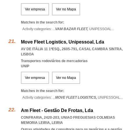
Ver empresa
Ver no Mapa
Matches in the search for:
Activity categories: ...
VAM BAZAR FLEET,
UNIPESSOAL
...
Move Fleet Logistics, Unipessoal, Lda
AV DE ITÁLIA 11 1ºESQ., 2605-791
,
CASAL CAMBRA SINTRA
,
LISBOA
Transportes rodoviários de mercadorias
UNIP
Ver empresa
Ver no Mapa
Matches in the search for:
Activity categories: ...
MOVE FLEET LOGISTICS,
UNIPESSOAL
...
Am Fleet - Gestão De Frotas, Lda
CONFRARIA, 2420-203
,
UNIAO FREGUESIAS COLMEIAS
MEMORIA LEIRIA
,
LEIRIA
Outras atividades de consultoria para os negócios e a gestão