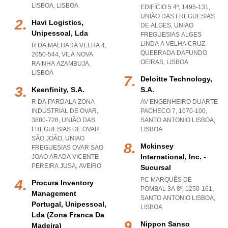
LISBOA
,
LISBOA
EDIFÍCIO 5 4º, 1495-131,
UNIÃO DAS FREGUESIAS
Havi Logistics,
DE ALGES
,
UNIAO
Unipessoal, Lda
FREGUESIAS ALGES
LINDA A VELHA CRUZ
R DA MALHADA VELHA 4,
QUEBRADA DAFUNDO
2050-544
,
VILA NOVA
OEIRAS
,
LISBOA
RAINHA AZAMBUJA
,
LISBOA
Deloitte Technology,
Keenfinity, S.a.
S.a.
R DA PARDALA ZONA
AV ENGENHEIRO DUARTE
INDUSTRIAL DE OVAR,
PACHECO 7, 1070-100
,
3880-728, UNIÃO DAS
SANTO ANTONIO LISBOA
,
FREGUESIAS DE OVAR,
LISBOA
SÃO JOÃO
,
UNIAO
Mckinsey
FREGUESIAS OVAR SAO
International, Inc. -
JOAO ARADA VICENTE
PEREIRA JUSA
,
AVEIRO
Sucursal
PC MARQUÊS DE
Procura Inventory
POMBAL 3A 8º, 1250-161
,
Management
SANTO ANTONIO LISBOA
,
Portugal, Unipessoal,
LISBOA
Lda (zona Franca Da
Nippon Sanso
Madeira)