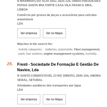
R MARINHAS DO TEJO 164J, 2625-120
,
UNIAO FREGUESIAS
POVOA SANTA IRIA FORTE CASA VILA FRANCA XIRA
,
LISBOA
Comércio por grosso de peças e acessórios para veículos
automóveis
LDA
Ver empresa
Ver no Mapa
Matches in the search for:
Activity categories: ...
batteries,
automobile,
Fleet management,
parts,
fuel systems,
engine management systems,
humidity
...
Fresti - Sociedade De Formação E Gestão De
Navios, Lda
R SANTO CONDESTÁVEL 23 R/C DIREITO, 2845-164
,
AMORA
SEIXAL
,
SETUBAL
Atividades auxiliares dos transportes por água
LDA
Ver empresa
Ver no Mapa