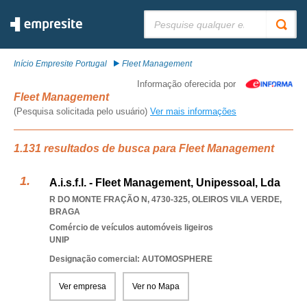
Pesquisar:
Início Empresite Portugal
Fleet Management
Informação oferecida por
Fleet Management
(Pesquisa solicitada pelo usuário)
Ver mais informações
1.131 resultados de busca para Fleet Management
A.i.s.f.l. - Fleet Management, Unipessoal, Lda
R DO MONTE FRAÇÃO N, 4730-325
,
OLEIROS VILA VERDE
,
BRAGA
Comércio de veículos automóveis ligeiros
UNIP
Designação comercial: AUTOMOSPHERE
Ver empresa
Ver no Mapa