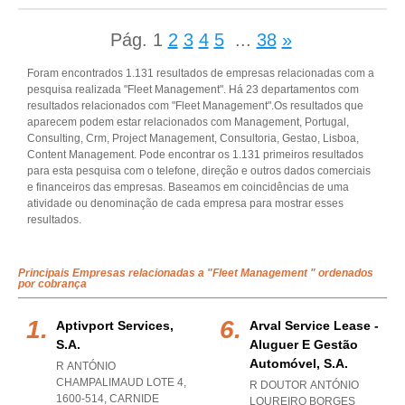
Pág.
1
2
3
4
5
...
38
»
Foram encontrados 1.131 resultados de empresas relacionadas com a
pesquisa realizada "Fleet Management". Há 23 departamentos com
resultados relacionados com "Fleet Management".Os resultados que
aparecem podem estar relacionados com Management, Portugal,
Consulting, Crm, Project Management, Consultoria, Gestao, Lisboa,
Content Management. Pode encontrar os 1.131 primeiros resultados
para esta pesquisa com o telefone, direção e outros dados comerciais
e financeiros das empresas. Baseamos em coincidências de uma
atividade ou denominação de cada empresa para mostrar esses
resultados.
Principais Empresas relacionadas a "Fleet Management " ordenados
por cobrança
Aptivport Services,
Arval Service Lease -
S.a.
Aluguer E Gestão
Automóvel, S.a.
R ANTÓNIO
CHAMPALIMAUD LOTE 4,
R DOUTOR ANTÓNIO
1600-514
,
CARNIDE
LOUREIRO BORGES