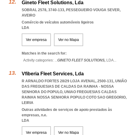
Gineto Fleet Solutions, Lda
SOBRAL 2578, 3740-133
,
PESSEGUEIRO VOUGA SEVER
,
AVEIRO
Comércio de veículos automóveis ligeiros
LDA
Ver empresa
Ver no Mapa
Matches in the search for:
Activity categories: ...
GINETO FLEET SOLUTIONS,
LDA
...
Vfiberia Fleet Services, Lda
R ARNALDO FORTES 28/29 LOJA AVENAL, 2500-131, UNIÃO
DAS FREGUESIAS DE CALDAS DA RAINHA - NOSSA
SENHORA DO POPULO
,
UNIAO FREGUESIAS CALDAS
RAINHA NOSSA SENHORA POPULO COTO SAO GREGORIO
,
LEIRIA
Outras atividades de serviços de apoio prestados às
empresas, n.e.
LDA
Ver empresa
Ver no Mapa