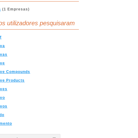
s
(1 Empresas)
os utilizadores pesquisaram
f
iva
ivas
ive
ive Compounds
ve Products
ives
ivo
ivos
do
mento