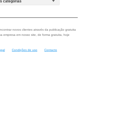
ncontrar novos clientes através da publicação gratuita
a empresa em nosso site, de forma gratuita, hoje
ugal
Condições de uso
Contacto