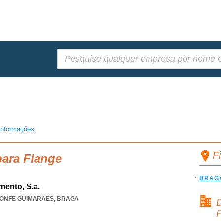
Pesquisar:
informações
F
para Flange
BRAG
mento, S.a.
ONFE GUIMARAES
,
BRAGA
D
F