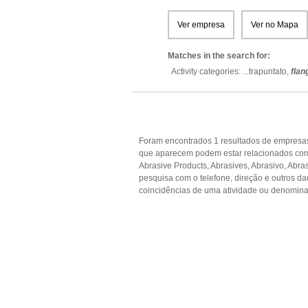
Ver empresa
Ver no Mapa
Matches in the search for:
Activity categories: ...
trapuntato,
flan
Foram encontrados 1 resultados de empresas
que aparecem podem estar relacionados com 
Abrasive Products, Abrasives, Abrasivo, Abra
pesquisa com o telefone, direção e outros 
coincidências de uma atividade ou denomina