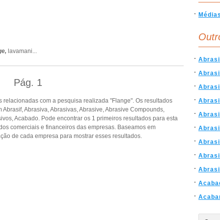
Média
Outr
ge,
lavamani
...
Abrasi
Abras
Pág.
1
Abras
 relacionadas com a pesquisa realizada "Flange". Os resultados
Abras
Abrasif, Abrasiva, Abrasivas, Abrasive, Abrasive Compounds,
Abras
sivos, Acabado. Pode encontrar os 1 primeiros resultados para esta
dados comerciais e financeiros das empresas. Baseamos em
Abrasi
ção de cada empresa para mostrar esses resultados.
Abras
Abras
Abras
Acaba
Acaba