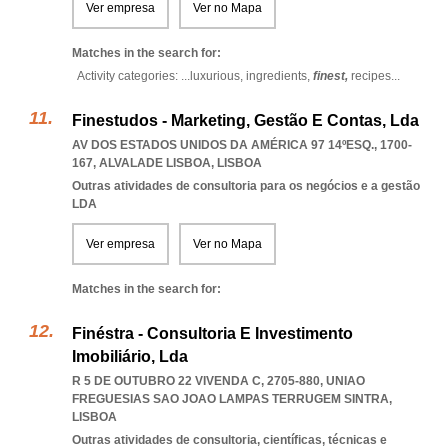
Ver empresa
Ver no Mapa
Matches in the search for:
Activity categories: ...
luxurious,
ingredients,
finest,
recipes
...
Finestudos - Marketing, Gestão E Contas, Lda
AV DOS ESTADOS UNIDOS DA AMÉRICA 97 14ºESQ., 1700-
167
,
ALVALADE LISBOA
,
LISBOA
Outras atividades de consultoria para os negócios e a gestão
LDA
Ver empresa
Ver no Mapa
Matches in the search for:
Finéstra - Consultoria E Investimento
Imobiliário, Lda
R 5 DE OUTUBRO 22 VIVENDA C, 2705-880
,
UNIAO
FREGUESIAS SAO JOAO LAMPAS TERRUGEM SINTRA
,
LISBOA
Outras atividades de consultoria, científicas, técnicas e