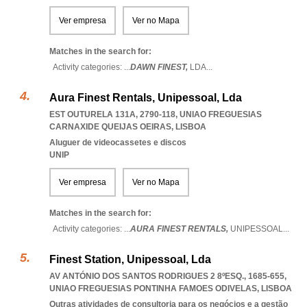
Ver empresa
Ver no Mapa
Matches in the search for:
Activity categories: ...
DAWN FINEST,
LDA
...
Aura Finest Rentals, Unipessoal, Lda
EST OUTURELA 131A, 2790-118
,
UNIAO FREGUESIAS
CARNAXIDE QUEIJAS OEIRAS
,
LISBOA
Aluguer de videocassetes e discos
UNIP
Ver empresa
Ver no Mapa
Matches in the search for:
Activity categories: ...
AURA FINEST RENTALS,
UNIPESSOAL
...
Finest Station, Unipessoal, Lda
AV ANTÓNIO DOS SANTOS RODRIGUES 2 8ºESQ., 1685-655
,
UNIAO FREGUESIAS PONTINHA FAMOES ODIVELAS
,
LISBOA
Outras atividades de consultoria para os negócios e a gestão