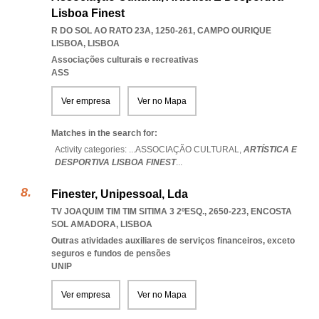
Lisboa Finest
R DO SOL AO RATO 23A, 1250-261
,
CAMPO OURIQUE
LISBOA
,
LISBOA
Associações culturais e recreativas
ASS
Ver empresa
Ver no Mapa
Matches in the search for:
Activity categories: ...
ASSOCIAÇÃO CULTURAL,
ARTÍSTICA E
DESPORTIVA LISBOA FINEST
...
Finester, Unipessoal, Lda
TV JOAQUIM TIM TIM SITIMA 3 2ºESQ., 2650-223
,
ENCOSTA
SOL AMADORA
,
LISBOA
Outras atividades auxiliares de serviços financeiros, exceto
seguros e fundos de pensões
UNIP
Ver empresa
Ver no Mapa