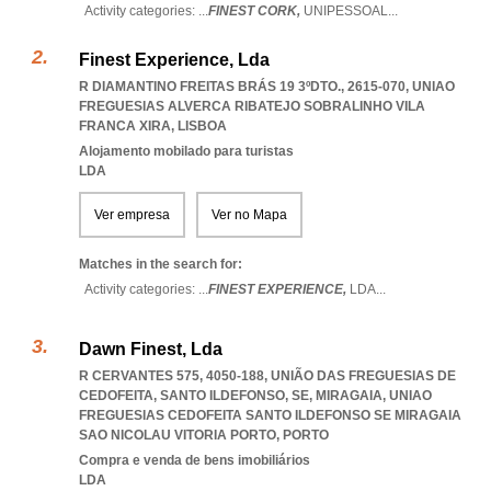
Activity categories: ...
FINEST CORK,
UNIPESSOAL
...
Finest Experience, Lda
R DIAMANTINO FREITAS BRÁS 19 3ºDTO., 2615-070
,
UNIAO
FREGUESIAS ALVERCA RIBATEJO SOBRALINHO VILA
FRANCA XIRA
,
LISBOA
Alojamento mobilado para turistas
LDA
Ver empresa
Ver no Mapa
Matches in the search for:
Activity categories: ...
FINEST EXPERIENCE,
LDA
...
Dawn Finest, Lda
R CERVANTES 575, 4050-188, UNIÃO DAS FREGUESIAS DE
CEDOFEITA, SANTO ILDEFONSO, SE, MIRAGAIA
,
UNIAO
FREGUESIAS CEDOFEITA SANTO ILDEFONSO SE MIRAGAIA
SAO NICOLAU VITORIA PORTO
,
PORTO
Compra e venda de bens imobiliários
LDA