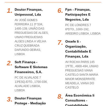
Doutor Finanças,
Fpn - Finanças,
Unipessoal, Lda
Participações E
Negocios, Lda
AV JOSÉ GOMES
FERREIRA 11 3º S34,
PC DE LONDRES 7
1495-139, UNIÃO DAS
6ºDTO., 1000-192
,
FREGUESIAS DE ALGES
,
AREEIRO LISBOA
,
LISBOA
UNIAO FREGUESIAS
Orcefe Ii -
ALGES LINDA A VELHA
CRUZ QUEBRADA
Organização,
DAFUNDO OEIRAS
,
Contabilidade E
LISBOA
Finanças, Lda
Soft Finança -
AV ROCHA PARIS 145
1ºFTE., 4900-494
,
UNIAO
Software E Sistemas
FREGUESIAS VIANA
Financeiros, S.a.
CASTELO SANTA MARIA
PC DE ALVALADE 7
MAIOR MONSERRATE
13ºESQ./DTO., 1700-036
,
MEADELA
,
VIANA DO
ALVALADE LISBOA
,
CASTELO
LISBOA
Área Económica Ii
Doutor Finanças
Consultores -
Protege - Mediação
Contabilidade,