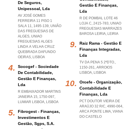
De Seguros,
Gestão E Finanças,
Unipessoal, Lda
Lda
AV JOSÉ GOMES
R DE POMBAL LOTE 46
FERREIRA 11 PISO 1
LOJA C, 2415-783
,
UNIAO
SALA 11, 1495-139, UNIÃO
FREGUESIAS MARRAZES
DAS FREGUESIAS DE
BAROSA LEIRIA
,
LEIRIA
ALGES
,
UNIAO
FREGUESIAS ALGES
Raiz Rama - Gestão E
LINDA A VELHA CRUZ
Finanças Integradas,
QUEBRADA DAFUNDO
Lda
OEIRAS
,
LISBOA
TV DA PENA 5 2ºDTO.,
Socogef - Sociedade
1150-261
,
ARROIOS
De Contabilidade,
LISBOA
,
LISBOA
Gestão E Finanças,
Orcefe - Organização,
Lda
Contabilidade E
R EMBAIXADOR MARTINS
Finanças, Lda
JANEIRA 15, 1750-097
,
PCT DOUTOR VIEIRA DE
LUMIAR LISBOA
,
LISBOA
ARAÚJO 32 R/C, 4990-064
,
Fibrogest - Finanças,
ARCA PONTE LIMA
,
VIANA
DO CASTELO
Investimentos E
Gestão, Sgps, S.a.