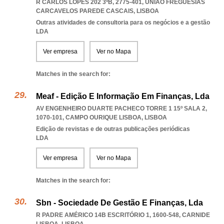
R CARLOS LOPES 202 3ºB, 2775-401
,
UNIAO FREGUESIAS
CARCAVELOS PAREDE CASCAIS
,
LISBOA
Outras atividades de consultoria para os negócios e a gestão
LDA
Ver empresa
Ver no Mapa
Matches in the search for:
Meaf - Edição E Informação Em Finanças, Lda
AV ENGENHEIRO DUARTE PACHECO TORRE 1 15º SALA 2,
1070-101
,
CAMPO OURIQUE LISBOA
,
LISBOA
Edição de revistas e de outras publicações periódicas
LDA
Ver empresa
Ver no Mapa
Matches in the search for:
Sbn - Sociedade De Gestão E Finanças, Lda
R PADRE AMÉRICO 14B ESCRITÓRIO 1, 1600-548
,
CARNIDE