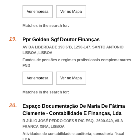
Ver empresa
Ver no Mapa
Matches in the search for:
Ppr Golden Sgf Doutor Finanças
AV DA LIBERDADE 190 6ºB, 1250-147
,
SANTO ANTONIO
LISBOA
,
LISBOA
Fundos de pensões e regimes profissionais complementares
FND
Ver empresa
Ver no Mapa
Matches in the search for:
Espaço Documentação De Maria De Fátima
Clemente - Contabilidade E Finanças, Lda
R JÚLIO JOSÉ PEDRO GOES 5 R/C ESQ., 2600-049
,
VILA
FRANCA XIRA
,
LISBOA
Atividades de contabilidade e auditoria; consultoria fiscal
LDA