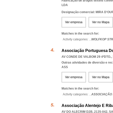
Fabricação de artigos têxteis conf
LDA
Designação comercial: MIRA D'
Ver empresa
Ver no Mapa
Matches in the search for:
Activity categories: ...
WOLFKOP STR
Associação Portuguesa D
AV CONDE DE VALBOM 29 4ºDTO., 
Outras atividades de diversão e recr
ASS
Ver empresa
Ver no Mapa
Matches in the search for:
Activity categories: ...
ASSOCIAÇÃO 
Associação Alentejo E Rib
AV DO ALECRIM D2B, 2135-042
,
SA