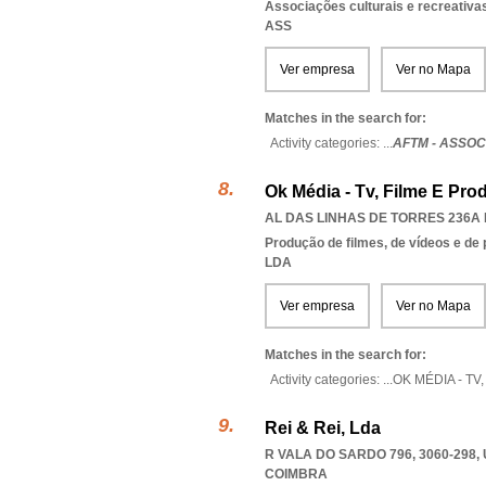
Associações culturais e recreativa
ASS
Ver empresa
Ver no Mapa
Matches in the search for:
Activity categories: ...
AFTM - ASSOC
Ok Média - Tv, Filme E Pro
AL DAS LINHAS DE TORRES 236A L
Produção de filmes, de vídeos e de
LDA
Ver empresa
Ver no Mapa
Matches in the search for:
Activity categories: ...
OK MÉDIA - TV
Rei & Rei, Lda
R VALA DO SARDO 796, 3060-298
,
COIMBRA