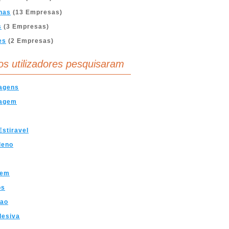
nas
(13 Empresas)
s
(3 Empresas)
es
(2 Empresas)
os utilizadores pesquisaram
agens
agem
Estiravel
ileno
gem
os
sao
desiva