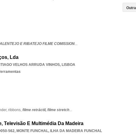
ALENTEJO E RIBATEJO FILME COMISSION
...
ços, Lda
TIAGO VELHOS ARRUDA VINHOS
,
LISBOA
ferramentas
nder,
ribbons,
filme retráctil,
filme stretch
...
e, Televisão E Multimédia Da Madeira
050-562
,
MONTE FUNCHAL
,
ILHA DA MADEIRA FUNCHAL