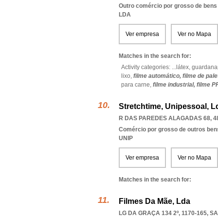
Outro comércio por grosso de bens
LDA
Ver empresa
Ver no Mapa
Matches in the search for:
Activity categories: ...
látex,
guardana
lixo,
filme automático,
filme de pal
para carne,
filme industrial,
filme P
Stretchtime, Unipessoal, L
R DAS PAREDES ALAGADAS 68, 4
Comércio por grosso de outros bens
UNIP
Ver empresa
Ver no Mapa
Matches in the search for:
Filmes Da Mãe, Lda
LG DA GRAÇA 134 2º, 1170-165
,
SA