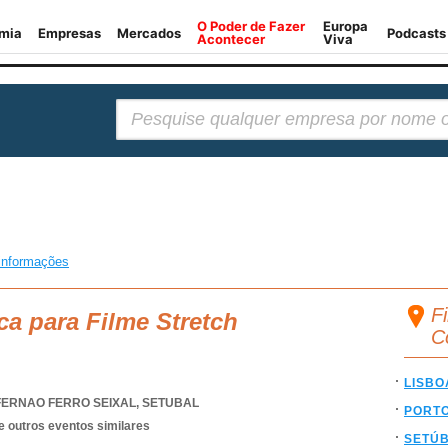
Pesquisar:
informações
Fi
ca para Filme Stretch
C
LISBO
FERNAO FERRO SEIXAL
,
SETUBAL
PORT
e outros eventos similares
SETÚ