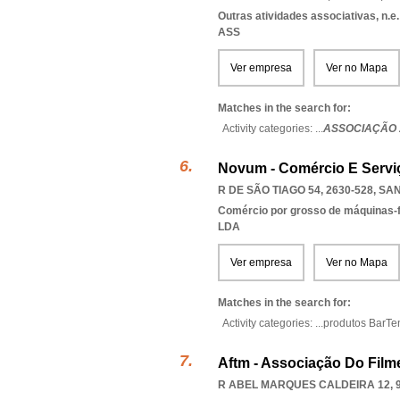
Outras atividades associativas, n.e.
ASS
Ver empresa
Ver no Mapa
Matches in the search for:
Activity categories: ...
ASSOCIAÇÃO 
Novum - Comércio E Servi
R DE SÃO TIAGO 54, 2630-528
,
SAN
Comércio por grosso de máquinas-
LDA
Ver empresa
Ver no Mapa
Matches in the search for:
Activity categories: ...
produtos BarTe
Aftm - Associação Do Film
R ABEL MARQUES CALDEIRA 12, 9