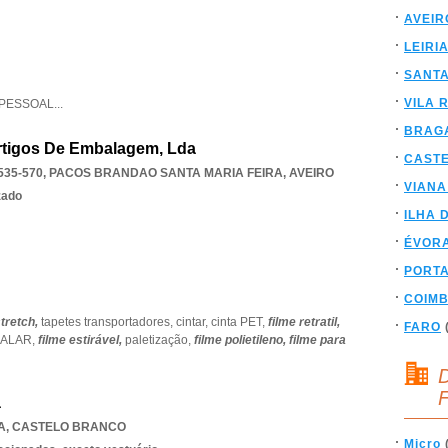
AVEIR
LEIRI
SANT
VILA 
IPESSOAL
...
BRAG
rtigos De Embalagem, Lda
CAST
535-570
,
PACOS BRANDAO SANTA MARIA FEIRA
,
AVEIRO
VIANA
zado
ILHA 
ÉVOR
PORT
COIM
stretch,
tapetes transportadores,
cintar,
cinta PET,
filme retratil,
FARO
ALAR,
filme estirável,
paletização,
filme polietileno,
filme para
D
F
a
A
,
CASTELO BRANCO
Micro