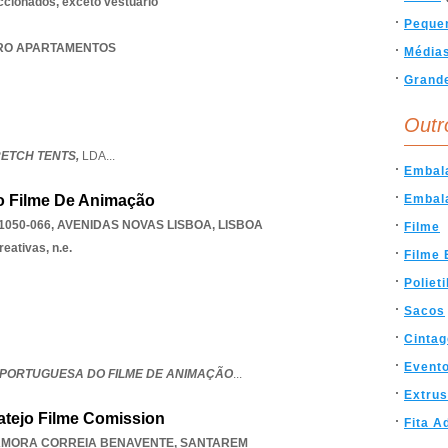
eccionados, exceto vestuário
Peque
OURO APARTAMENTOS
Média
Grand
Outr
ETCH TENTS,
LDA
...
Embal
o Filme De Animação
Embal
1050-066
,
AVENIDAS NOVAS LISBOA
,
LISBOA
Filme
eativas, n.e.
Filme 
Poliet
Sacos
Cinta
Event
PORTUGUESA DO FILME DE ANIMAÇÃO
...
Extru
atejo Filme Comission
Fita A
MORA CORREIA BENAVENTE
,
SANTAREM