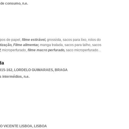
 de consumo, n.e.
pos de papel,
filme estirável,
grossista,
sacos para lixo,
rolos do
etização,
Filme alimentar,
manga tratada,
sacos para talho,
sacos
P,
microperfurado,
filme macro perfurado,
saco microperfurado
...
da
815-162
,
LORDELO GUIMARAES
,
BRAGA
 intermédios, n.e.
O VICENTE LISBOA
,
LISBOA