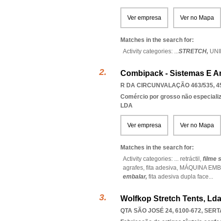
Ver empresa
Ver no Mapa
Matches in the search for:
Activity categories: ...
STRETCH,
UN
Combipack - Sistemas E A
R DA CIRCUNVALAÇÃO 463/535, 4
Comércio por grosso não especiali
LDA
Ver empresa
Ver no Mapa
Matches in the search for:
Activity categories: ...
retráctil,
filme 
agrafes,
fita adesiva,
MÁQUINA EMB
embalar,
fita adesiva dupla face
...
Wolfkop Stretch Tents, Ld
QTA SÃO JOSÉ 24, 6100-672
,
SERT