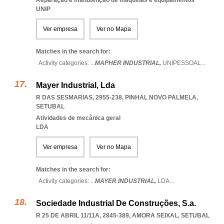
Reparação e manutenção de máquinas e equipamentos
UNIP
Ver empresa
Ver no Mapa
Matches in the search for:
Activity categories: ...
MAPHER INDUSTRIAL,
UNIPESSOAL
...
Mayer Industrial, Lda
R DAS SESMARIAS, 2955-238
,
PINHAL NOVO PALMELA
,
SETUBAL
Atividades de mecânica geral
LDA
Ver empresa
Ver no Mapa
Matches in the search for:
Activity categories: ...
MAYER INDUSTRIAL,
LDA
...
Sociedade Industrial De Construções, S.a.
R 25 DE ABRIL 11/11A, 2845-389
,
AMORA SEIXAL
,
SETUBAL