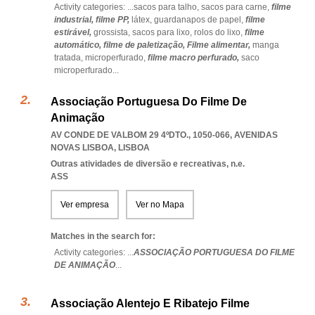
Activity categories: ...
sacos para talho,
sacos para carne,
filme
industrial,
filme PP,
látex,
guardanapos de papel,
filme
estirável,
grossista,
sacos para lixo,
rolos do lixo,
filme
automático,
filme de paletização,
Filme alimentar,
manga
tratada,
microperfurado,
filme macro perfurado,
saco
microperfurado
...
Associação Portuguesa Do Filme De
Animação
AV CONDE DE VALBOM 29 4ºDTO., 1050-066
,
AVENIDAS
NOVAS LISBOA
,
LISBOA
Outras atividades de diversão e recreativas, n.e.
ASS
Ver empresa
Ver no Mapa
Matches in the search for:
Activity categories: ...
ASSOCIAÇÃO PORTUGUESA DO FILME
DE ANIMAÇÃO
...
Associação Alentejo E Ribatejo Filme