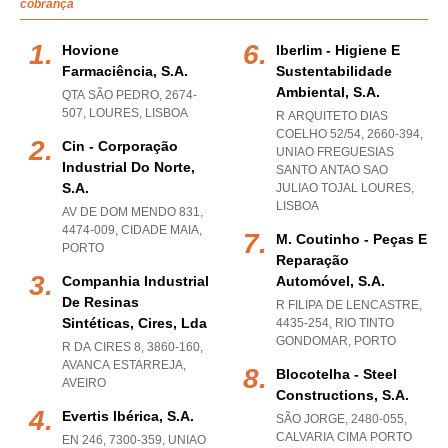
cobrança
Hovione
Iberlim - Higiene E
Farmaciência, S.a.
Sustentabilidade
Ambiental, S.a.
QTA SÃO PEDRO, 2674-
507
,
LOURES
,
LISBOA
R ARQUITETO DIAS
COELHO 52/54, 2660-394
,
Cin - Corporação
UNIAO FREGUESIAS
Industrial Do Norte,
SANTO ANTAO SAO
S.a.
JULIAO TOJAL LOURES
,
LISBOA
AV DE DOM MENDO 831,
4474-009
,
CIDADE MAIA
,
M. Coutinho - Peças E
PORTO
Reparação
Companhia Industrial
Automóvel, S.a.
De Resinas
R FILIPA DE LENCASTRE,
Sintéticas, Cires, Lda
4435-254
,
RIO TINTO
GONDOMAR
,
PORTO
R DA CIRES 8, 3860-160
,
AVANCA ESTARREJA
,
Blocotelha - Steel
AVEIRO
Constructions, S.a.
Evertis Ibérica, S.a.
SÃO JORGE, 2480-055
,
CALVARIA CIMA PORTO
EN 246, 7300-359
,
UNIAO