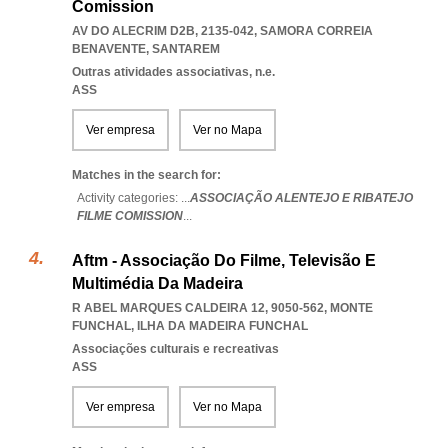
Comission
AV DO ALECRIM D2B, 2135-042
,
SAMORA CORREIA
BENAVENTE
,
SANTAREM
Outras atividades associativas, n.e.
ASS
Ver empresa
Ver no Mapa
Matches in the search for:
Activity categories: ...
ASSOCIAÇÃO ALENTEJO E RIBATEJO
FILME COMISSION
...
Aftm - Associação Do Filme, Televisão E
Multimédia Da Madeira
R ABEL MARQUES CALDEIRA 12, 9050-562
,
MONTE
FUNCHAL
,
ILHA DA MADEIRA FUNCHAL
Associações culturais e recreativas
ASS
Ver empresa
Ver no Mapa