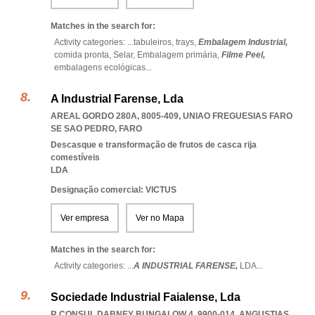
Matches in the search for:
Activity categories: ...
tabuleiros,
trays,
Embalagem Industrial,
comida pronta,
Selar,
Embalagem primária,
Filme Peel,
embalagens ecológicas
...
A Industrial Farense, Lda
AREAL GORDO 280A, 8005-409
,
UNIAO FREGUESIAS FARO
SE SAO PEDRO
,
FARO
Descasque e transformação de frutos de casca rija
comestíveis
LDA
Designação comercial: VICTUS
Ver empresa
Ver no Mapa
Matches in the search for:
Activity categories: ...
A INDUSTRIAL FARENSE,
LDA
...
Sociedade Industrial Faialense, Lda
R CONSUL DABNEY BUNGALOW 4, 9900-014
,
ANGUSTIAS