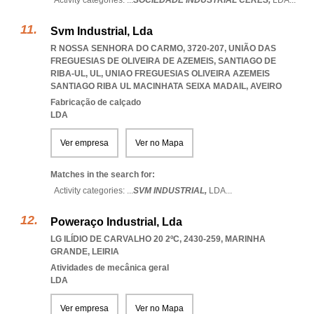
Activity categories: ...
SOCIEDADE INDUSTRIAL CERES,
LDA
...
Svm Industrial, Lda
R NOSSA SENHORA DO CARMO, 3720-207, UNIÃO DAS
FREGUESIAS DE OLIVEIRA DE AZEMEIS, SANTIAGO DE
RIBA-UL, UL
,
UNIAO FREGUESIAS OLIVEIRA AZEMEIS
SANTIAGO RIBA UL MACINHATA SEIXA MADAIL
,
AVEIRO
Fabricação de calçado
LDA
Ver empresa
Ver no Mapa
Matches in the search for:
Activity categories: ...
SVM INDUSTRIAL,
LDA
...
Poweraço Industrial, Lda
LG ILÍDIO DE CARVALHO 20 2ºC, 2430-259
,
MARINHA
GRANDE
,
LEIRIA
Atividades de mecânica geral
LDA
Ver empresa
Ver no Mapa