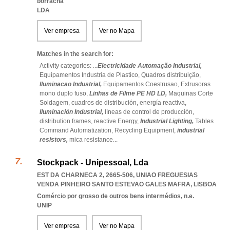
borracha
LDA
Ver empresa
Ver no Mapa
Matches in the search for:
Activity categories: ...
Electricidade Automação Industrial,
Equipamentos Industria de Plastico,
Quadros distribuição,
Iluminacao Industrial,
Equipamentos Coestrusao,
Extrusoras
mono duplo fuso,
Linhas de Filme PE HD LD,
Maquinas Corte
Soldagem,
cuadros de distribución,
energía reactiva,
Iluminación Industrial,
líneas de control de producción,
distribution frames,
reactive Energy,
Industrial Lighting,
Tables
Command Automatization,
Recycling Equipment,
industrial
resistors,
mica resistance
...
Stockpack - Unipessoal, Lda
EST DA CHARNECA 2, 2665-506
,
UNIAO FREGUESIAS
VENDA PINHEIRO SANTO ESTEVAO GALES MAFRA
,
LISBOA
Comércio por grosso de outros bens intermédios, n.e.
UNIP
Ver empresa
Ver no Mapa