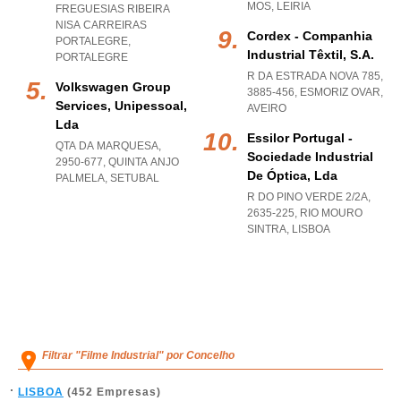
MOS
,
LEIRIA
FREGUESIAS RIBEIRA
NISA CARREIRAS
Cordex - Companhia
PORTALEGRE
,
Industrial Têxtil, S.a.
PORTALEGRE
R DA ESTRADA NOVA 785,
Volkswagen Group
3885-456
,
ESMORIZ OVAR
,
Services, Unipessoal,
AVEIRO
Lda
Essilor Portugal -
QTA DA MARQUESA,
Sociedade Industrial
2950-677
,
QUINTA ANJO
De Óptica, Lda
PALMELA
,
SETUBAL
R DO PINO VERDE 2/2A,
2635-225
,
RIO MOURO
SINTRA
,
LISBOA
Filtrar "Filme Industrial" por Concelho
LISBOA
(452 Empresas)