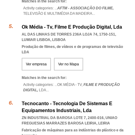
Matches in the search for:
Activity categories: ...
AFTM - ASSOCIAÇÃO DO FILME,
TELEVISÃO E MULTIMÉDIA DA MADEIRA
...
Ok Média - Tv, Filme E Produção Digital, Lda
AL DAS LINHAS DE TORRES 236A LOJA 74, 1750-151
,
LUMIAR LISBOA
,
LISBOA
Produção de filmes, de vídeos e de programas de televisão
LDA
Ver empresa
Ver no Mapa
Matches in the search for:
Activity categories: ...
OK MÉDIA - TV,
FILME E PRODUÇÃO
DIGITAL,
LDA
...
Tecnocanto - Tecnologia De Sistemas E
Equipamentos Industriais, Lda
ZN INDUSTRIAL DA BAROSA LOTE 7, 2400-016
,
UNIAO
FREGUESIAS MARRAZES BAROSA LEIRIA
,
LEIRIA
Fabricação de máquinas para as indústrias do plástico e da