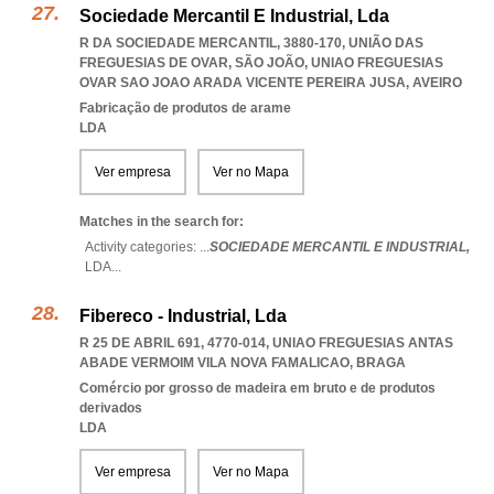
Sociedade Mercantil E Industrial, Lda
R DA SOCIEDADE MERCANTIL, 3880-170, UNIÃO DAS
FREGUESIAS DE OVAR, SÃO JOÃO
,
UNIAO FREGUESIAS
OVAR SAO JOAO ARADA VICENTE PEREIRA JUSA
,
AVEIRO
Fabricação de produtos de arame
LDA
Ver empresa
Ver no Mapa
Matches in the search for:
Activity categories: ...
SOCIEDADE MERCANTIL E INDUSTRIAL,
LDA
...
Fibereco - Industrial, Lda
R 25 DE ABRIL 691, 4770-014
,
UNIAO FREGUESIAS ANTAS
ABADE VERMOIM VILA NOVA FAMALICAO
,
BRAGA
Comércio por grosso de madeira em bruto e de produtos
derivados
LDA
Ver empresa
Ver no Mapa