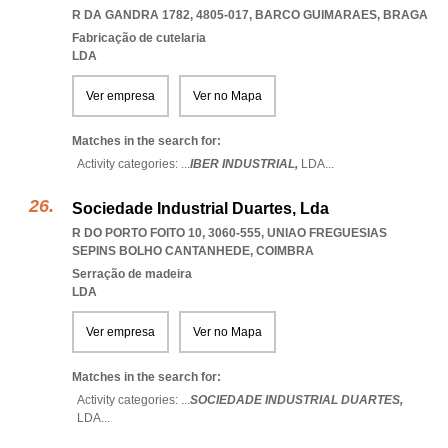
R DA GANDRA 1782, 4805-017
,
BARCO GUIMARAES
,
BRAGA
Fabricação de cutelaria
LDA
Ver empresa
Ver no Mapa
Matches in the search for:
Activity categories: ...
IBER INDUSTRIAL,
LDA
...
Sociedade Industrial Duartes, Lda
R DO PORTO FOITO 10, 3060-555
,
UNIAO FREGUESIAS
SEPINS BOLHO CANTANHEDE
,
COIMBRA
Serração de madeira
LDA
Ver empresa
Ver no Mapa
Matches in the search for:
Activity categories: ...
SOCIEDADE INDUSTRIAL DUARTES,
LDA
...