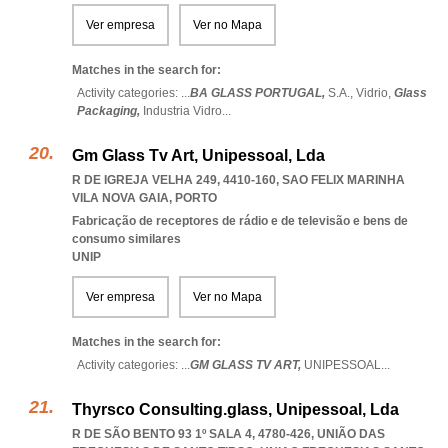
Ver empresa
Ver no Mapa
Matches in the search for:
Activity categories: ...
BA GLASS PORTUGAL,
S.A.,
Vidrio,
Glass
Packaging,
Industria Vidro
...
Gm Glass Tv Art, Unipessoal, Lda
R DE IGREJA VELHA 249, 4410-160
,
SAO FELIX MARINHA
VILA NOVA GAIA
,
PORTO
Fabricação de receptores de rádio e de televisão e bens de
consumo similares
UNIP
Ver empresa
Ver no Mapa
Matches in the search for:
Activity categories: ...
GM GLASS TV ART,
UNIPESSOAL
...
Thyrsco Consulting.glass, Unipessoal, Lda
R DE SÃO BENTO 93 1º SALA 4, 4780-426, UNIÃO DAS