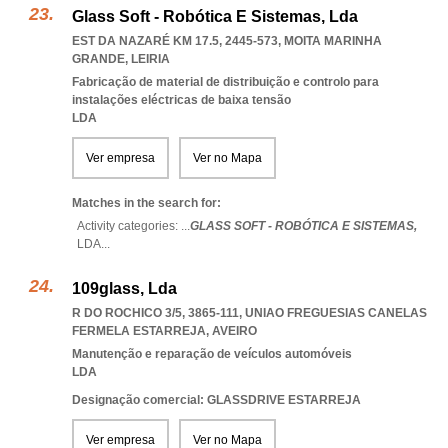
Glass Soft - Robótica E Sistemas, Lda
EST DA NAZARÉ KM 17.5, 2445-573
,
MOITA MARINHA
GRANDE
,
LEIRIA
Fabricação de material de distribuição e controlo para
instalações eléctricas de baixa tensão
LDA
Ver empresa
Ver no Mapa
Matches in the search for:
Activity categories: ...
GLASS SOFT - ROBÓTICA E SISTEMAS,
LDA
...
109glass, Lda
R DO ROCHICO 3/5, 3865-111
,
UNIAO FREGUESIAS CANELAS
FERMELA ESTARREJA
,
AVEIRO
Manutenção e reparação de veículos automóveis
LDA
Designação comercial: GLASSDRIVE ESTARREJA
Ver empresa
Ver no Mapa