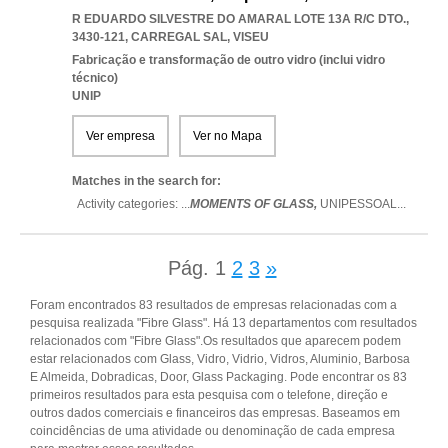
R EDUARDO SILVESTRE DO AMARAL LOTE 13A R/C DTO.,
3430-121
,
CARREGAL SAL
,
VISEU
Fabricação e transformação de outro vidro (inclui vidro
técnico)
UNIP
Ver empresa
Ver no Mapa
Matches in the search for:
Activity categories: ...
MOMENTS OF GLASS,
UNIPESSOAL
...
Pág.
1
2
3
»
Foram encontrados 83 resultados de empresas relacionadas com a
pesquisa realizada "Fibre Glass". Há 13 departamentos com resultados
relacionados com "Fibre Glass".Os resultados que aparecem podem
estar relacionados com Glass, Vidro, Vidrio, Vidros, Aluminio, Barbosa
E Almeida, Dobradicas, Door, Glass Packaging. Pode encontrar os 83
primeiros resultados para esta pesquisa com o telefone, direção e
outros dados comerciais e financeiros das empresas. Baseamos em
coincidências de uma atividade ou denominação de cada empresa