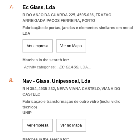
Ec Glass, Lda
R DO ANJO DA GUARDA 225, 4595-036
,
FRAZAO
ARREIGADA PACOS FERREIRA
,
PORTO
Fabricação de portas, janelas e elementos similares em metal
LDA
Ver empresa
Ver no Mapa
Matches in the search for:
Activity categories: ...
EC GLASS,
LDA
...
Nav - Glass, Unipessoal, Lda
R H 354, 4935-232
,
NEIVA VIANA CASTELO
,
VIANA DO
CASTELO
Fabricação e transformação de outro vidro (inclui vidro
técnico)
UNIP
Ver empresa
Ver no Mapa
Matches in the search for: