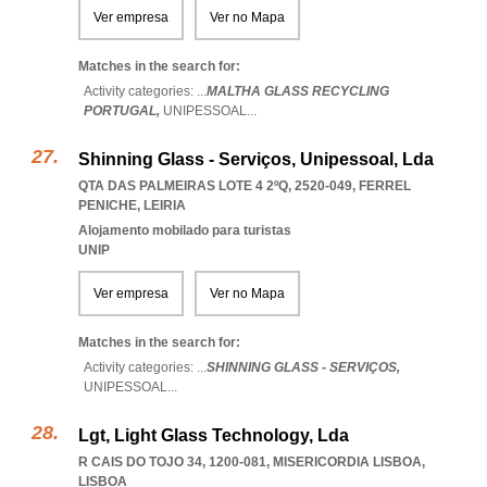
Ver empresa
Ver no Mapa
Matches in the search for:
Activity categories: ...
MALTHA GLASS RECYCLING
PORTUGAL,
UNIPESSOAL
...
Shinning Glass - Serviços, Unipessoal, Lda
QTA DAS PALMEIRAS LOTE 4 2ºQ, 2520-049
,
FERREL
PENICHE
,
LEIRIA
Alojamento mobilado para turistas
UNIP
Ver empresa
Ver no Mapa
Matches in the search for:
Activity categories: ...
SHINNING GLASS - SERVIÇOS,
UNIPESSOAL
...
Lgt, Light Glass Technology, Lda
R CAIS DO TOJO 34, 1200-081
,
MISERICORDIA LISBOA
,
LISBOA