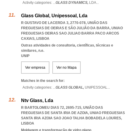
Activity categories: ...
GLASS DYNAMICS,
LDA
...
Glass Global, Unipessoal, Lda
R GUSTAVO DE LACERDA 3, 2770-078, UNIÃO DAS
FREGUESIAS DE OEIRAS E SÃO JULIÃO DA BARRA
,
UNIAO
FREGUESIAS OEIRAS SAO JULIAO BARRA PACO ARCOS
CAXIAS
,
LISBOA
Outras atividades de consultoria, científicas, técnicas e
similares, n.e.
UNIP
Ver empresa
Ver no Mapa
Matches in the search for:
Activity categories: ...
GLASS GLOBAL,
UNIPESSOAL
...
Ntv Glass, Lda
R BARTOLOMEU DIAS 72, 2695-715, UNIÃO DAS
FREGUESIAS DE SANTA IRIA DE AZOIA
,
UNIAO FREGUESIAS
SANTA IRIA AZOIA SAO JOAO TALHA BOBADELA LOURES
,
LISBOA
Moldagem e transformação de vidro plano