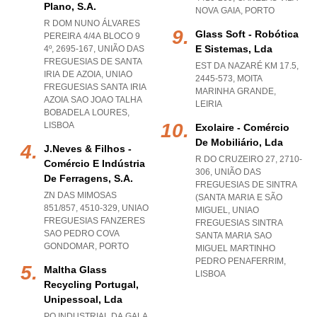
Plano, S.a.
NOVA GAIA
,
PORTO
R DOM NUNO ÁLVARES
Glass Soft - Robótica
PEREIRA 4/4A BLOCO 9
E Sistemas, Lda
4º, 2695-167, UNIÃO DAS
FREGUESIAS DE SANTA
EST DA NAZARÉ KM 17.5,
IRIA DE AZOIA
,
UNIAO
2445-573
,
MOITA
FREGUESIAS SANTA IRIA
MARINHA GRANDE
,
AZOIA SAO JOAO TALHA
LEIRIA
BOBADELA LOURES
,
LISBOA
Exolaire - Comércio
De Mobiliário, Lda
J.neves & Filhos -
R DO CRUZEIRO 27, 2710-
Comércio E Indústria
306, UNIÃO DAS
De Ferragens, S.a.
FREGUESIAS DE SINTRA
ZN DAS MIMOSAS
(SANTA MARIA E SÃO
851/857, 4510-329
,
UNIAO
MIGUEL
,
UNIAO
FREGUESIAS FANZERES
FREGUESIAS SINTRA
SAO PEDRO COVA
SANTA MARIA SAO
GONDOMAR
,
PORTO
MIGUEL MARTINHO
PEDRO PENAFERRIM
,
Maltha Glass
LISBOA
Recycling Portugal,
Unipessoal, Lda
PQ INDUSTRIAL DA GALA