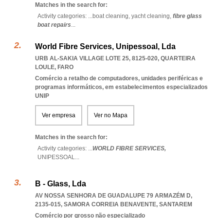
Matches in the search for:
Activity categories: ...
boat cleaning,
yacht cleaning,
fibre glass
boat repairs
...
World Fibre Services, Unipessoal, Lda
URB AL-SAKIA VILLAGE LOTE 25, 8125-020
,
QUARTEIRA
LOULE
,
FARO
Comércio a retalho de computadores, unidades periféricas e
programas informáticos, em estabelecimentos especializados
UNIP
Ver empresa
Ver no Mapa
Matches in the search for:
Activity categories: ...
WORLD FIBRE SERVICES,
UNIPESSOAL
...
B - Glass, Lda
AV NOSSA SENHORA DE GUADALUPE 79 ARMAZÉM D,
2135-015
,
SAMORA CORREIA BENAVENTE
,
SANTAREM
Comércio por grosso não especializado