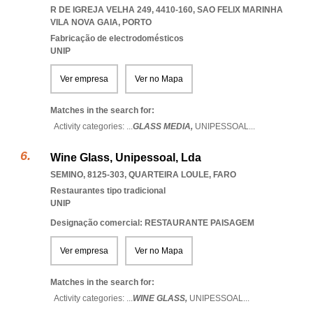
R DE IGREJA VELHA 249, 4410-160
,
SAO FELIX MARINHA
VILA NOVA GAIA
,
PORTO
Fabricação de electrodomésticos
UNIP
Ver empresa
Ver no Mapa
Matches in the search for:
Activity categories: ...
GLASS MEDIA,
UNIPESSOAL
...
Wine Glass, Unipessoal, Lda
SEMINO, 8125-303
,
QUARTEIRA LOULE
,
FARO
Restaurantes tipo tradicional
UNIP
Designação comercial: RESTAURANTE PAISAGEM
Ver empresa
Ver no Mapa
Matches in the search for:
Activity categories: ...
WINE GLASS,
UNIPESSOAL
...