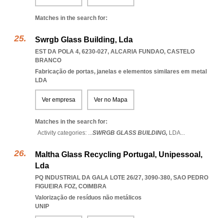
Matches in the search for:
Swrgb Glass Building, Lda
EST DA POLA 4, 6230-027
,
ALCARIA FUNDAO
,
CASTELO
BRANCO
Fabricação de portas, janelas e elementos similares em metal
LDA
Ver empresa
Ver no Mapa
Matches in the search for:
Activity categories: ...
SWRGB GLASS BUILDING,
LDA
...
Maltha Glass Recycling Portugal, Unipessoal,
Lda
PQ INDUSTRIAL DA GALA LOTE 26/27, 3090-380
,
SAO PEDRO
FIGUEIRA FOZ
,
COIMBRA
Valorização de resíduos não metálicos
UNIP