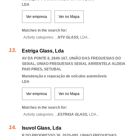
LDA
Ver empresa
Ver no Mapa
Matches in the search for:
Activity categories: ...
NTV GLASS,
LDA
...
Estriga Glass, Lda
AV DA PONTE 8, 2840-167, UNIÃO DAS FREGUESIAS DO
SEIXAL
,
UNIAO FREGUESIAS SEIXAL ARRENTELA ALDEIA
PAIO PIRES
,
SETUBAL
Manutenção e reparação de veículos automóveis
LDA
Ver empresa
Ver no Mapa
Matches in the search for:
Activity categories: ...
ESTRIGA GLASS,
LDA
...
Isuvol Glass, Lda
R DO PROGRESSO 36, 2070-085
,
UNIAO FREGUESIAS