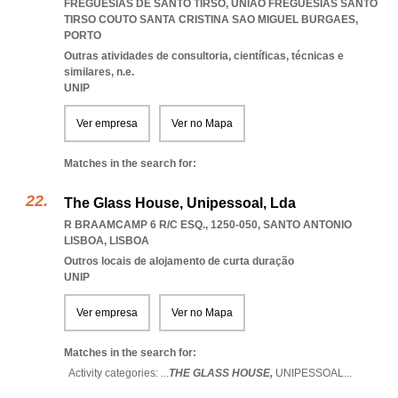
FREGUESIAS DE SANTO TIRSO
,
UNIAO FREGUESIAS SANTO
TIRSO COUTO SANTA CRISTINA SAO MIGUEL BURGAES
,
PORTO
Outras atividades de consultoria, científicas, técnicas e
similares, n.e.
UNIP
Ver empresa
Ver no Mapa
Matches in the search for:
The Glass House, Unipessoal, Lda
R BRAAMCAMP 6 R/C ESQ., 1250-050
,
SANTO ANTONIO
LISBOA
,
LISBOA
Outros locais de alojamento de curta duração
UNIP
Ver empresa
Ver no Mapa
Matches in the search for:
Activity categories: ...
THE GLASS HOUSE,
UNIPESSOAL
...