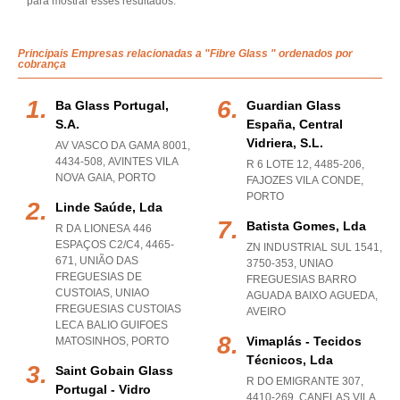
para mostrar esses resultados.
Principais Empresas relacionadas a "Fibre Glass " ordenados por
cobrança
Ba Glass Portugal,
Guardian Glass
S.a.
España, Central
Vidriera, S.l.
AV VASCO DA GAMA 8001,
4434-508
,
AVINTES VILA
R 6 LOTE 12, 4485-206
,
NOVA GAIA
,
PORTO
FAJOZES VILA CONDE
,
PORTO
Linde Saúde, Lda
Batista Gomes, Lda
R DA LIONESA 446
ESPAÇOS C2/C4, 4465-
ZN INDUSTRIAL SUL 1541,
671, UNIÃO DAS
3750-353
,
UNIAO
FREGUESIAS DE
FREGUESIAS BARRO
CUSTOIAS
,
UNIAO
AGUADA BAIXO AGUEDA
,
FREGUESIAS CUSTOIAS
AVEIRO
LECA BALIO GUIFOES
Vimaplás - Tecidos
MATOSINHOS
,
PORTO
Técnicos, Lda
Saint Gobain Glass
R DO EMIGRANTE 307,
Portugal - Vidro
4410-269
,
CANELAS VILA