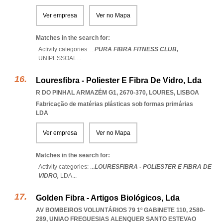
Ver empresa
Ver no Mapa
Matches in the search for:
Activity categories: ...
PURA FIBRA FITNESS CLUB,
UNIPESSOAL
...
Louresfibra - Poliester E Fibra De Vidro, Lda
R DO PINHAL ARMAZÉM G1, 2670-370
,
LOURES
,
LISBOA
Fabricação de matérias plásticas sob formas primárias
LDA
Ver empresa
Ver no Mapa
Matches in the search for:
Activity categories: ...
LOURESFIBRA - POLIESTER E FIBRA DE
VIDRO,
LDA
...
Golden Fibra - Artigos Biológicos, Lda
AV BOMBEIROS VOLUNTÁRIOS 79 1º GABINETE 110, 2580-
289
,
UNIAO FREGUESIAS ALENQUER SANTO ESTEVAO