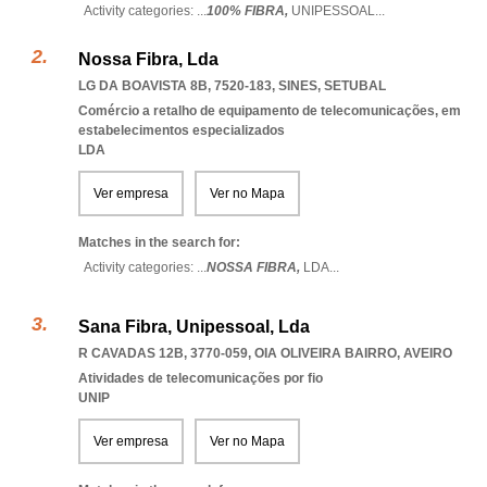
Activity categories: ...
100% FIBRA,
UNIPESSOAL
...
Nossa Fibra, Lda
LG DA BOAVISTA 8B, 7520-183
,
SINES
,
SETUBAL
Comércio a retalho de equipamento de telecomunicações, em
estabelecimentos especializados
LDA
Ver empresa
Ver no Mapa
Matches in the search for:
Activity categories: ...
NOSSA FIBRA,
LDA
...
Sana Fibra, Unipessoal, Lda
R CAVADAS 12B, 3770-059
,
OIA OLIVEIRA BAIRRO
,
AVEIRO
Atividades de telecomunicações por fio
UNIP
Ver empresa
Ver no Mapa