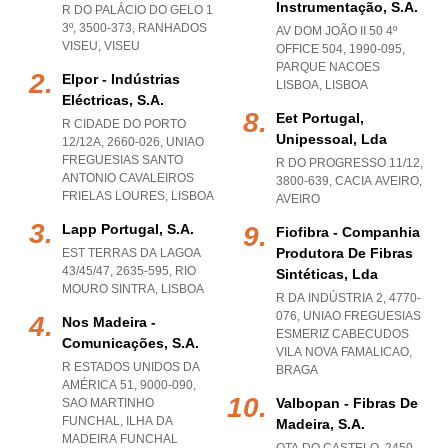
Instrumentação, S.a.
R DO PALÁCIO DO GELO 1
3º, 3500-373
,
RANHADOS
AV DOM JOÃO II 50 4º
VISEU
,
VISEU
OFFICE 504, 1990-095
,
PARQUE NACOES
Elpor - Indústrias
LISBOA
,
LISBOA
Eléctricas, S.a.
Eet Portugal,
R CIDADE DO PORTO
Unipessoal, Lda
12/12A, 2660-026
,
UNIAO
FREGUESIAS SANTO
R DO PROGRESSO 11/12,
ANTONIO CAVALEIROS
3800-639
,
CACIA AVEIRO
,
FRIELAS LOURES
,
LISBOA
AVEIRO
Lapp Portugal, S.a.
Fiofibra - Companhia
Produtora De Fibras
EST TERRAS DA LAGOA
43/45/47, 2635-595
,
RIO
Sintéticas, Lda
MOURO SINTRA
,
LISBOA
R DA INDÚSTRIA 2, 4770-
076
,
UNIAO FREGUESIAS
Nos Madeira -
ESMERIZ CABECUDOS
Comunicações, S.a.
VILA NOVA FAMALICAO
,
R ESTADOS UNIDOS DA
BRAGA
AMÉRICA 51, 9000-090
,
Valbopan - Fibras De
SAO MARTINHO
FUNCHAL
,
ILHA DA
Madeira, S.a.
MADEIRA FUNCHAL