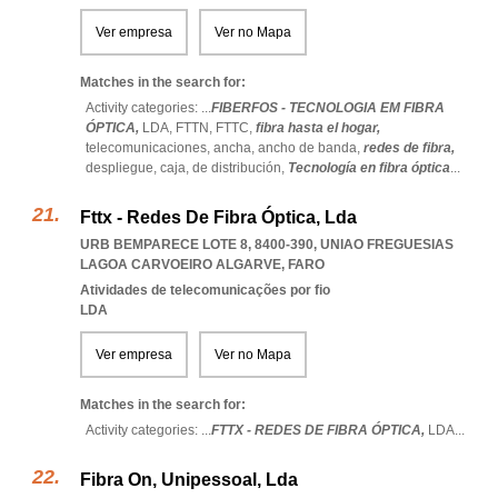
Ver empresa
Ver no Mapa
Matches in the search for:
Activity categories: ...
FIBERFOS - TECNOLOGIA EM FIBRA
ÓPTICA,
LDA,
FTTN,
FTTC,
fibra hasta el hogar,
telecomunicaciones,
ancha,
ancho de banda,
redes de fibra,
despliegue,
caja,
de distribución,
Tecnología en fibra óptica
...
Fttx - Redes De Fibra Óptica, Lda
URB BEMPARECE LOTE 8, 8400-390
,
UNIAO FREGUESIAS
LAGOA CARVOEIRO ALGARVE
,
FARO
Atividades de telecomunicações por fio
LDA
Ver empresa
Ver no Mapa
Matches in the search for:
Activity categories: ...
FTTX - REDES DE FIBRA ÓPTICA,
LDA
...
Fibra On, Unipessoal, Lda