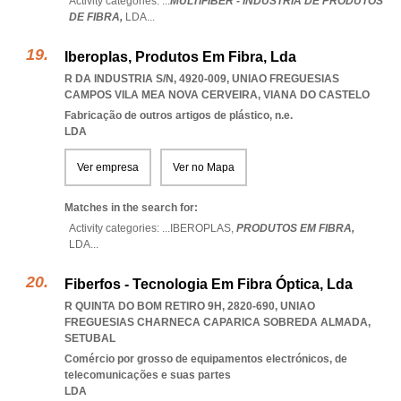
Activity categories: ...
MULTIFIBER - INDÚSTRIA DE PRODUTOS
DE FIBRA,
LDA
...
Iberoplas, Produtos Em Fibra, Lda
R DA INDUSTRIA S/N, 4920-009
,
UNIAO FREGUESIAS
CAMPOS VILA MEA NOVA CERVEIRA
,
VIANA DO CASTELO
Fabricação de outros artigos de plástico, n.e.
LDA
Ver empresa
Ver no Mapa
Matches in the search for:
Activity categories: ...
IBEROPLAS,
PRODUTOS EM FIBRA,
LDA
...
Fiberfos - Tecnologia Em Fibra Óptica, Lda
R QUINTA DO BOM RETIRO 9H, 2820-690
,
UNIAO
FREGUESIAS CHARNECA CAPARICA SOBREDA ALMADA
,
SETUBAL
Comércio por grosso de equipamentos electrónicos, de
telecomunicações e suas partes
LDA