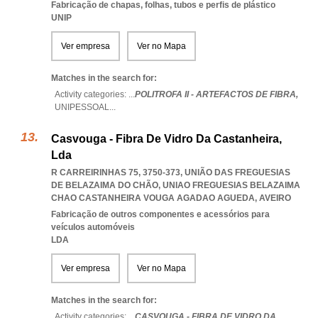
Fabricação de chapas, folhas, tubos e perfis de plástico
UNIP
Ver empresa
Ver no Mapa
Matches in the search for:
Activity categories: ...
POLITROFA II - ARTEFACTOS DE FIBRA,
UNIPESSOAL
...
Casvouga - Fibra De Vidro Da Castanheira,
Lda
R CARREIRINHAS 75, 3750-373, UNIÃO DAS FREGUESIAS
DE BELAZAIMA DO CHÃO
,
UNIAO FREGUESIAS BELAZAIMA
CHAO CASTANHEIRA VOUGA AGADAO AGUEDA
,
AVEIRO
Fabricação de outros componentes e acessórios para
veículos automóveis
LDA
Ver empresa
Ver no Mapa
Matches in the search for:
Activity categories: ...
CASVOUGA - FIBRA DE VIDRO DA