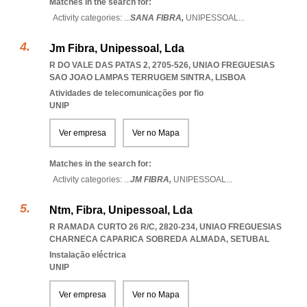
Matches in the search for:
Activity categories: ...
SANA FIBRA,
UNIPESSOAL
...
Jm Fibra, Unipessoal, Lda
R DO VALE DAS PATAS 2, 2705-526
,
UNIAO FREGUESIAS
SAO JOAO LAMPAS TERRUGEM SINTRA
,
LISBOA
Atividades de telecomunicações por fio
UNIP
Ver empresa
Ver no Mapa
Matches in the search for:
Activity categories: ...
JM FIBRA,
UNIPESSOAL
...
Ntm, Fibra, Unipessoal, Lda
R RAMADA CURTO 26 R/C, 2820-234
,
UNIAO FREGUESIAS
CHARNECA CAPARICA SOBREDA ALMADA
,
SETUBAL
Instalação eléctrica
UNIP
Ver empresa
Ver no Mapa