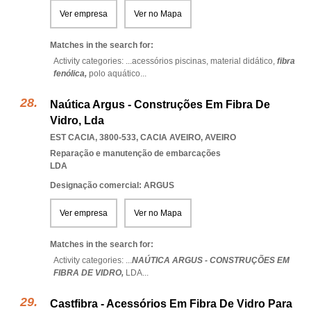
Ver empresa
Ver no Mapa
Matches in the search for:
Activity categories: ...
acessórios piscinas,
material didático,
fibra
fenólica,
polo aquático
...
Naútica Argus - Construções Em Fibra De
Vidro, Lda
EST CACIA, 3800-533
,
CACIA AVEIRO
,
AVEIRO
Reparação e manutenção de embarcações
LDA
Designação comercial: ARGUS
Ver empresa
Ver no Mapa
Matches in the search for:
Activity categories: ...
NAÚTICA ARGUS - CONSTRUÇÕES EM
FIBRA DE VIDRO,
LDA
...
Castfibra - Acessórios Em Fibra De Vidro Para