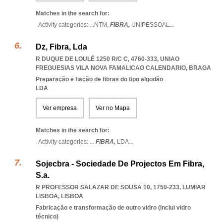
Matches in the search for:
Activity categories: ...
NTM,
FIBRA,
UNIPESSOAL
...
Dz, Fibra, Lda
R DUQUE DE LOULÉ 1250 R/C C, 4760-333
,
UNIAO
FREGUESIAS VILA NOVA FAMALICAO CALENDARIO
,
BRAGA
Preparação e fiação de fibras do tipo algodão
LDA
Ver empresa
Ver no Mapa
Matches in the search for:
Activity categories: ...
FIBRA,
LDA
...
Sojecbra - Sociedade De Projectos Em Fibra,
S.a.
R PROFESSOR SALAZAR DE SOUSA 10, 1750-233
,
LUMIAR
LISBOA
,
LISBOA
Fabricação e transformação de outro vidro (inclui vidro
técnico)