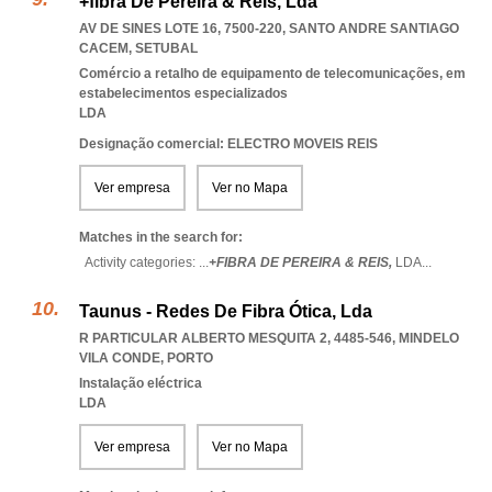
+fibra De Pereira & Reis, Lda
AV DE SINES LOTE 16, 7500-220
,
SANTO ANDRE SANTIAGO
CACEM
,
SETUBAL
Comércio a retalho de equipamento de telecomunicações, em
estabelecimentos especializados
LDA
Designação comercial: ELECTRO MOVEIS REIS
Ver empresa
Ver no Mapa
Matches in the search for:
Activity categories: ...
+FIBRA DE PEREIRA & REIS,
LDA
...
Taunus - Redes De Fibra Ótica, Lda
R PARTICULAR ALBERTO MESQUITA 2, 4485-546
,
MINDELO
VILA CONDE
,
PORTO
Instalação eléctrica
LDA
Ver empresa
Ver no Mapa