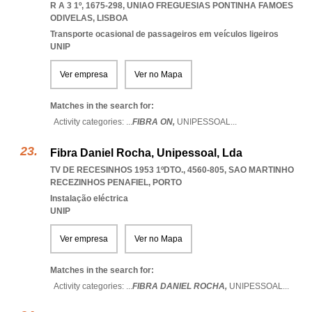
R A 3 1º, 1675-298
,
UNIAO FREGUESIAS PONTINHA FAMOES
ODIVELAS
,
LISBOA
Transporte ocasional de passageiros em veículos ligeiros
UNIP
Ver empresa
Ver no Mapa
Matches in the search for:
Activity categories: ...
FIBRA ON,
UNIPESSOAL
...
Fibra Daniel Rocha, Unipessoal, Lda
TV DE RECESINHOS 1953 1ºDTO., 4560-805
,
SAO MARTINHO
RECEZINHOS PENAFIEL
,
PORTO
Instalação eléctrica
UNIP
Ver empresa
Ver no Mapa
Matches in the search for:
Activity categories: ...
FIBRA DANIEL ROCHA,
UNIPESSOAL
...