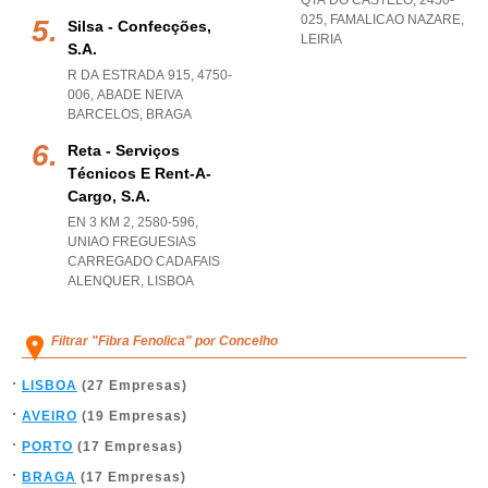
QTA DO CASTELO, 2450-
025
,
FAMALICAO NAZARE
,
Silsa - Confecções,
LEIRIA
S.a.
R DA ESTRADA 915, 4750-
006
,
ABADE NEIVA
BARCELOS
,
BRAGA
Reta - Serviços
Técnicos E Rent-A-
Cargo, S.a.
EN 3 KM 2, 2580-596
,
UNIAO FREGUESIAS
CARREGADO CADAFAIS
ALENQUER
,
LISBOA
Filtrar "Fibra Fenolica" por Concelho
LISBOA
(27 Empresas)
AVEIRO
(19 Empresas)
PORTO
(17 Empresas)
BRAGA
(17 Empresas)