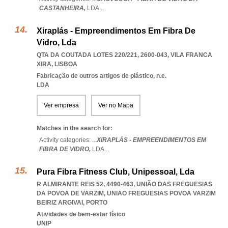
CASTANHEIRA,
LDA
...
Xiraplás - Empreendimentos Em Fibra De
Vidro, Lda
QTA DA COUTADA LOTES 220/221, 2600-043
,
VILA FRANCA
XIRA
,
LISBOA
Fabricação de outros artigos de plástico, n.e.
LDA
Ver empresa
Ver no Mapa
Matches in the search for:
Activity categories: ...
XIRAPLÁS - EMPREENDIMENTOS EM
FIBRA DE VIDRO,
LDA
...
Pura Fibra Fitness Club, Unipessoal, Lda
R ALMIRANTE REIS 52, 4490-463, UNIÃO DAS FREGUESIAS
DA POVOA DE VARZIM
,
UNIAO FREGUESIAS POVOA VARZIM
BEIRIZ ARGIVAI
,
PORTO
Atividades de bem-estar físico
UNIP