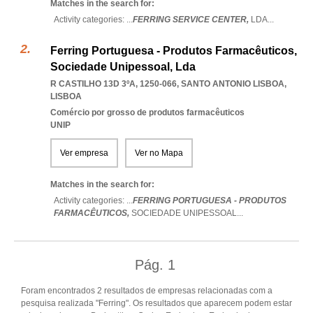
Matches in the search for:
Activity categories: ...
FERRING SERVICE CENTER,
LDA
...
Ferring Portuguesa - Produtos Farmacêuticos,
Sociedade Unipessoal, Lda
R CASTILHO 13D 3ºA, 1250-066
,
SANTO ANTONIO LISBOA
,
LISBOA
Comércio por grosso de produtos farmacêuticos
UNIP
Ver empresa
Ver no Mapa
Matches in the search for:
Activity categories: ...
FERRING PORTUGUESA - PRODUTOS
FARMACÊUTICOS,
SOCIEDADE UNIPESSOAL
...
Pág.
1
Foram encontrados 2 resultados de empresas relacionadas com a
pesquisa realizada "Ferring". Os resultados que aparecem podem estar