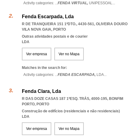
Activity categories: ...
FENDA VIRTUAL,
UNIPESSOAL
...
Fenda Escarpada, Lda
R DE TRANQUEIRA 151 1ºDTO., 4430-561
,
OLIVEIRA DOURO
VILA NOVA GAIA
,
PORTO
Outras atividades postais e de courier
LDA
Ver empresa
Ver no Mapa
Matches in the search for:
Activity categories: ...
FENDA ESCARPADA,
LDA
...
Fenda Clara, Lda
R DAS DOZE CASAS 187 1ºESQ. TRÁS, 4000-195
,
BONFIM
PORTO
,
PORTO
Construção de edifícios (residenciais e não residenciais)
LDA
Ver empresa
Ver no Mapa