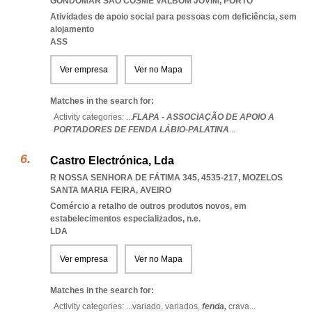
GONDOMAR SAO COSME VALBOM JOVIM
,
PORTO
Atividades de apoio social para pessoas com deficiência, sem
alojamento
ASS
Ver empresa
Ver no Mapa
Matches in the search for:
Activity categories: ...
FLAPA - ASSOCIAÇÃO DE APOIO A
PORTADORES DE FENDA LÁBIO-PALATINA
...
Castro Electrónica, Lda
R NOSSA SENHORA DE FÁTIMA 345, 4535-217
,
MOZELOS
SANTA MARIA FEIRA
,
AVEIRO
Comércio a retalho de outros produtos novos, em
estabelecimentos especializados, n.e.
LDA
Ver empresa
Ver no Mapa
Matches in the search for:
Activity categories: ...
variado,
variados,
fenda,
crava
...