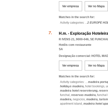
Ver empresa
Ver no Mapa
Matches in the search for:
Activity categories: ...
2 EUROPE HO
H.m. - Exploração Hoteleira
R IVENS 21, 9000-046
,
SE FUNCHA
Hotéis com restaurante
SA
Designação comercial: HOTEL MA
Ver empresa
Ver no Mapa
Matches in the search for:
Activity categories: ...
madeira portug
holidays madeira,
hotel bookings,
u
madeira hotel reservierung,
reserv
funchal,
reservas madeira,
funchal
madeira,
negocios,
madeira,
turism
apartment island,
madeira hotel ap