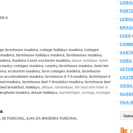
LISBO
PORT
 BICA
LEIRI
BRAG
FARO
COIM
age farmhouse madeira,
cottage holidays madeira,
cottages
SANT
,
madeira,
farmhouse holidays madeira,
farmhouses madeira,
adeira,
madeira travel,
exclusive madeira,
séjour,
exotique,
soleil,
VISEU
country cottages madeira,
country farmhouse madeira,
hotel inn
SETÚ
eira,
ecoturism madeira,
farm cottages madeira,
farmhouse
se accomodation madeira,
farmhouse b Y b madeira,
farmhouse b
CAST
bed madeira,
farmhouse bed Y breakfast madeira,
farmhouse bed
VIANA
bed breakfast,
holidays,
afrique,
romantique,
the best mini hotel in
berghotel madeira,
dream holidays,
wandelingen,
ecology,
ecologie,
GUAR
VILA 
da
,
SE FUNCHAL
,
ILHA DA MADEIRA FUNCHAL
D