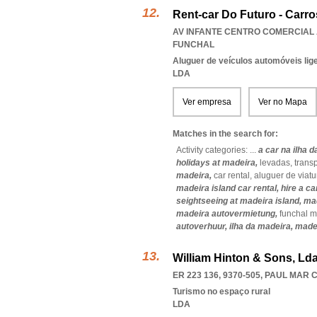
Rent-car Do Futuro - Carr
AV INFANTE CENTRO COMERCIAL A
FUNCHAL
Aluguer de veículos automóveis lig
LDA
Ver empresa
Ver no Mapa
Matches in the search for:
Activity categories: ...
a car na ilha 
holidays at madeira,
levadas,
trans
madeira,
car rental,
aluguer de viatu
madeira island car rental,
hire a ca
seightseeing at madeira island,
mad
madeira autovermietung,
funchal 
autoverhuur,
ilha da madeira,
made
William Hinton & Sons, Ld
ER 223 136, 9370-505
,
PAUL MAR 
Turismo no espaço rural
LDA