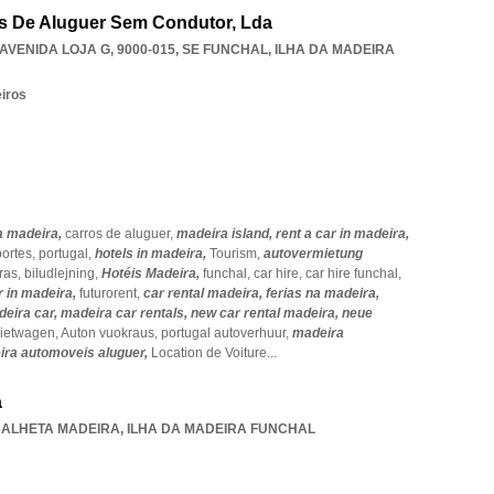
os De Aluguer Sem Condutor, Lda
VENIDA LOJA G, 9000-015
,
SE FUNCHAL
,
ILHA DA MADEIRA
eiros
da madeira,
carros de aluguer,
madeira island,
rent a car in madeira,
portes,
portugal,
hotels in madeira,
Tourism,
autovermietung
ras,
biludlejning,
Hotéis Madeira,
funchal,
car hire,
car hire funchal,
r in madeira,
futurorent,
car rental madeira,
ferias na madeira,
eira car,
madeira car rentals,
new car rental madeira,
neue
mietwagen,
Auton vuokraus,
portugal autoverhuur,
madeira
ira automoveis aluguer,
Location de Voiture
...
a
CALHETA MADEIRA
,
ILHA DA MADEIRA FUNCHAL