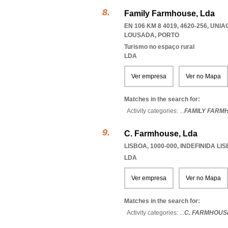
Family Farmhouse, Lda
EN 106 KM 8 4019, 4620-256
,
UNIA
LOUSADA
,
PORTO
Turismo no espaço rural
LDA
Ver empresa
Ver no Mapa
Matches in the search for:
Activity categories: ...
FAMILY FARM
C. Farmhouse, Lda
LISBOA, 1000-000
,
INDEFINIDA LI
LDA
Ver empresa
Ver no Mapa
Matches in the search for:
Activity categories: ...
C. FARMHOUS