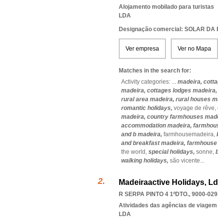
Alojamento mobilado para turistas
LDA
Designação comercial: SOLAR DA
Ver empresa
Ver no Mapa
Matches in the search for:
Activity categories: ...
madeira,
cott
madeira,
cottages lodges madeira
rural area madeira,
rural houses m
romantic holidays,
voyage de rêve,
madeira,
country farmhouses mad
accommodation madeira,
farmhou
and b madeira,
farmhousemadeira,
and breakfast madeira,
farmhouse 
the world,
special holidays,
sonne,
walking holidays,
são vicente
...
Madeiraactive Holidays, L
R SERPA PINTO 4 1ºDTO., 9000-029
Atividades das agências de viagem
LDA