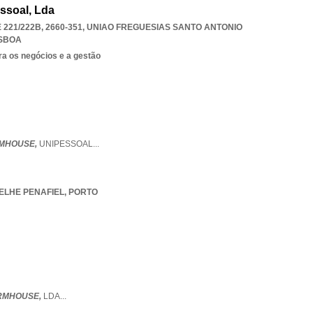
ssoal, Lda
221/222B, 2660-351
,
UNIAO FREGUESIAS SANTO ANTONIO
ISBOA
ra os negócios e a gestão
RMHOUSE,
UNIPESSOAL
...
ELHE PENAFIEL
,
PORTO
RMHOUSE,
LDA
...