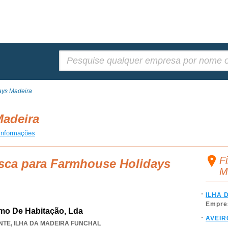
Pesquisar:
ays Madeira
Madeira
informações
F
usca para Farmhouse Holidays
M
ILHA 
Empre
mo De Habitação, Lda
AVEIR
NTE
,
ILHA DA MADEIRA FUNCHAL