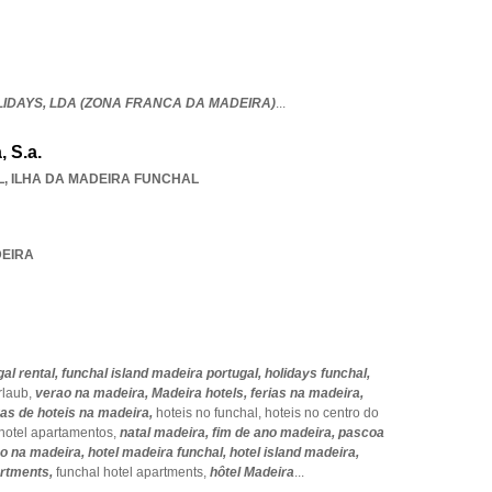
LIDAYS,
LDA (ZONA FRANCA DA MADEIRA)
...
, S.a.
L
,
ILHA DA MADEIRA FUNCHAL
DEIRA
al rental,
funchal island madeira portugal,
holidays funchal,
rlaub,
verao na madeira,
Madeira hotels,
ferias na madeira,
as de hoteis na madeira,
hoteis no funchal,
hoteis no centro do
 hotel apartamentos,
natal madeira,
fim de ano madeira,
pascoa
o na madeira,
hotel madeira funchal,
hotel island madeira,
artments,
funchal hotel apartments,
hôtel Madeira
...