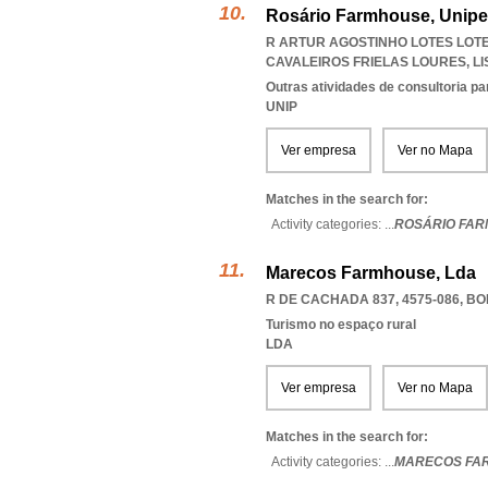
Rosário Farmhouse, Unipe
R ARTUR AGOSTINHO LOTES LOTE 
CAVALEIROS FRIELAS LOURES
,
L
Outras atividades de consultoria pa
UNIP
Ver empresa
Ver no Mapa
Matches in the search for:
Activity categories: ...
ROSÁRIO FA
Marecos Farmhouse, Lda
R DE CACHADA 837, 4575-086
,
BO
Turismo no espaço rural
LDA
Ver empresa
Ver no Mapa
Matches in the search for:
Activity categories: ...
MARECOS FA