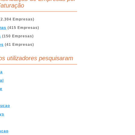
aturação
(2.304 Empresas)
nas
(415 Empresas)
s
(150 Empresas)
es
(41 Empresas)
os utilizadores pesquisaram
ra
al
ve
rucao
ys
acao