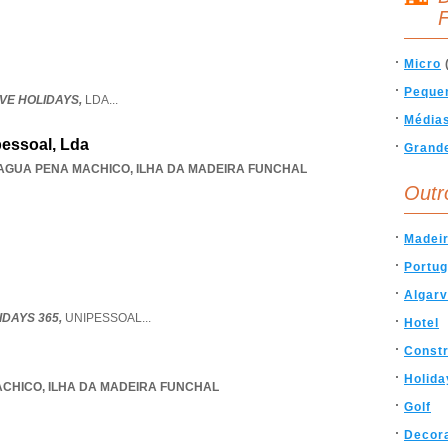
F
Micro
Peque
VE HOLIDAYS,
LDA
...
Média
pessoal, Lda
Grand
AGUA PENA MACHICO
,
ILHA DA MADEIRA FUNCHAL
Outr
Madei
Portug
Algar
IDAYS 365,
UNIPESSOAL
...
Hotel
Const
Holida
ACHICO
,
ILHA DA MADEIRA FUNCHAL
Golf
Decor