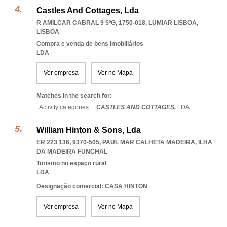
Castles And Cottages, Lda
R AMÍLCAR CABRAL 9 5ºG, 1750-018
,
LUMIAR LISBOA
,
LISBOA
Compra e venda de bens imobiliários
LDA
Ver empresa
Ver no Mapa
Matches in the search for:
Activity categories: ...
CASTLES AND COTTAGES,
LDA
...
William Hinton & Sons, Lda
ER 223 136, 9370-505
,
PAUL MAR CALHETA MADEIRA
,
ILHA
DA MADEIRA FUNCHAL
Turismo no espaço rural
LDA
Designação comercial: CASA HINTON
Ver empresa
Ver no Mapa