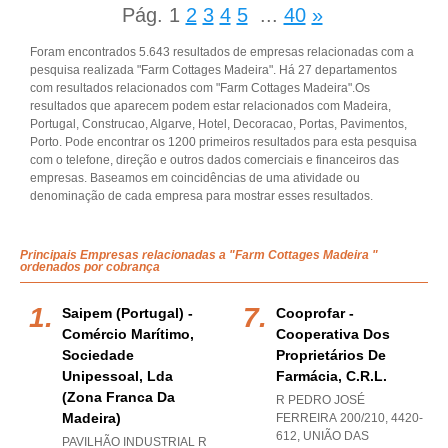
Pág.
1
2
3
4
5
...
40
»
Foram encontrados 5.643 resultados de empresas relacionadas com a
pesquisa realizada "Farm Cottages Madeira". Há 27 departamentos
com resultados relacionados com "Farm Cottages Madeira".Os
resultados que aparecem podem estar relacionados com Madeira,
Portugal, Construcao, Algarve, Hotel, Decoracao, Portas, Pavimentos,
Porto. Pode encontrar os 1200 primeiros resultados para esta pesquisa
com o telefone, direção e outros dados comerciais e financeiros das
empresas. Baseamos em coincidências de uma atividade ou
denominação de cada empresa para mostrar esses resultados.
Principais Empresas relacionadas a "Farm Cottages Madeira "
ordenados por cobrança
Saipem (portugal) -
Cooprofar -
Comércio Marítimo,
Cooperativa Dos
Sociedade
Proprietários De
Unipessoal, Lda
Farmácia, C.r.l.
(zona Franca Da
R PEDRO JOSÉ
Madeira)
FERREIRA 200/210, 4420-
612, UNIÃO DAS
PAVILHÃO INDUSTRIAL R