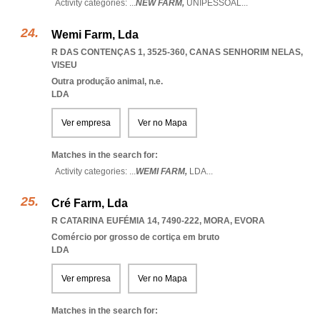
Activity categories: ...
NEW FARM,
UNIPESSOAL
...
Wemi Farm, Lda
R DAS CONTENÇAS 1, 3525-360
,
CANAS SENHORIM NELAS
,
VISEU
Outra produção animal, n.e.
LDA
Ver empresa
Ver no Mapa
Matches in the search for:
Activity categories: ...
WEMI FARM,
LDA
...
Cré Farm, Lda
R CATARINA EUFÉMIA 14, 7490-222
,
MORA
,
EVORA
Comércio por grosso de cortiça em bruto
LDA
Ver empresa
Ver no Mapa
Matches in the search for: