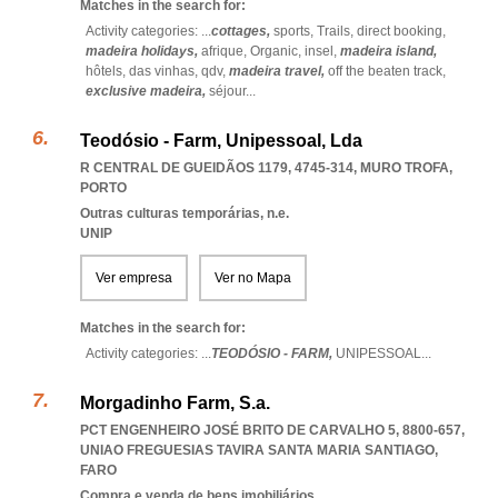
Matches in the search for:
Activity categories: ...
cottages,
sports,
Trails,
direct booking,
madeira holidays,
afrique,
Organic,
insel,
madeira island,
hôtels,
das vinhas,
qdv,
madeira travel,
off the beaten track,
exclusive madeira,
séjour
...
Teodósio - Farm, Unipessoal, Lda
R CENTRAL DE GUEIDÃOS 1179, 4745-314
,
MURO TROFA
,
PORTO
Outras culturas temporárias, n.e.
UNIP
Ver empresa
Ver no Mapa
Matches in the search for:
Activity categories: ...
TEODÓSIO - FARM,
UNIPESSOAL
...
Morgadinho Farm, S.a.
PCT ENGENHEIRO JOSÉ BRITO DE CARVALHO 5, 8800-657
,
UNIAO FREGUESIAS TAVIRA SANTA MARIA SANTIAGO
,
FARO
Compra e venda de bens imobiliários