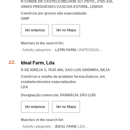
R CONDE DE CASTELO MELHOR 117 2ºDTO., 2765-310
,
UNIAO FREGUESIAS CASCAIS ESTORIL
,
LISBOA
Comércio por grosso não especializado
UNIP
Ver empresa
Ver no Mapa
Matches in the search for:
Activity categories: ...
LATIN FARM,
UNIPESSOAL
...
Ideal Farm, Lda
R DE IGREJA 5, 7630-466
,
SAO LUIS ODEMIRA
,
BEJA
Comércio a retalho de produtos farmacêuticos, em
estabelecimentos especializados
LDA
Designação comercial: FARMÁCIA SÃO LUÍS
Ver empresa
Ver no Mapa
Matches in the search for:
Activity categories: ...
IDEAL FARM,
LDA
...