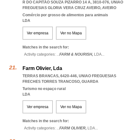
R DO CAPITÃO SOUZA PIZARRO 14 A, 3810-076
,
UNIAO
FREGUESIAS GLORIA VERA CRUZ AVEIRO
,
AVEIRO
Comércio por grosso de alimentos para animais
LDA
Ver empresa
Ver no Mapa
Matches in the search for:
Activity categories: ...
FARM & NOURISH,
LDA
...
Farm Olivier, Lda
TERRAS BRANCAS, 6420-446
,
UNIAO FREGUESIAS
FRECHES TORRES TRANCOSO
,
GUARDA
Turismo no espaço rural
LDA
Ver empresa
Ver no Mapa
Matches in the search for:
Activity categories: ...
FARM OLIVIER,
LDA
...