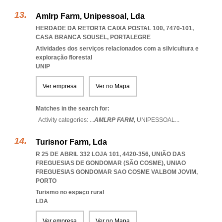
Amlrp Farm, Unipessoal, Lda
HERDADE DA RETORTA CAIXA POSTAL 100, 7470-101
,
CASA BRANCA SOUSEL
,
PORTALEGRE
Atividades dos serviços relacionados com a silvicultura e
exploração florestal
UNIP
Ver empresa
Ver no Mapa
Matches in the search for:
Activity categories: ...
AMLRP FARM,
UNIPESSOAL
...
Turisnor Farm, Lda
R 25 DE ABRIL 332 LOJA 101, 4420-356, UNIÃO DAS
FREGUESIAS DE GONDOMAR (SÃO COSME)
,
UNIAO
FREGUESIAS GONDOMAR SAO COSME VALBOM JOVIM
,
PORTO
Turismo no espaço rural
LDA
Ver empresa
Ver no Mapa