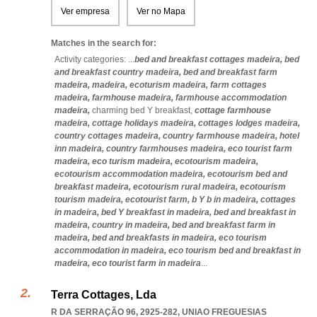
Ver empresa
Ver no Mapa
Matches in the search for:
Activity categories: ...
bed and breakfast cottages madeira,
bed
and breakfast country madeira,
bed and breakfast farm
madeira,
madeira,
ecoturism madeira,
farm cottages
madeira,
farmhouse madeira,
farmhouse accommodation
madeira,
charming bed Y breakfast,
cottage farmhouse
madeira,
cottage holidays madeira,
cottages lodges madeira,
country cottages madeira,
country farmhouse madeira,
hotel
inn madeira,
country farmhouses madeira,
eco tourist farm
madeira,
eco turism madeira,
ecotourism madeira,
ecotourism accommodation madeira,
ecotourism bed and
breakfast madeira,
ecotourism rural madeira,
ecotourism
tourism madeira,
ecotourist farm,
b Y b in madeira,
cottages
in madeira,
bed Y breakfast in madeira,
bed and breakfast in
madeira,
country in madeira,
bed and breakfast farm in
madeira,
bed and breakfasts in madeira,
eco tourism
accommodation in madeira,
eco tourism bed and breakfast in
madeira,
eco tourist farm in madeira
...
Terra Cottages, Lda
R DA SERRAÇÃO 96, 2925-282
,
UNIAO FREGUESIAS