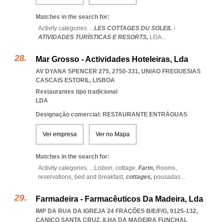
Matches in the search for:
Activity categories: ...
LES COTTAGES DU SOLEIL -
ATIVIDADES TURÍSTICAS E RESORTS,
LDA
...
Mar Grosso - Actividades Hoteleiras, Lda
AV DYANA SPENCER 275, 2750-331
,
UNIAO FREGUESIAS
CASCAIS ESTORIL
,
LISBOA
Restaurantes tipo tradicional
LDA
Designação comercial: RESTAURANTE ENTRÁGUAS
Ver empresa
Ver no Mapa
Matches in the search for:
Activity categories: ...
Lisbon,
cottage,
Farm,
Rooms,
reservations,
bed and breakfast,
cottages,
pousadas
...
Farmadeira - Farmacêuticos Da Madeira, Lda
IMP DA RUA DA IGREJA 24 FRAÇÕES B/E/F/G, 9125-132
,
CANICO SANTA CRUZ
,
ILHA DA MADEIRA FUNCHAL