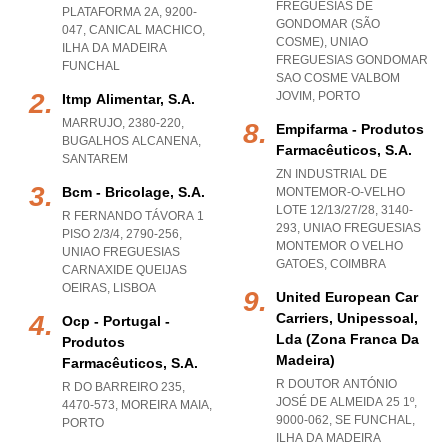
FREGUESIAS DE
PLATAFORMA 2A, 9200-
GONDOMAR (SÃO
047
,
CANICAL MACHICO
,
COSME)
,
UNIAO
ILHA DA MADEIRA
FREGUESIAS GONDOMAR
FUNCHAL
SAO COSME VALBOM
JOVIM
,
PORTO
Itmp Alimentar, S.a.
MARRUJO, 2380-220
,
Empifarma - Produtos
BUGALHOS ALCANENA
,
Farmacêuticos, S.a.
SANTAREM
ZN INDUSTRIAL DE
Bcm - Bricolage, S.a.
MONTEMOR-O-VELHO
LOTE 12/13/27/28, 3140-
R FERNANDO TÁVORA 1
293
,
UNIAO FREGUESIAS
PISO 2/3/4, 2790-256
,
MONTEMOR O VELHO
UNIAO FREGUESIAS
GATOES
,
COIMBRA
CARNAXIDE QUEIJAS
OEIRAS
,
LISBOA
United European Car
Carriers, Unipessoal,
Ocp - Portugal -
Lda (zona Franca Da
Produtos
Madeira)
Farmacêuticos, S.a.
R DOUTOR ANTÓNIO
R DO BARREIRO 235,
JOSÉ DE ALMEIDA 25 1º,
4470-573
,
MOREIRA MAIA
,
9000-062
,
SE FUNCHAL
,
PORTO
ILHA DA MADEIRA