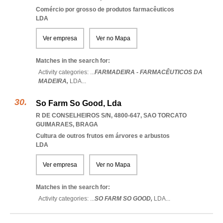
Comércio por grosso de produtos farmacêuticos
LDA
Ver empresa
Ver no Mapa
Matches in the search for:
Activity categories: ...
FARMADEIRA - FARMACÊUTICOS DA
MADEIRA,
LDA
...
So Farm So Good, Lda
R DE CONSELHEIROS S/N, 4800-647
,
SAO TORCATO
GUIMARAES
,
BRAGA
Cultura de outros frutos em árvores e arbustos
LDA
Ver empresa
Ver no Mapa
Matches in the search for:
Activity categories: ...
SO FARM SO GOOD,
LDA
...