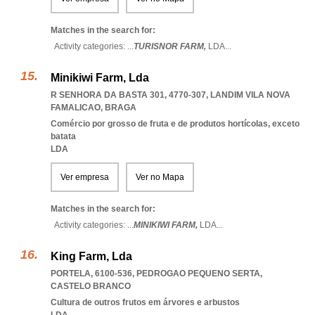
Matches in the search for:
Activity categories: ...
TURISNOR FARM,
LDA
...
Minikiwi Farm, Lda
R SENHORA DA BASTA 301, 4770-307
,
LANDIM VILA NOVA
FAMALICAO
,
BRAGA
Comércio por grosso de fruta e de produtos hortícolas, exceto
batata
LDA
Ver empresa
Ver no Mapa
Matches in the search for:
Activity categories: ...
MINIKIWI FARM,
LDA
...
King Farm, Lda
PORTELA, 6100-536
,
PEDROGAO PEQUENO SERTA
,
CASTELO BRANCO
Cultura de outros frutos em árvores e arbustos