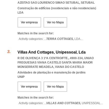
AZEITAO SAO LOURENCO SIMAO SETUBAL
,
SETUBAL
Construção de edifícios (residenciais e não residenciais)
LDA
Ver empresa
Ver no Mapa
Matches in the search for:
Activity categories: ...
TERRA COTTAGES,
LDA
...
Villas And Cottages, Unipessoal, Lda
R DE OLIVENÇA 3 1ºA CENTRO/FTE., 4900-334
,
UNIAO
FREGUESIAS VIANA CASTELO SANTA MARIA MAIOR
MONSERRATE MEADELA
,
VIANA DO CASTELO
Atividades de plantação e manutenção de jardins
UNIP
Ver empresa
Ver no Mapa
Matches in the search for:
Activity categories: ...
VILLAS AND COTTAGES,
UNIPESSOAL
...