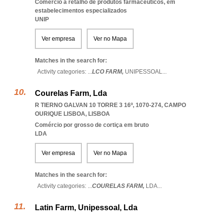
Comércio a retalho de produtos farmacêuticos, em
estabelecimentos especializados
UNIP
Ver empresa
Ver no Mapa
Matches in the search for:
Activity categories: ...
LCO FARM,
UNIPESSOAL
...
Courelas Farm, Lda
R TIERNO GALVAN 10 TORRE 3 16º, 1070-274
,
CAMPO
OURIQUE LISBOA
,
LISBOA
Comércio por grosso de cortiça em bruto
LDA
Ver empresa
Ver no Mapa
Matches in the search for:
Activity categories: ...
COURELAS FARM,
LDA
...
Latin Farm, Unipessoal, Lda