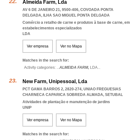
Almeida Farm, Lda
AV 6 DE JANEIRO 21, 9500-406
,
COVOADA PONTA
DELGADA
,
ILHA SAO MIGUEL PONTA DELGADA
Comércio a retalho de carne e produtos à base de carne, em
estabelecimentos especializados
LDA
Ver empresa
Ver no Mapa
Matches in the search for:
Activity categories: ...
ALMEIDA FARM,
LDA
...
New Farm, Unipessoal, Lda
PCT GAMA BARROS 2, 2820-274
,
UNIAO FREGUESIAS
CHARNECA CAPARICA SOBREDA ALMADA
,
SETUBAL
Atividades de plantação e manutenção de jardins
UNIP
Ver empresa
Ver no Mapa
Matches in the search for: