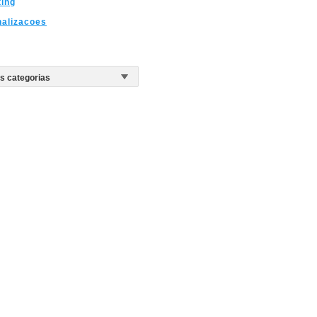
ing
alizacoes