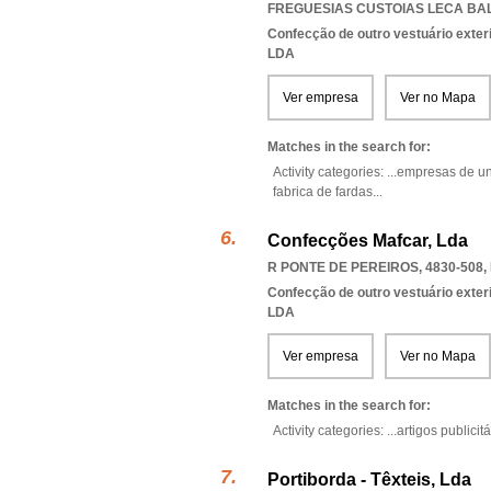
FREGUESIAS CUSTOIAS LECA BA
Confecção de outro vestuário exter
LDA
Ver empresa
Ver no Mapa
Matches in the search for:
Activity categories: ...
empresas de uni
fabrica de fardas
...
Confecções Mafcar, Lda
R PONTE DE PEREIROS, 4830-508
,
Confecção de outro vestuário exter
LDA
Ver empresa
Ver no Mapa
Matches in the search for:
Activity categories: ...
artigos publicit
Portiborda - Têxteis, Lda