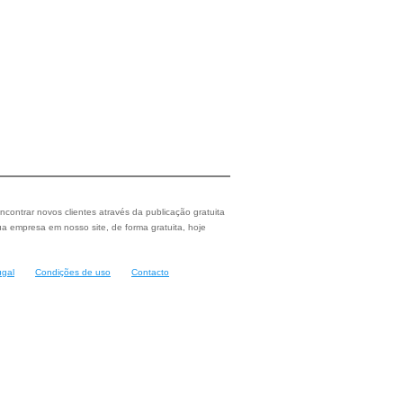
ncontrar novos clientes através da publicação gratuita
a empresa em nosso site, de forma gratuita, hoje
ugal
Condições de uso
Contacto