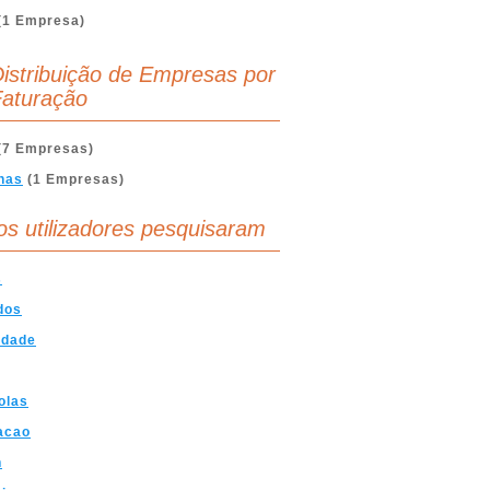
(1 Empresa)
istribuição de Empresas por
aturação
(7 Empresas)
nas
(1 Empresas)
os utilizadores pesquisaram
s
dos
idade
olas
acao
n