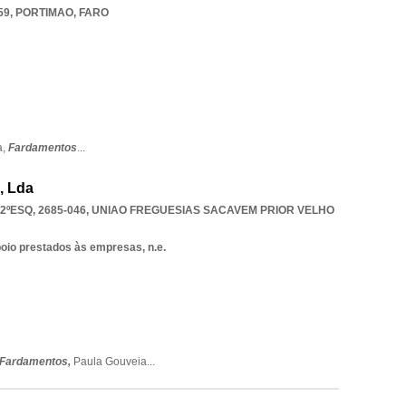
59
,
PORTIMAO
,
FARO
a,
Fardamentos
...
, Lda
ºESQ, 2685-046
,
UNIAO FREGUESIAS SACAVEM PRIOR VELHO
poio prestados às empresas, n.e.
Fardamentos,
Paula Gouveia
...