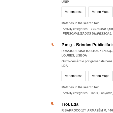
UNIP
Ver empresa
Ver no Mapa
Matches in the search for:
Activity categories: ...
PERSONIFIQU
PERSONALIZADOS UNIPESSOAL,
P.m.g. - Brindes Publicitári
R MAJOR ROSA BASTOS 7 1ºESQ., 
LOURES
,
LISBOA
Outro comércio por grosso de bens
LDA
Ver empresa
Ver no Mapa
Matches in the search for:
Activity categories: ...
lápis,
Lanyards
Trot, Lda
R BARROCO 174 ARMAZÉM M, 446