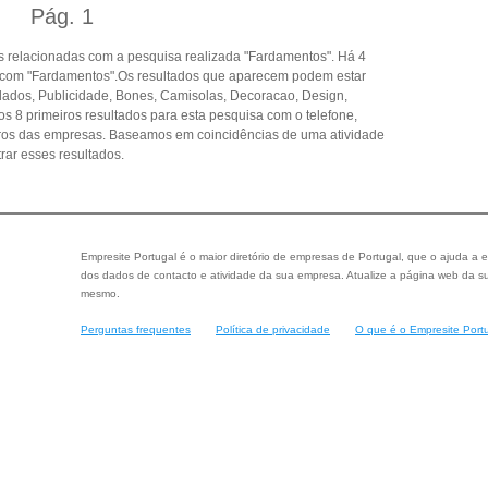
Pág.
1
 relacionadas com a pesquisa realizada "Fardamentos". Há 4
 com "Fardamentos".Os resultados que aparecem podem estar
ados, Publicidade, Bones, Camisolas, Decoracao, Design,
s 8 primeiros resultados para esta pesquisa com o telefone,
eiros das empresas. Baseamos em coincidências de uma atividade
ar esses resultados.
Empresite Portugal é o maior diretório de empresas de Portugal, que o ajuda a e
dos dados de contacto e atividade da sua empresa. Atualize a página web da su
mesmo.
Perguntas frequentes
Política de privacidade
O que é o Empresite Port