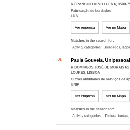
R FRANCICO ALVO LOJA 6, 8500-7
Fabricação de bordados
LDA
Ver empresa
Ver no Mapa
Matches in the search for:
Activity categories: ...
bordados,
lago
Paula Gouveia, Unipessoal
R DOMINGOS JOSÉ DE MORAIS 61 2
LOURES
,
LISBOA
Outras atividades de serviços de a
UNIP
Ver empresa
Ver no Mapa
Matches in the search for:
Activity categories: ...
Pintura,
fardas,