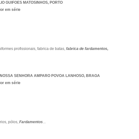
LIO GUIFOES MATOSINHOS
,
PORTO
ior em série
formes profissionais,
fabrica de batas,
fabrica de fardamentos,
NOSSA SENHORA AMPARO POVOA LANHOSO
,
BRAGA
ior em série
ários,
pólos,
Fardamentos
...