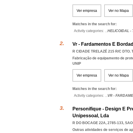
Ver empresa
Ver no Mapa
Matches in the search for:
Activity categories: ...
HELICOIDAL -
Vr - Fardamentos E Bordad
R CIDADE TRELAZÉ 215 R/C DTO. 
Fabricação de equipamento de pro
UNIP
Ver empresa
Ver no Mapa
Matches in the search for:
Activity categories: ...
VR - FARDAM
Personifique - Design E 
Unipessoal, Lda
R DO BOCAGE 22A, 2785-133
,
SAO
Outras atividades de serviços de a