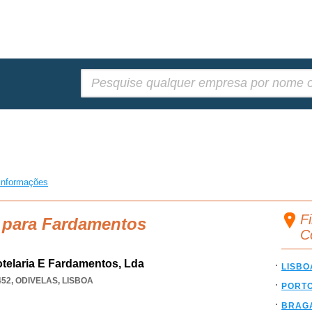
Pesquisar:
informações
F
a para Fardamentos
C
Hotelaria E Fardamentos, Lda
LISBO
452
,
ODIVELAS
,
LISBOA
PORT
BRAG