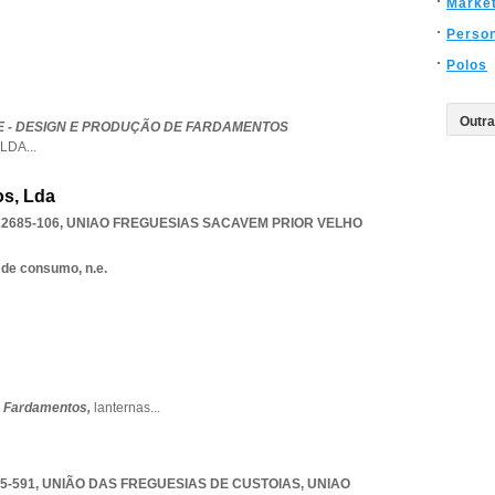
Market
Person
Polos
E - DESIGN E PRODUÇÃO DE FARDAMENTOS
LDA
...
os, Lda
2685-106
,
UNIAO FREGUESIAS SACAVEM PRIOR VELHO
 de consumo, n.e.
,
Fardamentos,
lanternas
...
5-591, UNIÃO DAS FREGUESIAS DE CUSTOIAS
,
UNIAO