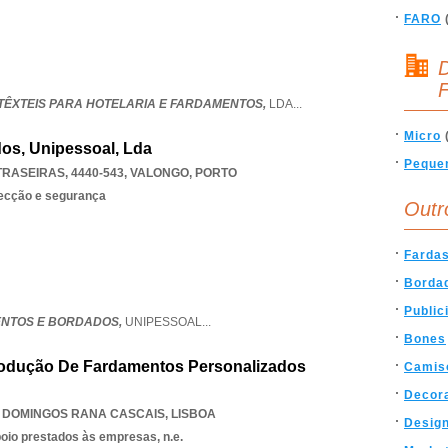
FARO
D
F
 TÊXTEIS PARA HOTELARIA E FARDAMENTOS,
LDA
...
Micro
os, Unipessoal, Lda
Peque
TRASEIRAS, 4440-543
,
VALONGO
,
PORTO
tecção e segurança
Outr
Farda
Borda
Public
ENTOS E BORDADOS,
UNIPESSOAL
...
Bones
Produção De Fardamentos Personalizados
Camis
Decor
 DOMINGOS RANA CASCAIS
,
LISBOA
Desig
poio prestados às empresas, n.e.