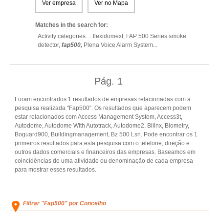
Ver empresa
Ver no Mapa
Matches in the search for:
Activity categories: ...
flexidomext,
FAP 500 Series smoke
detector,
fap500,
Plena Voice Alarm System
...
Pág.
1
Foram encontrados 1 resultados de empresas relacionadas com a
pesquisa realizada "Fap500". Os resultados que aparecem podem
estar relacionados com Access Management System, Access3t,
Autodome, Autodome With Autotrack, Autodome2, Bilinx, Biometry,
Boguard900, Buildingmanagement, Bz 500 Lsn. Pode encontrar os 1
primeiros resultados para esta pesquisa com o telefone, direção e
outros dados comerciais e financeiros das empresas. Baseamos em
coincidências de uma atividade ou denominação de cada empresa
para mostrar esses resultados.
Filtrar "Fap500" por Concelho