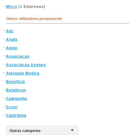
Micro
(1 Empresas)
Outros utilizadores pesquisaram
Abc
Ajuda
Apoio
Associacao
Associacao Avonex
Atestado Medico
Beneficio
Betaferon
Campanha
Ccsvi
Cladribina