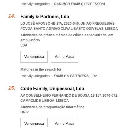
Activity categories: ...
CARINGH FAMILY,
UNIPESSOAL
...
Family & Partners, Lda
LG JOSÉ AFONSO 4B 1ºA, 2620-046
,
UNIAO FREGUESIAS
POVOA SANTO ADRIAO OLIVAL BASTO ODIVELAS
,
LISBOA
Atividades de prática médica de clínica especializada, em
ambulatório
LDA
Ver empresa
Ver no Mapa
Matches in the search for:
Activity categories: ...
FAMILY & PARTNERS,
LDA
...
Code Family, Unipessoal, Lda
AV CONSELHEIRO FERNANDO DE SOUSA 19 15º, 1070-072
,
CAMPOLIDE LISBOA
,
LISBOA
Atividades de programação informática
UNIP
Ver empresa
Ver no Mapa