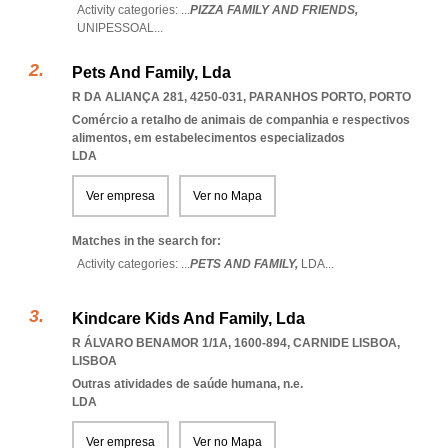
Activity categories: ...
PIZZA FAMILY AND FRIENDS,
UNIPESSOAL
...
Pets And Family, Lda
R DA ALIANÇA 281, 4250-031
,
PARANHOS PORTO
,
PORTO
Comércio a retalho de animais de companhia e respectivos
alimentos, em estabelecimentos especializados
LDA
Ver empresa
Ver no Mapa
Matches in the search for:
Activity categories: ...
PETS AND FAMILY,
LDA
...
Kindcare Kids And Family, Lda
R ÁLVARO BENAMOR 1/1A, 1600-894
,
CARNIDE LISBOA
,
LISBOA
Outras atividades de saúde humana, n.e.
LDA
Ver empresa
Ver no Mapa