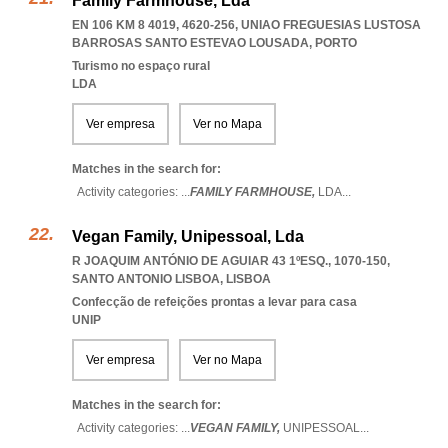
Family Farmhouse, Lda
EN 106 KM 8 4019, 4620-256
,
UNIAO FREGUESIAS LUSTOSA
BARROSAS SANTO ESTEVAO LOUSADA
,
PORTO
Turismo no espaço rural
LDA
Ver empresa
Ver no Mapa
Matches in the search for:
Activity categories: ...
FAMILY FARMHOUSE,
LDA
...
Vegan Family, Unipessoal, Lda
R JOAQUIM ANTÓNIO DE AGUIAR 43 1ºESQ., 1070-150
,
SANTO ANTONIO LISBOA
,
LISBOA
Confecção de refeições prontas a levar para casa
UNIP
Ver empresa
Ver no Mapa
Matches in the search for:
Activity categories: ...
VEGAN FAMILY,
UNIPESSOAL
...