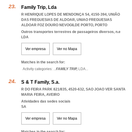
Family Trip, Lda
R HENRIQUE LOPES DE MENDONÇA 54, 4150-394, UNIÃO
DAS FREGUESIAS DE ALDOAR
,
UNIAO FREGUESIAS
ALDOAR FOZ DOURO NEVOGILDE PORTO
,
PORTO
Outros transportes terrestres de passageiros diversos, n.e
LDA
Ver empresa
Ver no Mapa
Matches in the search for:
Activity categories: ...
FAMILY TRIP,
LDA
...
S & T Family, S.a.
R DO FEIRA PARK 821/835, 4520-632
,
SAO JOAO VER SANTA
MARIA FEIRA
,
AVEIRO
Atividades das sedes sociais
SA
Ver empresa
Ver no Mapa
Matches in the search for: