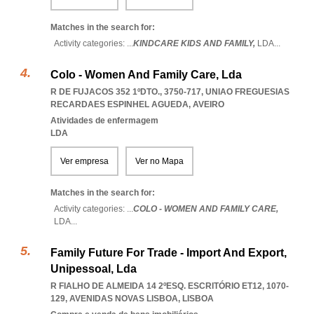
Matches in the search for:
Activity categories: ...
KINDCARE KIDS AND FAMILY,
LDA
...
Colo - Women And Family Care, Lda
R DE FUJACOS 352 1ºDTO., 3750-717
,
UNIAO FREGUESIAS
RECARDAES ESPINHEL AGUEDA
,
AVEIRO
Atividades de enfermagem
LDA
Ver empresa
Ver no Mapa
Matches in the search for:
Activity categories: ...
COLO - WOMEN AND FAMILY CARE,
LDA
...
Family Future For Trade - Import And Export,
Unipessoal, Lda
R FIALHO DE ALMEIDA 14 2ºESQ. ESCRITÓRIO ET12, 1070-
129
,
AVENIDAS NOVAS LISBOA
,
LISBOA