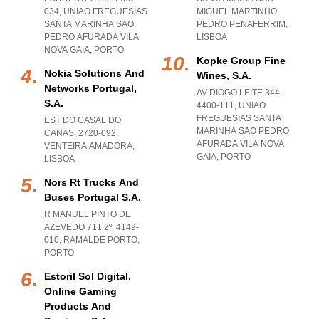
034
,
UNIAO FREGUESIAS
MIGUEL MARTINHO
SANTA MARINHA SAO
PEDRO PENAFERRIM
,
PEDRO AFURADA VILA
LISBOA
NOVA GAIA
,
PORTO
Kopke Group Fine
Nokia Solutions And
Wines, S.a.
Networks Portugal,
AV DIOGO LEITE 344,
S.a.
4400-111
,
UNIAO
FREGUESIAS SANTA
EST DO CASAL DO
MARINHA SAO PEDRO
CANAS, 2720-092
,
AFURADA VILA NOVA
VENTEIRA AMADORA
,
GAIA
,
PORTO
LISBOA
Nors Rt Trucks And
Buses Portugal S.a.
R MANUEL PINTO DE
AZEVEDO 711 2º, 4149-
010
,
RAMALDE PORTO
,
PORTO
Estoril Sol Digital,
Online Gaming
Products And