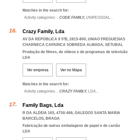
Matches in the search for:
Activity categories: ...
CODE FAMILY,
UNIPESSOAL
...
Crazy Family, Lda
AV DA REPÚBLICA 9 5ºB, 2815-800
,
UNIAO FREGUESIAS
CHARNECA CAPARICA SOBREDA ALMADA
,
SETUBAL
Produção de filmes, de vídeos e de programas de televisão
LDA
Ver empresa
Ver no Mapa
Matches in the search for:
Activity categories: ...
CRAZY FAMILY,
LDA
...
Family Bags, Lda
R DA ALDEIA 165, 4750-466
,
GALEGOS SANTA MARIA
BARCELOS
,
BRAGA
Fabricação de outras embalagens de papel e de cartão
LDA