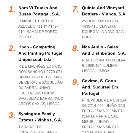
Nors Vt Trucks And
Quinta And Vineyard
Buses Portugal, S.a.
Bottlers - Vinhos, S.a.
R MANUEL PINTO DE
AV DOM JOÃO II 1288,
AZEVEDO 711 1º, 4149-
4430-415
,
OLIVEIRA
010
,
RAMALDE PORTO
,
DOURO VILA NOVA GAIA
,
PORTO
PORTO
Hpcp - Computing
Nos Audio - Sales
And Printing Portugal,
And Distribution, S.a.
Unipessoal, Lda
R ACTOR ANTÓNIO SILVA
9, 1600-404
,
LUMIAR
R DE MALHÕES EDIFÍCIO
LISBOA
,
LISBOA
DOM SANCHO I, 2770-071,
UNIÃO DAS FREGUESIAS
Coviran, S. Coop.
DE OEIRAS E SÃO JULIÃO
And. Sucursal Em
DA BARRA
,
UNIAO
Portugal
FREGUESIAS OEIRAS
SAO JULIAO BARRA PACO
R REPÚBLICA DA COREIA
ARCOS CAXIAS
,
LISBOA
34, 2714-526, UNIÃO DAS
FREGUESIAS DE SINTRA
Symington Family
(SANTA MARIA E SÃO
Estates - Vinhos, S.a.
MIGUEL
,
UNIAO
TV BARÃO DE
FREGUESIAS SINTRA
FORRESTER 86, 4400-
SANTA MARIA SAO