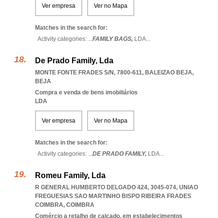
Ver empresa
Ver no Mapa
Matches in the search for:
Activity categories: ...
FAMILY BAGS,
LDA
...
De Prado Family, Lda
MONTE FONTE FRADES S/N, 7800-611
,
BALEIZAO BEJA
,
BEJA
Compra e venda de bens imobiliários
LDA
Ver empresa
Ver no Mapa
Matches in the search for:
Activity categories: ...
DE PRADO FAMILY,
LDA
...
Romeu Family, Lda
R GENERAL HUMBERTO DELGADO 424, 3045-074
,
UNIAO
FREGUESIAS SAO MARTINHO BISPO RIBEIRA FRADES
COIMBRA
,
COIMBRA
Comércio a retalho de calçado, em estabelecimentos