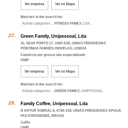
Ver empresa
Ver no Mapa
Matches in the search for:
Activity categories: ...
FITNESS FAMILY,
LDA
...
Green Family, Unipessoal, Lda
AL SILVA PORTO 17, 1685-636
,
UNIAO FREGUESIAS
PONTINHA FAMOES ODIVELAS
,
LISBOA
Comércio por grosso não especializado
UNIP
Ver empresa
Ver no Mapa
Matches in the search for:
Activity categories: ...
GREEN FAMILY,
UNIPESSOAL
...
Family Coffee, Unipessoal, Lda
R ARTUR SOBRAL 8, 4740-338
,
UNIAO FREGUESIAS APULIA
FAO ESPOSENDE
,
BRAGA
Cafés
UNIP