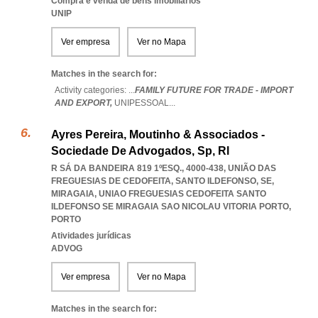
Compra e venda de bens imobiliários
UNIP
Ver empresa
Ver no Mapa
Matches in the search for:
Activity categories: ...
FAMILY FUTURE FOR TRADE - IMPORT
AND EXPORT,
UNIPESSOAL
...
Ayres Pereira, Moutinho & Associados -
Sociedade De Advogados, Sp, Rl
R SÁ DA BANDEIRA 819 1ºESQ., 4000-438, UNIÃO DAS
FREGUESIAS DE CEDOFEITA, SANTO ILDEFONSO, SE,
MIRAGAIA
,
UNIAO FREGUESIAS CEDOFEITA SANTO
ILDEFONSO SE MIRAGAIA SAO NICOLAU VITORIA PORTO
,
PORTO
Atividades jurídicas
ADVOG
Ver empresa
Ver no Mapa
Matches in the search for: