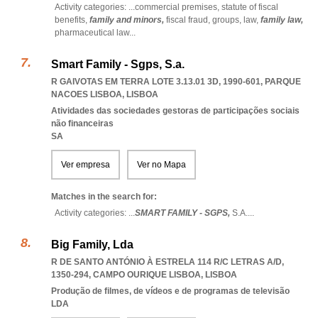
Activity categories: ...
commercial premises,
statute of fiscal
benefits,
family and minors,
fiscal fraud,
groups,
law,
family law,
pharmaceutical law
...
Smart Family - Sgps, S.a.
R GAIVOTAS EM TERRA LOTE 3.13.01 3D, 1990-601
,
PARQUE
NACOES LISBOA
,
LISBOA
Atividades das sociedades gestoras de participações sociais
não financeiras
SA
Ver empresa
Ver no Mapa
Matches in the search for:
Activity categories: ...
SMART FAMILY - SGPS,
S.A.
...
Big Family, Lda
R DE SANTO ANTÓNIO À ESTRELA 114 R/C LETRAS A/D,
1350-294
,
CAMPO OURIQUE LISBOA
,
LISBOA
Produção de filmes, de vídeos e de programas de televisão
LDA