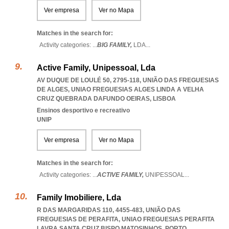
Ver empresa
Ver no Mapa
Matches in the search for:
Activity categories: ...
BIG FAMILY,
LDA
...
Active Family, Unipessoal, Lda
AV DUQUE DE LOULÉ 50, 2795-118, UNIÃO DAS FREGUESIAS
DE ALGES
,
UNIAO FREGUESIAS ALGES LINDA A VELHA
CRUZ QUEBRADA DAFUNDO OEIRAS
,
LISBOA
Ensinos desportivo e recreativo
UNIP
Ver empresa
Ver no Mapa
Matches in the search for:
Activity categories: ...
ACTIVE FAMILY,
UNIPESSOAL
...
Family Imobiliere, Lda
R DAS MARGARIDAS 110, 4455-483, UNIÃO DAS
FREGUESIAS DE PERAFITA
,
UNIAO FREGUESIAS PERAFITA
LAVRA SANTA CRUZ BISPO MATOSINHOS
,
PORTO