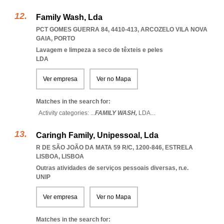
Family Wash, Lda
PCT GOMES GUERRA 84, 4410-413
,
ARCOZELO VILA NOVA
GAIA
,
PORTO
Lavagem e limpeza a seco de têxteis e peles
LDA
Ver empresa
Ver no Mapa
Matches in the search for:
Activity categories: ...
FAMILY WASH,
LDA
...
Caringh Family, Unipessoal, Lda
R DE SÃO JOÃO DA MATA 59 R/C, 1200-846
,
ESTRELA
LISBOA
,
LISBOA
Outras atividades de serviços pessoais diversas, n.e.
UNIP
Ver empresa
Ver no Mapa
Matches in the search for: