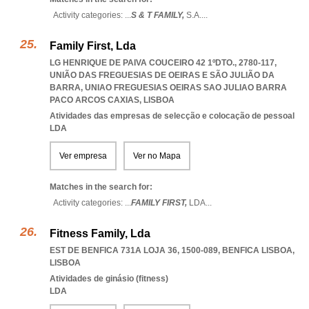
Activity categories: ...
S & T FAMILY,
S.A.
...
Family First, Lda
LG HENRIQUE DE PAIVA COUCEIRO 42 1ºDTO., 2780-117,
UNIÃO DAS FREGUESIAS DE OEIRAS E SÃO JULIÃO DA
BARRA
,
UNIAO FREGUESIAS OEIRAS SAO JULIAO BARRA
PACO ARCOS CAXIAS
,
LISBOA
Atividades das empresas de selecção e colocação de pessoal
LDA
Ver empresa
Ver no Mapa
Matches in the search for:
Activity categories: ...
FAMILY FIRST,
LDA
...
Fitness Family, Lda
EST DE BENFICA 731A LOJA 36, 1500-089
,
BENFICA LISBOA
,
LISBOA
Atividades de ginásio (fitness)
LDA