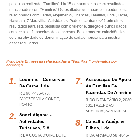
pesquisa realizada "Familias". Há 15 departamentos com resultados
relacionados com "Familias".Os resultados que aparecem podem estar
relacionados com Ferias, Alojamento, Criancas, Familias, Hotel, Lazer,
Natureza, 7 Maravilha, Actividades. Pode encontrar os 66 primeiros
resultados para esta pesquisa com o telefone, direção e outros dados
comerciais e financeiros das empresas. Baseamos em coincidências
de uma atividade ou denominação de cada empresa para mostrar
esses resultados.
Principais Empresas relacionadas a "Familias " ordenados por
cobrança
Lourinho - Conservas
Associação De Apoio
De Carne, Lda
Às Familias De
Fazendas De Almeirim
R 1 90, 4485-070
,
FAJOZES VILA CONDE
,
R DO INFANTÁRIO 2, 2080-
PORTO
631
,
FAZENDAS
ALMEIRIM
,
SANTAREM
Sonel Algarve -
Actividades
Carvalho Araújo &
Turísticas, S.a.
Filhos, Lda
R DA COSTA D'OIRO LOTE
R DA ARMAÇÓ 58, 4845-