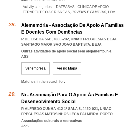
Matches in the search for:
Activity categories: ...
DATEASAS - CLÍNICA DE APOIO
TERAPÊUTICO A CRIANÇAS,
JOVENS E FAMILIAS,
LDA
...
Alememória - Associação De Apoio A Famílias
E Doentes Com Demências
R DE LISBOA 56B, 7800-292
,
UNIAO FREGUESIAS BEJA
SANTIAGO MAIOR SAO JOAO BAPTISTA
,
BEJA
Outras atividades de apoio social sem alojamento, n.e.
ASS
Ver empresa
Ver no Mapa
Matches in the search for:
Ni - Associação Para O Apoio Às Familias E
Desenvolvimento Social
R ALFREDO CUNHA 412 1º SALA 8, 4450-021
,
UNIAO
FREGUESIAS MATOSINHOS LECA PALMEIRA
,
PORTO
Associações culturais e recreativas
ASS