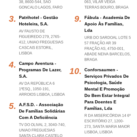
38, 8600-544
,
SAO
063
,
VILAR VEIGA
GONCALO LAGOS
,
FARO
TERRAS BOURO
,
BRAGA
Patrihotel - Gestão
Fábula - Academia De
Hoteleira, S.a.
Apoio Às Famílias,
Lda
AV FAUSTO DE
FIGUEIREDO 279, 2765-
URB DO SARDOAL LOTE 5
412
,
UNIAO FREGUESIAS
57 FRAÇÃO AR 39
CASCAIS ESTORIL
,
FRAÇÃO AS, 4750-001
,
LISBOA
ABADE NEIVA BARCELOS
,
BRAGA
Campo Aventura -
Programas De Lazer,
Conforsaumen -
S.a.
Serviços Privados De
Psicologia, Saúde
AV DA REPÚBLICA 6
Mental E Promoção
1ºESQ., 1050-191
,
ARROIOS LISBOA
,
LISBOA
Do Bem Estar Integral
Para Doentes E
A.f.s.d. - Associação
Famílias, Lda
De Famílias Solidárias
R DA MISERICÓRDIA 14 6º
Com A Deficiência
ESCRITÓRIO 27, 1200-
TV DO OLIVAL 2, 3040-740
,
273
,
SANTA MARIA MAIOR
UNIAO FREGUESIAS
LISBOA
,
LISBOA
SANTA CLARA CASTELO