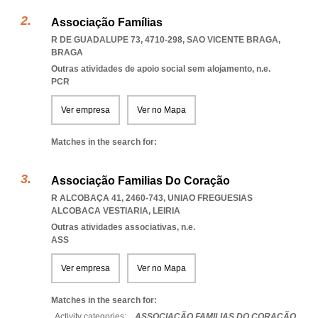
Associação Famílias
R DE GUADALUPE 73, 4710-298
,
SAO VICENTE BRAGA
,
BRAGA
Outras atividades de apoio social sem alojamento, n.e.
PCR
Ver empresa
Ver no Mapa
Matches in the search for:
Associação Familias Do Coração
R ALCOBAÇA 41, 2460-743
,
UNIAO FREGUESIAS
ALCOBACA VESTIARIA
,
LEIRIA
Outras atividades associativas, n.e.
ASS
Ver empresa
Ver no Mapa
Matches in the search for:
Activity categories: ...
ASSOCIAÇÃO FAMILIAS DO CORAÇÃO
...