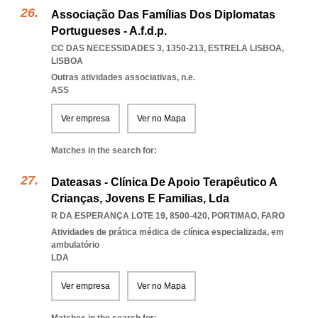
Associação Das Famílias Dos Diplomatas
Portugueses - A.f.d.p.
CC DAS NECESSIDADES 3, 1350-213
,
ESTRELA LISBOA
,
LISBOA
Outras atividades associativas, n.e.
ASS
Ver empresa
Ver no Mapa
Matches in the search for:
Dateasas - Clínica De Apoio Terapêutico A
Crianças, Jovens E Familias, Lda
R DA ESPERANÇA LOTE 19, 8500-420
,
PORTIMAO
,
FARO
Atividades de prática médica de clínica especializada, em
ambulatório
LDA
Ver empresa
Ver no Mapa