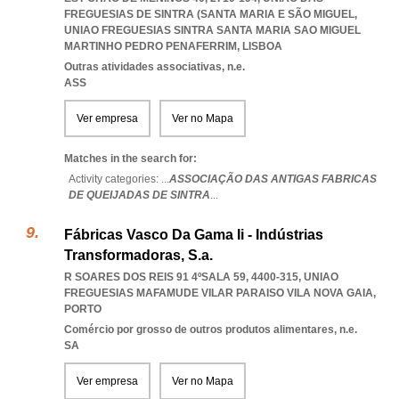
FREGUESIAS DE SINTRA (SANTA MARIA E SÃO MIGUEL
,
UNIAO FREGUESIAS SINTRA SANTA MARIA SAO MIGUEL
MARTINHO PEDRO PENAFERRIM
,
LISBOA
Outras atividades associativas, n.e.
ASS
Ver empresa
Ver no Mapa
Matches in the search for:
Activity categories: ...
ASSOCIAÇÃO DAS ANTIGAS FABRICAS
DE QUEIJADAS DE SINTRA
...
Fábricas Vasco Da Gama Ii - Indústrias
Transformadoras, S.a.
R SOARES DOS REIS 91 4ºSALA 59, 4400-315
,
UNIAO
FREGUESIAS MAFAMUDE VILAR PARAISO VILA NOVA GAIA
,
PORTO
Comércio por grosso de outros produtos alimentares, n.e.
SA
Ver empresa
Ver no Mapa