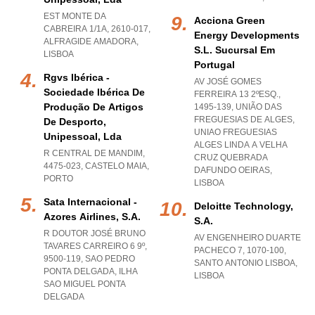
EST MONTE DA
Acciona Green
CABREIRA 1/1A, 2610-017
,
Energy Developments
ALFRAGIDE AMADORA
,
S.l. Sucursal Em
LISBOA
Portugal
Rgvs Ibérica -
AV JOSÉ GOMES
Sociedade Ibérica De
FERREIRA 13 2ºESQ.,
Produção De Artigos
1495-139, UNIÃO DAS
FREGUESIAS DE ALGES
,
De Desporto,
UNIAO FREGUESIAS
Unipessoal, Lda
ALGES LINDA A VELHA
R CENTRAL DE MANDIM,
CRUZ QUEBRADA
4475-023
,
CASTELO MAIA
,
DAFUNDO OEIRAS
,
PORTO
LISBOA
Sata Internacional -
Deloitte Technology,
Azores Airlines, S.a.
S.a.
R DOUTOR JOSÉ BRUNO
AV ENGENHEIRO DUARTE
TAVARES CARREIRO 6 9º,
PACHECO 7, 1070-100
,
9500-119
,
SAO PEDRO
SANTO ANTONIO LISBOA
,
PONTA DELGADA
,
ILHA
LISBOA
SAO MIGUEL PONTA
DELGADA