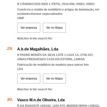
R CÂNDIDO DOS REIS 1 3ºDTO., 3510-056
,
VISEU
,
VISEU
Comércio a retalho de mobiliário e artigos de iluminação, em
estabelecimentos especializados
UNIP
Ver empresa
Ver no Mapa
Matches in the search for:
A.b.de Magalhães, Lda
R PADRE MOISÉS DA SILVA LOTE 1 LOJA 1A, 2750-437
,
UNIAO FREGUESIAS CASCAIS ESTORIL
,
LISBOA
Fabricação de mobiliário de madeira para outros fins
LDA
Ver empresa
Ver no Mapa
Matches in the search for:
Vasco M.n.de Oliveira, Lda
R DA BOAVISTA 160/162, 1200-070
,
MISERICORDIA LISBOA
,