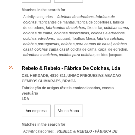
Matches in the search for:
Activity categories: ...
fabricas de edredons,
fabricas de
colchas,
fabricantes de mantas,
fabrica de cobertores,
fabrica
de edredons,
fabricantes de colchas,
têxteis lar,
colchas cama,
colchas de cama,
colchas decorativas,
colchas e edredons,
colchas edredons,
jacquard,
Toalhas Mesa,
fabrica colchas,
colchas portuguesas,
colchas para camas de casal,
colchas
casal,
colchas cama casal,
colcha de cama,
capa,
de edredon,
edredons e colchas,
tecidos para colchas,
tecidos jacquard
...
Rebelo & Rebelo - Fábrica De Colchas, Lda
CSL HERDADE, 4810-811
,
UNIAO FREGUESIAS ABACAO
GEMEOS GUIMARAES
,
BRAGA
Fabricação de artigos têxteis confeccionados, exceto
vestuário
LDA
Ver empresa
Ver no Mapa
Matches in the search for:
Activity categories: ...
REBELO & REBELO - FÁBRICA DE