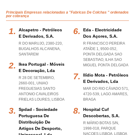
Principais Empresas relacionadas a "Fabricas De Colchas " ordenados
por cobrança
Alcapetro - Petróleos
Eda - Electricidade
E Derivados, S.a.
Dos Açores, S.a.
R DO MARUJO, 2380-220
,
R FRANCISCO PEREIRA
BUGALHOS ALCANENA
,
ATAÍDE 1, 9500-052
,
SANTAREM
PONTA DELGADA SAO
SEBASTIAO
,
ILHA SAO
Ikea Portugal - Móveis
MIGUEL PONTA DELGADA
E Decoração, Lda
Ilídio Mota - Petróleos
R 28 DE SETEMBRO,
E Derivados, Lda
2660-001
,
UNIAO
FREGUESIAS SANTO
MAR DO RIO CÁVADO 571,
ANTONIO CAVALEIROS
4720-539
,
LAGO AMARES
,
FRIELAS LOURES
,
LISBOA
BRAGA
Spdad - Sociedade
Hospital Cuf
Portuguesa De
Descobertas, S.a.
Distribuição De
R MÁRIO BOTAS S/N,
Artigos De Desporto,
1998-018
,
PARQUE
NACOES LISBOA
,
LISBOA
Unipessoal, Lda