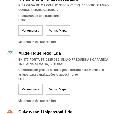
R SARAIVA DE CARVALHO 358C R/C ESQ., 1350-304
,
CAMPO
OURIQUE LISBOA
,
LISBOA
Restaurantes tipo tradicional
UNIP
Ver empresa
Ver no Mapa
Matches in the search for:
M.j.de Figueiredo, Lda
EN 377 PORTA 17, 2825-026
,
UNIAO FREGUESIAS CAPARICA
TRAFARIA ALMADA
,
SETUBAL
Comércio por grosso de ferragens, ferramentas manuais e
artigos para canalizações e aquecimento
LDA
Ver empresa
Ver no Mapa
Matches in the search for:
Cul-de-sac, Unipessoal, Lda