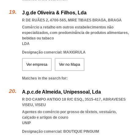
J.g.de Oliveira & Filhos, Lda
R DE RUÃES 2, 4700-565
,
MIRE TIBAES BRAGA
,
BRAGA
Comércio a retalho em outros estabelecimentos não
especializados, com predominância de produtos alimentares,
bebidas ou tabaco
LDA
Designação comercial: MAXIGRULA
Ver empresa
Ver no Mapa
Matches in the search for:
A.p.c.de Almeida, Unipessoal, Lda
R DO CAMPO ANTIGO 18 R/C ESQ., 3515-417
,
ABRAVESES
VISEU
,
VISEU
Agentes do comércio por grosso de têxteis, vestuário,
calçado e artigos de couro
UNIP
Designação comercial: BOUTIQUE PINGUIM