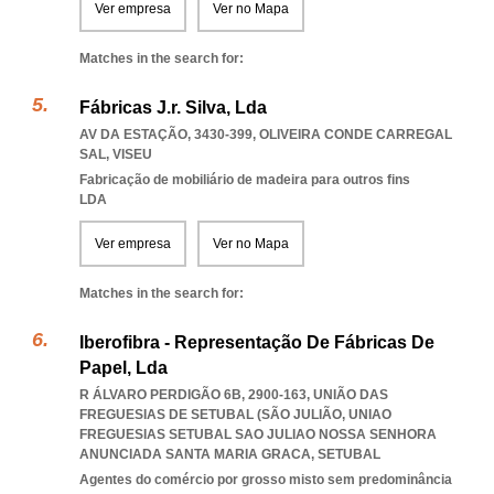
Ver empresa
Ver no Mapa
Matches in the search for:
Fábricas J.r. Silva, Lda
AV DA ESTAÇÃO, 3430-399
,
OLIVEIRA CONDE CARREGAL
SAL
,
VISEU
Fabricação de mobiliário de madeira para outros fins
LDA
Ver empresa
Ver no Mapa
Matches in the search for:
Iberofibra - Representação De Fábricas De
Papel, Lda
R ÁLVARO PERDIGÃO 6B, 2900-163, UNIÃO DAS
FREGUESIAS DE SETUBAL (SÃO JULIÃO
,
UNIAO
FREGUESIAS SETUBAL SAO JULIAO NOSSA SENHORA
ANUNCIADA SANTA MARIA GRACA
,
SETUBAL
Agentes do comércio por grosso misto sem predominância