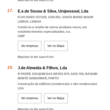
Matches in the search for:
E.e.de Sousa & Silva, Unipessoal, Lda
R DO OURO 157/159, 1100-061
,
SANTA MARIA MAIOR
LISBOA
,
LISBOA
Comércio a retalho de outros produtos novos, em
estabelecimentos especializados, n.e.
UNIP
Ver empresa
Ver no Mapa
Matches in the search for:
J.de Almeida & Filhos, Lda
R PADRE JOAQUIM DAS NEVES 870, 4435-766
,
BAGUIM
MONTE GONDOMAR
,
PORTO
Construção de edifícios (residenciais e não residenciais)
LDA
Ver empresa
Ver no Mapa
Matches in the search for: