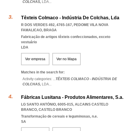
COLCHAS,
LDA
...
Têxteis Colmaco - Indústria De Colchas, Lda
R DOS VERDES 492, 4765-167
,
PEDOME VILA NOVA
FAMALICAO
,
BRAGA
Fabricação de artigos têxteis confeccionados, exceto
vestuário
LDA
Ver empresa
Ver no Mapa
Matches in the search for:
Activity categories: ...
TÊXTEIS COLMACO - INDÚSTRIA DE
COLCHAS,
LDA
...
Fábricas Lusitana - Produtos Alimentares, S.a.
LG SANTO ANTÓNIO, 6005-015
,
ALCAINS CASTELO
BRANCO
,
CASTELO BRANCO
Transformação de cereais e leguminosas, n.e.
SA