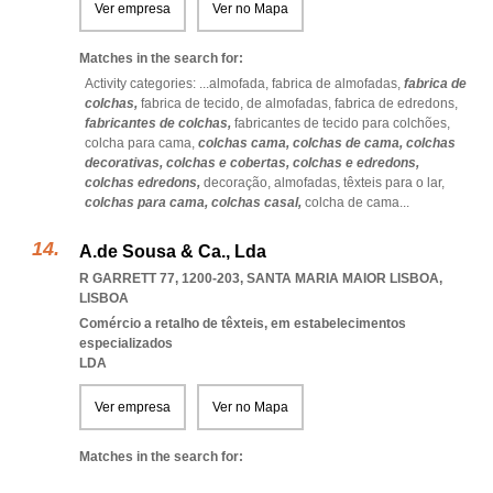
Ver empresa
Ver no Mapa
Matches in the search for:
Activity categories: ...
almofada,
fabrica de almofadas,
fabrica de
colchas,
fabrica de tecido,
de almofadas,
fabrica de edredons,
fabricantes de colchas,
fabricantes de tecido para colchões,
colcha para cama,
colchas cama,
colchas de cama,
colchas
decorativas,
colchas e cobertas,
colchas e edredons,
colchas edredons,
decoração,
almofadas,
têxteis para o lar,
colchas para cama,
colchas casal,
colcha de cama
...
A.de Sousa & Ca., Lda
R GARRETT 77, 1200-203
,
SANTA MARIA MAIOR LISBOA
,
LISBOA
Comércio a retalho de têxteis, em estabelecimentos
especializados
LDA
Ver empresa
Ver no Mapa
Matches in the search for: