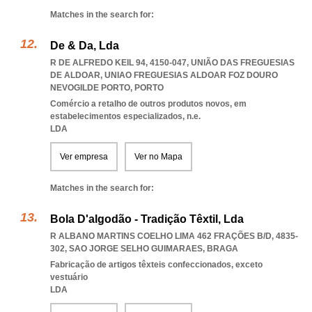
Matches in the search for:
De & Da, Lda
R DE ALFREDO KEIL 94, 4150-047, UNIÃO DAS FREGUESIAS
DE ALDOAR
,
UNIAO FREGUESIAS ALDOAR FOZ DOURO
NEVOGILDE PORTO
,
PORTO
Comércio a retalho de outros produtos novos, em
estabelecimentos especializados, n.e.
LDA
Ver empresa
Ver no Mapa
Matches in the search for:
Bola D'algodão - Tradição Têxtil, Lda
R ALBANO MARTINS COELHO LIMA 462 FRAÇÕES B/D, 4835-
302
,
SAO JORGE SELHO GUIMARAES
,
BRAGA
Fabricação de artigos têxteis confeccionados, exceto
vestuário
LDA