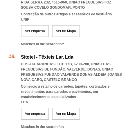
R DA SERRA 232, 4515-060
,
UNIAO FREGUESIAS FOZ
SOUSA COVELO GONDOMAR
,
PORTO
Confecção de outros artigos e acessórios de vestuário
UNIP
Ver empresa
Ver no Mapa
Matches in the search for:
Sitotel - Têxteis Lar, Lda
DOS JACARANDÁS LOTE 17B, 6230-280, UNIÃO DAS
FREGUESIAS DE FUNDÃO, VALVERDE, DONAS
,
UNIAO
FREGUESIAS FUNDAO VALVERDE DONAS ALDEIA JOANES
NOVA CABO
,
CASTELO BRANCO
Comércio a retalho de carpetes, tapetes, cortinados e
revestimentos para paredes e pavimentos, em
estabelecimentos especializados
LDA
Ver empresa
Ver no Mapa
Matches in the search for: