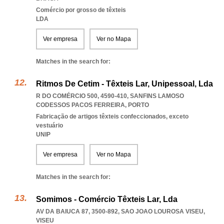
Comércio por grosso de têxteis
LDA
Ver empresa
Ver no Mapa
Matches in the search for:
Ritmos De Cetim - Têxteis Lar, Unipessoal, Lda
R DO COMÉRCIO 500, 4590-410
,
SANFINS LAMOSO
CODESSOS PACOS FERREIRA
,
PORTO
Fabricação de artigos têxteis confeccionados, exceto
vestuário
UNIP
Ver empresa
Ver no Mapa
Matches in the search for:
Somimos - Comércio Têxteis Lar, Lda
AV DA BAIUCA 87, 3500-892
,
SAO JOAO LOUROSA VISEU
,
VISEU