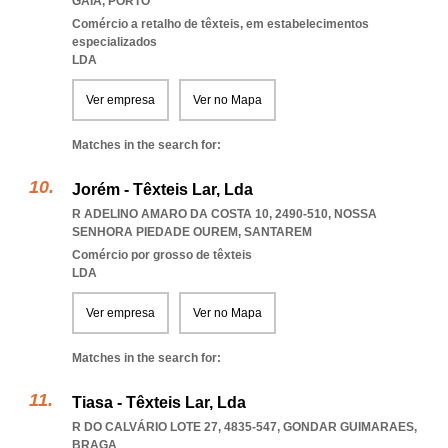
GAIA
,
PORTO
Comércio a retalho de têxteis, em estabelecimentos
especializados
LDA
Ver empresa
Ver no Mapa
Matches in the search for:
Jorém - Têxteis Lar, Lda
R ADELINO AMARO DA COSTA 10, 2490-510
,
NOSSA
SENHORA PIEDADE OUREM
,
SANTAREM
Comércio por grosso de têxteis
LDA
Ver empresa
Ver no Mapa
Matches in the search for:
Tiasa - Têxteis Lar, Lda
R DO CALVÁRIO LOTE 27, 4835-547
,
GONDAR GUIMARAES
,
BRAGA