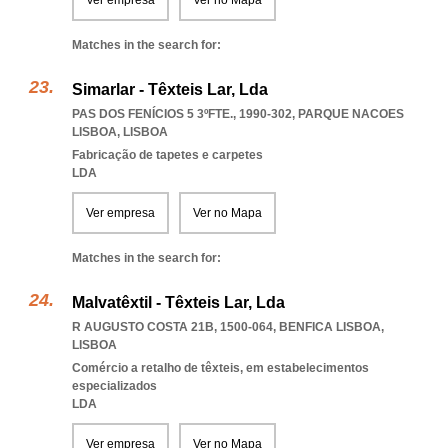
Ver empresa
Ver no Mapa
Matches in the search for:
Simarlar - Têxteis Lar, Lda
PAS DOS FENÍCIOS 5 3ºFTE., 1990-302
,
PARQUE NACOES
LISBOA
,
LISBOA
Fabricação de tapetes e carpetes
LDA
Ver empresa
Ver no Mapa
Matches in the search for:
Malvatêxtil - Têxteis Lar, Lda
R AUGUSTO COSTA 21B, 1500-064
,
BENFICA LISBOA
,
LISBOA
Comércio a retalho de têxteis, em estabelecimentos
especializados
LDA
Ver empresa
Ver no Mapa