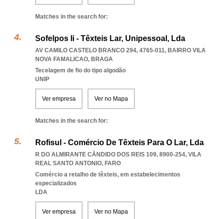
Matches in the search for:
Sofelpos Ii - Têxteis Lar, Unipessoal, Lda
AV CAMILO CASTELO BRANCO 294, 4765-011
,
BAIRRO VILA
NOVA FAMALICAO
,
BRAGA
Tecelagem de fio do tipo algodão
UNIP
Ver empresa
Ver no Mapa
Matches in the search for:
Rofisul - Comércio De Têxteis Para O Lar, Lda
R DO ALMIRANTE CÂNDIDO DOS REIS 109, 8900-254
,
VILA
REAL SANTO ANTONIO
,
FARO
Comércio a retalho de têxteis, em estabelecimentos
especializados
LDA
Ver empresa
Ver no Mapa