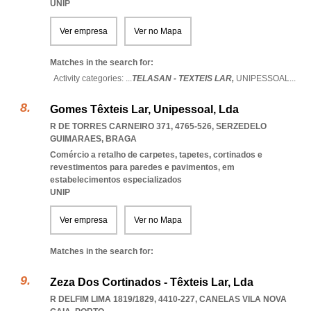
UNIP
Ver empresa
Ver no Mapa
Matches in the search for:
Activity categories: ...
TELASAN - TEXTEIS LAR,
UNIPESSOAL
...
Gomes Têxteis Lar, Unipessoal, Lda
R DE TORRES CARNEIRO 371, 4765-526
,
SERZEDELO
GUIMARAES
,
BRAGA
Comércio a retalho de carpetes, tapetes, cortinados e
revestimentos para paredes e pavimentos, em
estabelecimentos especializados
UNIP
Ver empresa
Ver no Mapa
Matches in the search for:
Zeza Dos Cortinados - Têxteis Lar, Lda
R DELFIM LIMA 1819/1829, 4410-227
,
CANELAS VILA NOVA