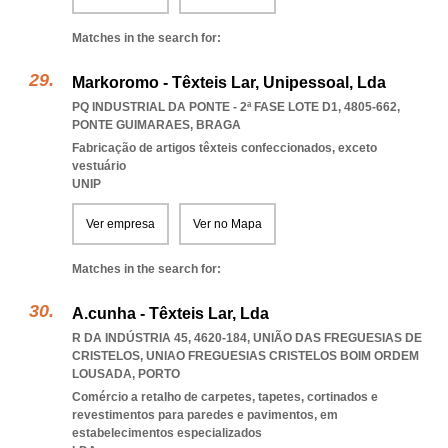
Matches in the search for:
Markoromo - Têxteis Lar, Unipessoal, Lda
PQ INDUSTRIAL DA PONTE - 2ª FASE LOTE D1, 4805-662
,
PONTE GUIMARAES
,
BRAGA
Fabricação de artigos têxteis confeccionados, exceto
vestuário
UNIP
Ver empresa
Ver no Mapa
Matches in the search for:
A.cunha - Têxteis Lar, Lda
R DA INDÚSTRIA 45, 4620-184, UNIÃO DAS FREGUESIAS DE
CRISTELOS
,
UNIAO FREGUESIAS CRISTELOS BOIM ORDEM
LOUSADA
,
PORTO
Comércio a retalho de carpetes, tapetes, cortinados e
revestimentos para paredes e pavimentos, em
estabelecimentos especializados