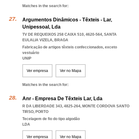
Matches in the search for:
Argumentos Dinâmicos - Têxteis - Lar,
Unipessoal, Lda
TV DE REQUEIXOS 258 CAIXA 510, 4620-564
,
SANTA
EULALIA VIZELA
,
BRAGA
Fabricação de artigos têxteis confeccionados, exceto
vestuário
UNIP
Ver empresa
Ver no Mapa
Matches in the search for:
Anr - Empresa De Têxteis Lar, Lda
R DA LIBERDADE 343, 4825-264
,
MONTE CORDOVA SANTO
TIRSO
,
PORTO
Tecelagem de fio do tipo algodão
LDA
Ver empresa
Ver no Mapa