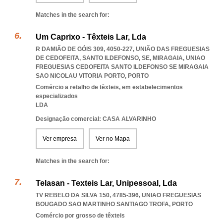
Matches in the search for:
Um Caprixo - Têxteis Lar, Lda
R DAMIÃO DE GÓIS 309, 4050-227, UNIÃO DAS FREGUESIAS
DE CEDOFEITA, SANTO ILDEFONSO, SE, MIRAGAIA
,
UNIAO
FREGUESIAS CEDOFEITA SANTO ILDEFONSO SE MIRAGAIA
SAO NICOLAU VITORIA PORTO
,
PORTO
Comércio a retalho de têxteis, em estabelecimentos
especializados
LDA
Designação comercial: CASA ALVARINHO
Ver empresa
Ver no Mapa
Matches in the search for:
Telasan - Texteis Lar, Unipessoal, Lda
TV REBELO DA SILVA 150, 4785-396
,
UNIAO FREGUESIAS
BOUGADO SAO MARTINHO SANTIAGO TROFA
,
PORTO
Comércio por grosso de têxteis