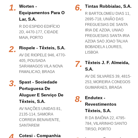
Worten -
Tintas Robbialac, S.a.
Equipamentos Para O
R BARTOLOMEU DIAS 11,
Lar, S.a.
2695-718, UNIÃO DAS
FREGUESIAS DE SANTA
R DO ESPIDO EDIFÍCIO
IRIA DE AZOIA
,
UNIAO
2D, 4470-177
,
CIDADE
FREGUESIAS SANTA IRIA
MAIA
,
PORTO
AZOIA SAO JOAO TALHA
BOBADELA LOURES
,
Riopele - Têxteis, S.a.
LISBOA
AV DE RIOPELE 946, 4770-
405
,
POUSADA
Têxteis J. F. Almeida,
SARAMAGOS VILA NOVA
S.a.
FAMALICAO
,
BRAGA
AV DE SILVARES 39, 4815-
Spast - Sociedade
253
,
MOREIRA CONEGOS
GUIMARAES
,
BRAGA
Portuguesa De
Aluguer E Serviço De
Endutex -
Têxteis, S.a.
Revestimentos
AV NAÇÕES UNIDAS 81,
Têxteis, S.a.
2135-114
,
SAMORA
R DA BAIÔNA 22, 4795-
CORREIA BENAVENTE
,
784
,
VILARINHO SANTO
SANTAREM
TIRSO
,
PORTO
Cotesi - Companhia