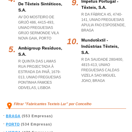
Impetus Portugal -
De Têxteis Sintéticos,
Têxteis, S.a.
S.a.
R DA FÁBRICA 45, 4740-
AV DO MOSTEIRO DE
141
,
UNIAO FREGUESIAS
GRIJÓ 486, 4415-493
,
APULIA FAO ESPOSENDE
,
UNIAO FREGUESIAS
BRAGA
GRIJO SERMONDE VILA
NOVA GAIA
,
PORTO
Mundotêxtil -
Indústrias Têxteis,
Ambigroup Resíduos,
S.a.
S.a.
R DA SAUDADE 280/400,
R QUINTA DAS LAMAS
4815-413
,
UNIAO
RUA PROJECTADA À
FREGUESIAS CALDAS
ESTRADA DA PAIÃ, 1679-
VIZELA SAO MIGUEL
013
,
UNIAO FREGUESIAS
JOAO
,
BRAGA
PONTINHA FAMOES
ODIVELAS
,
LISBOA
Filtrar "Fabricantes Texteis Lar" por Concelho
BRAGA
(553 Empresas)
PORTO
(534 Empresas)