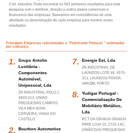
Civil, Industria. Pode encontrar os 562 primeiros resultados para esta
pesquisa com o telefone, direção e outros dados comerciais e
financeiros das empresas. Baseamos em coincidências de uma
atividade ou denominação de cada empresa para mostrar esses
resultados.
Principais Empresas relacionadas a "Fabricante Pinturas " ordenados
por cobrança
Grupo Antolin
Energie Est, Lda
Lusitânia -
ZN INDUSTRIAL DE
Componentes
LAÚNDOS LOTE 48, 4570-
311
,
LAUNDOS POVOA
Automóvel,
VARZIM
,
PORTO
Unipessoal, Lda
ZN INDUSTRIAL POLO 2,
Yudigar Portugal -
4920-013
,
UNIAO
Comercialização De
FREGUESIAS CAMPOS
Mobiliário Metálico,
VILA MEA NOVA
Lda
CERVEIRA
,
VIANA DO
CASTELO
RCT DA GRANJA GRANJA
PARK LOJA 10, 2710-142,
Bourbon Automotive
UNIÃO DAS FREGUESIAS