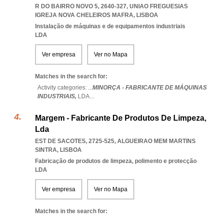
R DO BAIRRO NOVO 5, 2640-327
,
UNIAO FREGUESIAS
IGREJA NOVA CHELEIROS MAFRA
,
LISBOA
Instalação de máquinas e de equipamentos industriais
LDA
Ver empresa
Ver no Mapa
Matches in the search for:
Activity categories: ...
MINORÇA - FABRICANTE DE MÁQUINAS
INDUSTRIAIS,
LDA
...
Margem - Fabricante De Produtos De Limpeza,
Lda
EST DE SACOTES, 2725-525
,
ALGUEIRAO MEM MARTINS
SINTRA
,
LISBOA
Fabricação de produtos de limpeza, polimento e protecção
LDA
Ver empresa
Ver no Mapa
Matches in the search for: