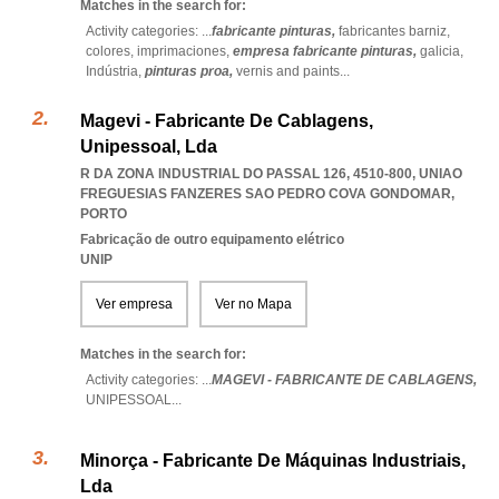
Matches in the search for:
Activity categories: ...
fabricante pinturas,
fabricantes barniz,
colores,
imprimaciones,
empresa fabricante pinturas,
galicia,
Indústria,
pinturas proa,
vernis and paints
...
Magevi - Fabricante De Cablagens,
Unipessoal, Lda
R DA ZONA INDUSTRIAL DO PASSAL 126, 4510-800
,
UNIAO
FREGUESIAS FANZERES SAO PEDRO COVA GONDOMAR
,
PORTO
Fabricação de outro equipamento elétrico
UNIP
Ver empresa
Ver no Mapa
Matches in the search for:
Activity categories: ...
MAGEVI - FABRICANTE DE CABLAGENS,
UNIPESSOAL
...
Minorça - Fabricante De Máquinas Industriais,
Lda