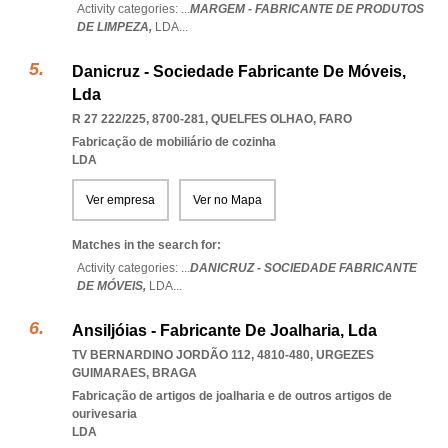
Activity categories: ...
MARGEM - FABRICANTE DE PRODUTOS
DE LIMPEZA,
LDA
...
Danicruz - Sociedade Fabricante De Móveis,
Lda
R 27 222/225, 8700-281
,
QUELFES OLHAO
,
FARO
Fabricação de mobiliário de cozinha
LDA
Ver empresa
Ver no Mapa
Matches in the search for:
Activity categories: ...
DANICRUZ - SOCIEDADE FABRICANTE
DE MÓVEIS,
LDA
...
Ansiljóias - Fabricante De Joalharia, Lda
TV BERNARDINO JORDÃO 112, 4810-480
,
URGEZES
GUIMARAES
,
BRAGA
Fabricação de artigos de joalharia e de outros artigos de
ourivesaria
LDA