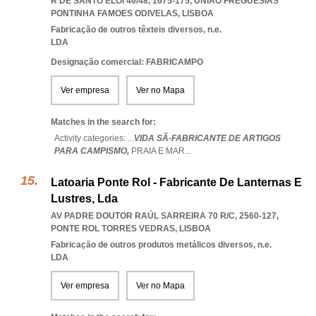
R DE SANTO ELOI 46/48, 1675-175
,
UNIAO FREGUESIAS
PONTINHA FAMOES ODIVELAS
,
LISBOA
Fabricação de outros têxteis diversos, n.e.
LDA
Designação comercial: FABRICAMPO
Ver empresa
Ver no Mapa
Matches in the search for:
Activity categories: ...
VIDA SÃ-FABRICANTE DE ARTIGOS
PARA CAMPISMO,
PRAIA E MAR
...
Latoaria Ponte Rol - Fabricante De Lanternas E
Lustres, Lda
AV PADRE DOUTOR RAÚL SARREIRA 70 R/C, 2560-127
,
PONTE ROL TORRES VEDRAS
,
LISBOA
Fabricação de outros produtos metálicos diversos, n.e.
LDA
Ver empresa
Ver no Mapa