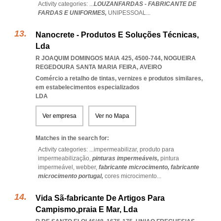
Activity categories: ...
LOUZANFARDAS - FABRICANTE DE
FARDAS E UNIFORMES,
UNIPESSOAL
...
Nanocrete - Produtos E Soluções Técnicas,
Lda
R JOAQUIM DOMINGOS MAIA 425, 4500-744
,
NOGUEIRA
REGEDOURA SANTA MARIA FEIRA
,
AVEIRO
Comércio a retalho de tintas, vernizes e produtos similares,
em estabelecimentos especializados
LDA
Ver empresa
Ver no Mapa
Matches in the search for:
Activity categories: ...
impermeabilizar,
produto para
impermeabilização,
pinturas impermeáveis,
pintura
impermeável,
webber,
fabricante microcimento,
fabricante
microcimento portugal,
cores microcimento
...
Vida Sã-fabricante De Artigos Para
Campismo,praia E Mar, Lda