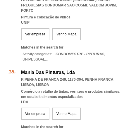
FREGUESIAS DE GONDOMAR (SÃO COSME)
,
UNIAO
FREGUESIAS GONDOMAR SAO COSME VALBOM JOVIM
,
PORTO
Pintura e colocação de vidros
UNIP
Ver empresa
Ver no Mapa
Matches in the search for:
Activity categories: ...
GONDOMESTRE - PINTURAS,
UNIPESSOAL
...
Mania Das Pinturas, Lda
R PENHA DE FRANÇA 249, 1170-304
,
PENHA FRANCA
LISBOA
,
LISBOA
Comércio a retalho de tintas, vernizes e produtos similares,
em estabelecimentos especializados
LDA
Ver empresa
Ver no Mapa
Matches in the search for: