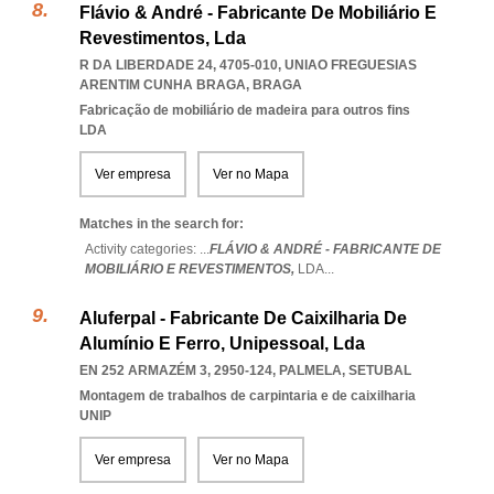
Flávio & André - Fabricante De Mobiliário E
Revestimentos, Lda
R DA LIBERDADE 24, 4705-010
,
UNIAO FREGUESIAS
ARENTIM CUNHA BRAGA
,
BRAGA
Fabricação de mobiliário de madeira para outros fins
LDA
Ver empresa
Ver no Mapa
Matches in the search for:
Activity categories: ...
FLÁVIO & ANDRÉ - FABRICANTE DE
MOBILIÁRIO E REVESTIMENTOS,
LDA
...
Aluferpal - Fabricante De Caixilharia De
Alumínio E Ferro, Unipessoal, Lda
EN 252 ARMAZÉM 3, 2950-124
,
PALMELA
,
SETUBAL
Montagem de trabalhos de carpintaria e de caixilharia
UNIP
Ver empresa
Ver no Mapa