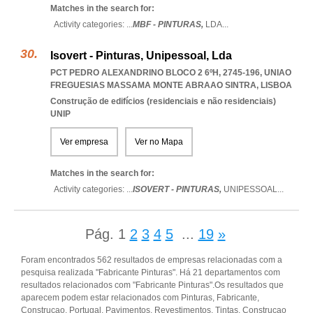
Matches in the search for:
Activity categories: ...
MBF - PINTURAS,
LDA
...
Isovert - Pinturas, Unipessoal, Lda
PCT PEDRO ALEXANDRINO BLOCO 2 6ºH, 2745-196
,
UNIAO
FREGUESIAS MASSAMA MONTE ABRAAO SINTRA
,
LISBOA
Construção de edifícios (residenciais e não residenciais)
UNIP
Ver empresa
Ver no Mapa
Matches in the search for:
Activity categories: ...
ISOVERT - PINTURAS,
UNIPESSOAL
...
Pág.
1
2
3
4
5
...
19
»
Foram encontrados 562 resultados de empresas relacionadas com a
pesquisa realizada "Fabricante Pinturas". Há 21 departamentos com
resultados relacionados com "Fabricante Pinturas".Os resultados que
aparecem podem estar relacionados com Pinturas, Fabricante,
Construcao, Portugal, Pavimentos, Revestimentos, Tintas, Construcao