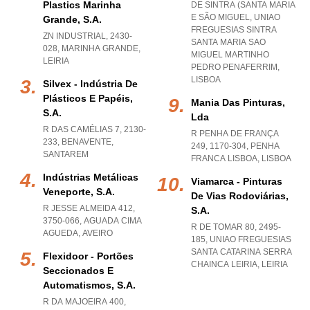
Plastics Marinha
DE SINTRA (SANTA MARIA
E SÃO MIGUEL
,
UNIAO
Grande, S.a.
FREGUESIAS SINTRA
ZN INDUSTRIAL, 2430-
SANTA MARIA SAO
028
,
MARINHA GRANDE
,
MIGUEL MARTINHO
LEIRIA
PEDRO PENAFERRIM
,
LISBOA
Silvex - Indústria De
Plásticos E Papéis,
Mania Das Pinturas,
S.a.
Lda
R DAS CAMÉLIAS 7, 2130-
R PENHA DE FRANÇA
233
,
BENAVENTE
,
249, 1170-304
,
PENHA
SANTAREM
FRANCA LISBOA
,
LISBOA
Indústrias Metálicas
Viamarca - Pinturas
Veneporte, S.a.
De Vias Rodoviárias,
R JESSE ALMEIDA 412,
S.a.
3750-066
,
AGUADA CIMA
R DE TOMAR 80, 2495-
AGUEDA
,
AVEIRO
185
,
UNIAO FREGUESIAS
SANTA CATARINA SERRA
Flexidoor - Portões
CHAINCA LEIRIA
,
LEIRIA
Seccionados E
Automatismos, S.a.
R DA MAJOEIRA 400,