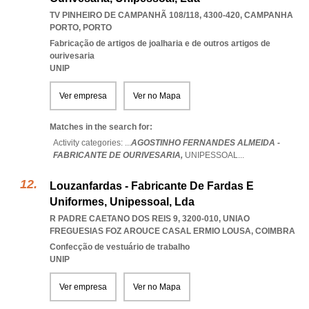
TV PINHEIRO DE CAMPANHÃ 108/118, 4300-420
,
CAMPANHA
PORTO
,
PORTO
Fabricação de artigos de joalharia e de outros artigos de
ourivesaria
UNIP
Ver empresa
Ver no Mapa
Matches in the search for:
Activity categories: ...
AGOSTINHO FERNANDES ALMEIDA -
FABRICANTE DE OURIVESARIA,
UNIPESSOAL
...
Louzanfardas - Fabricante De Fardas E
Uniformes, Unipessoal, Lda
R PADRE CAETANO DOS REIS 9, 3200-010
,
UNIAO
FREGUESIAS FOZ AROUCE CASAL ERMIO LOUSA
,
COIMBRA
Confecção de vestuário de trabalho
UNIP
Ver empresa
Ver no Mapa