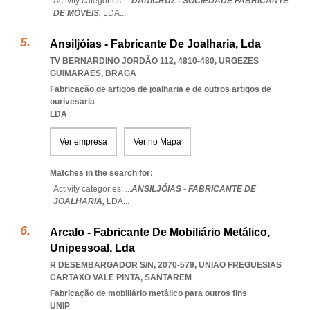
Activity categories: ...
DANICRUZ - SOCIEDADE FABRICANTE
DE MÓVEIS,
LDA
...
Ansiljóias - Fabricante De Joalharia, Lda
TV BERNARDINO JORDÃO 112, 4810-480
,
URGEZES
GUIMARAES
,
BRAGA
Fabricação de artigos de joalharia e de outros artigos de
ourivesaria
LDA
Ver empresa
Ver no Mapa
Matches in the search for:
Activity categories: ...
ANSILJÓIAS - FABRICANTE DE
JOALHARIA,
LDA
...
Arcalo - Fabricante De Mobiliário Metálico,
Unipessoal, Lda
R DESEMBARGADOR S/N, 2070-579
,
UNIAO FREGUESIAS
CARTAXO VALE PINTA
,
SANTAREM
Fabricação de mobiliário metálico para outros fins
UNIP