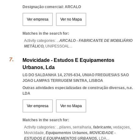
Designação comercial: ARCALO
Ver empresa
Ver no Mapa
Matches in the search for:
Activity categories: ...
ARCALO - FABRICANTE DE MOBILIÁRIO
METÁLICO,
UNIPESSOAL
...
Movicidade - Estudos E Equipamentos
Urbanos, Lda
LG DO SALDANHA 14, 2705-634
,
UNIAO FREGUESIAS SAO
JOAO LAMPAS TERRUGEM SINTRA
,
LISBOA
Outras atividades especializadas de construção diversas, n.e.
LDA
Ver empresa
Ver no Mapa
Matches in the search for:
Activity categories: ...
pilares,
serralharia,
fabricante,
vedaçoes,
Movicidade,
Equipamentos Urbanos,
MOVICIDADE -
ESTUDOS E EQUIPAMENTOS URBANOS,
LDA
...