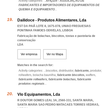
Activity categories: ...
AFIQ.ER - ASSOCIAÇÃO DE
FABRICANTES E IMPORTADORES DE EQUIPAMENTOS DE
QUEIMA E EQUIPAMENTO
...
Dailidoce - Produtos Alimentares, Lda
EST DA PAIÃ LOTE 8, 1675-078
,
UNIAO FREGUESIAS
PONTINHA FAMOES ODIVELAS
,
LISBOA
Fabricação de bolachas, biscoitos, tostas e pastelaria de
conservação
LDA
Ver empresa
Ver no Mapa
Matches in the search for:
Activity categories: ...
biscoitos,
distribuidor,
fabricante,
produtor,
rollwafers,
bolacha baunilha,
fabricante biscoitos,
waffers,
fabricante rollwafers,
fabricante bolachas,
fabricante
produtos regionais
...
Vlo Equipamentos, Lda
R DOUTOR GOMES LEAL 3A, 2560-331, SANTA MARIA
,
SANTA MARIA SAO PEDRO MATACAES TORRES VEDRAS
,