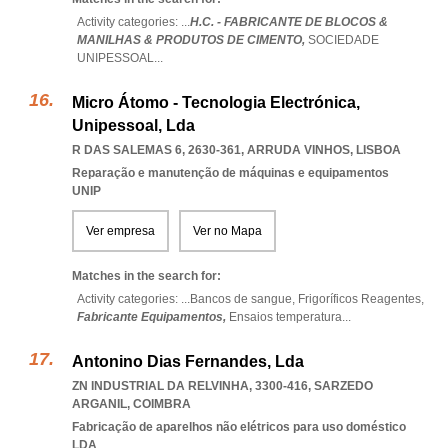
Activity categories: ...
H.C. - FABRICANTE DE BLOCOS &
MANILHAS & PRODUTOS DE CIMENTO,
SOCIEDADE
UNIPESSOAL
...
Micro Átomo - Tecnologia Electrónica,
Unipessoal, Lda
R DAS SALEMAS 6, 2630-361
,
ARRUDA VINHOS
,
LISBOA
Reparação e manutenção de máquinas e equipamentos
UNIP
Ver empresa
Ver no Mapa
Matches in the search for:
Activity categories: ...
Bancos de sangue,
Frigoríficos Reagentes,
Fabricante Equipamentos,
Ensaios temperatura
...
Antonino Dias Fernandes, Lda
ZN INDUSTRIAL DA RELVINHA, 3300-416
,
SARZEDO
ARGANIL
,
COIMBRA
Fabricação de aparelhos não elétricos para uso doméstico
LDA