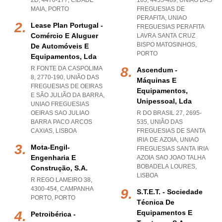
2D, 4470-177
,
CIDADE
165, 4455-489, UNIÃO DAS
MAIA
,
PORTO
FREGUESIAS DE
PERAFITA
,
UNIAO
Lease Plan Portugal -
FREGUESIAS PERAFITA
Comércio E Aluguer
LAVRA SANTA CRUZ
BISPO MATOSINHOS
,
De Automóveis E
PORTO
Equipamentos, Lda
R FONTE DA CASPOLIMA
Ascendum -
8, 2770-190, UNIÃO DAS
Máquinas E
FREGUESIAS DE OEIRAS
Equipamentos,
E SÃO JULIÃO DA BARRA
,
Unipessoal, Lda
UNIAO FREGUESIAS
OEIRAS SAO JULIAO
R DO BRASIL 27, 2695-
BARRA PACO ARCOS
535, UNIÃO DAS
CAXIAS
,
LISBOA
FREGUESIAS DE SANTA
IRIA DE AZOIA
,
UNIAO
Mota-Engil-
FREGUESIAS SANTA IRIA
Engenharia E
AZOIA SAO JOAO TALHA
BOBADELA LOURES
,
Construção, S.a.
LISBOA
R REGO LAMEIRO 38,
4300-454
,
CAMPANHA
S.t.e.t. - Sociedade
PORTO
,
PORTO
Técnica De
Equipamentos E
Petroibérica -