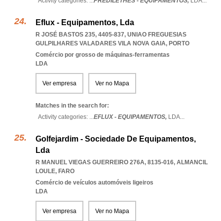
Activity categories: ...
PREDILETHES - EQUIPAMENTOS,
LDA
...
Eflux - Equipamentos, Lda
R JOSÉ BASTOS 235, 4405-837
,
UNIAO FREGUESIAS
GULPILHARES VALADARES VILA NOVA GAIA
,
PORTO
Comércio por grosso de máquinas-ferramentas
LDA
Ver empresa
Ver no Mapa
Matches in the search for:
Activity categories: ...
EFLUX - EQUIPAMENTOS,
LDA
...
Golfejardim - Sociedade De Equipamentos,
Lda
R MANUEL VIEGAS GUERREIRO 276A, 8135-016
,
ALMANCIL
LOULE
,
FARO
Comércio de veículos automóveis ligeiros
LDA
Ver empresa
Ver no Mapa