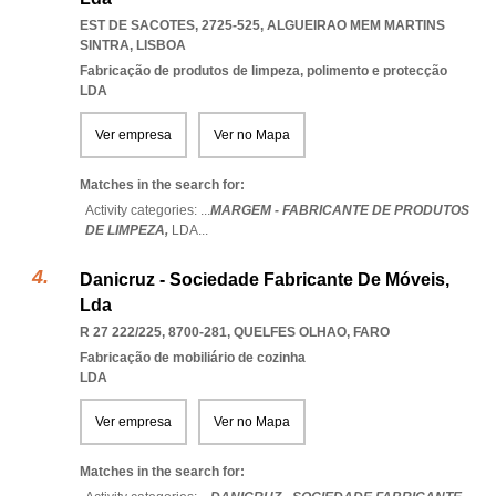
EST DE SACOTES, 2725-525
,
ALGUEIRAO MEM MARTINS
SINTRA
,
LISBOA
Fabricação de produtos de limpeza, polimento e protecção
LDA
Ver empresa
Ver no Mapa
Matches in the search for:
Activity categories: ...
MARGEM - FABRICANTE DE PRODUTOS
DE LIMPEZA,
LDA
...
Danicruz - Sociedade Fabricante De Móveis,
Lda
R 27 222/225, 8700-281
,
QUELFES OLHAO
,
FARO
Fabricação de mobiliário de cozinha
LDA
Ver empresa
Ver no Mapa
Matches in the search for: