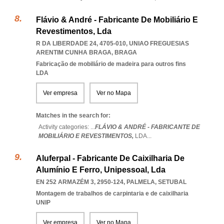
Flávio & André - Fabricante De Mobiliário E
Revestimentos, Lda
R DA LIBERDADE 24, 4705-010
,
UNIAO FREGUESIAS
ARENTIM CUNHA BRAGA
,
BRAGA
Fabricação de mobiliário de madeira para outros fins
LDA
Ver empresa
Ver no Mapa
Matches in the search for:
Activity categories: ...
FLÁVIO & ANDRÉ - FABRICANTE DE
MOBILIÁRIO E REVESTIMENTOS,
LDA
...
Aluferpal - Fabricante De Caixilharia De
Alumínio E Ferro, Unipessoal, Lda
EN 252 ARMAZÉM 3, 2950-124
,
PALMELA
,
SETUBAL
Montagem de trabalhos de carpintaria e de caixilharia
UNIP
Ver empresa
Ver no Mapa