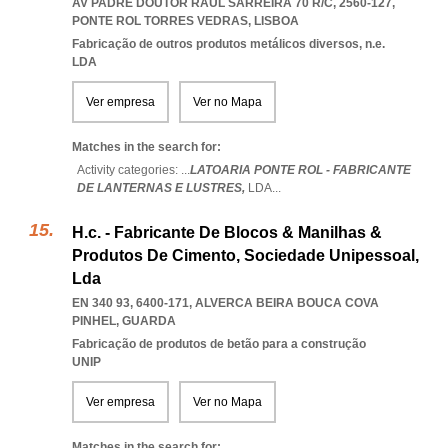
AV PADRE DOUTOR RAÚL SARREIRA 70 R/C, 2560-127
,
PONTE ROL TORRES VEDRAS
,
LISBOA
Fabricação de outros produtos metálicos diversos, n.e.
LDA
Ver empresa
Ver no Mapa
Matches in the search for:
Activity categories: ...
LATOARIA PONTE ROL - FABRICANTE
DE LANTERNAS E LUSTRES,
LDA
...
H.c. - Fabricante De Blocos & Manilhas &
Produtos De Cimento, Sociedade Unipessoal,
Lda
EN 340 93, 6400-171
,
ALVERCA BEIRA BOUCA COVA
PINHEL
,
GUARDA
Fabricação de produtos de betão para a construção
UNIP
Ver empresa
Ver no Mapa
Matches in the search for: