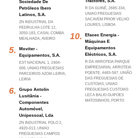
Tractores, S.a.
Sociedade De
Petróleos Ibero
R DA GUINÉ, 2685-334
,
UNIAO FREGUESIAS
Latinos, S.a.
SACAVEM PRIOR VELHO
ZN INDUSTRIAL DA
LOURES
,
LISBOA
PEDRULHA LOTE 12,
3050-183
,
CASAL COMBA
Efacec Energia -
MEALHADA
,
AVEIRO
Máquinas E
Equipamentos
Moviter -
Eléctricos, S.a.
Equipamentos, S.a.
R DA ARROTEIA PARQUE
EST NACIONAL 1, 2404-
EMPRESARIAL ARROTEIA
006
,
UNIAO FREGUESIAS
POENTE, 4465-587, UNIÃO
PARCEIROS AZOIA LEIRIA
,
DAS FREGUESIAS DE
LEIRIA
CUSTOIAS
,
UNIAO
Grupo Antolin
FREGUESIAS CUSTOIAS
LECA BALIO GUIFOES
Lusitânia -
MATOSINHOS
,
PORTO
Componentes
Automóvel,
Unipessoal, Lda
ZN INDUSTRIAL POLO 2,
4920-013
,
UNIAO
FREGUESIAS CAMPOS