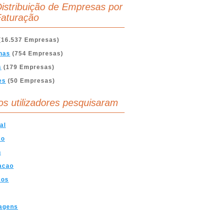
istribuição de Empresas por
aturação
(16.537 Empresas)
nas
(754 Empresas)
s
(179 Empresas)
es
(50 Empresas)
os utilizadores pesquisaram
al
co
n
acao
cos
agens