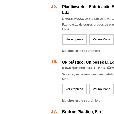
Plasticworld - Fabricação 
Lda
R VALE PASSÔ 245, 3730-288
,
MAC
Fabricação de outros artigos de plás
UNIP
Ver empresa
Ver no Mapa
Matches in the search for:
Ok.plástico, Unipessoal, L
R PARQUE INDUSTRIAL DE RUÃES 
Valorização de resíduos não metáli
UNIP
Ver empresa
Ver no Mapa
Matches in the search for:
Bodum Plástico, S.a.