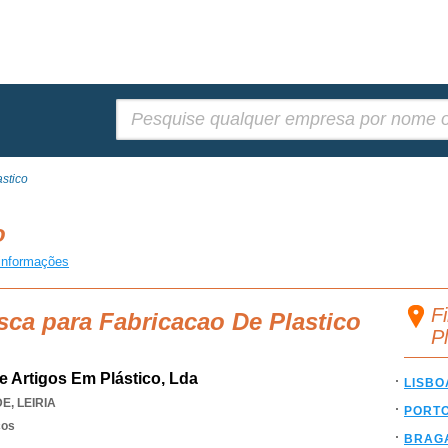
Pesquisar:
stico
co
informações
F
sca para Fabricacao De Plastico
P
De Artigos Em Plástico, Lda
LISBO
DE
,
LEIRIA
PORT
cos
BRAG