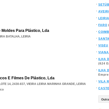
SETÚ
AVEIR
LEIRI
FARO
e Moldes Para Plástico, Lda
COIM
IRA BATALHA
,
LEIRIA
SANT
VISEU
VIANA
ILHA 
(624 
ILHA 
Empre
acos E Filmes De Plástico, Lda
VILA 
LOTE 14, 2430-837
,
VIEIRA LEIRIA MARINHA GRANDE
,
LEIRIA
CAST
ico