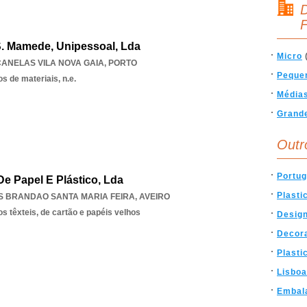
D
F
S. Mamede, Unipessoal, Lda
Micro
CANELAS VILA NOVA GAIA
,
PORTO
Peque
s de materiais, n.e.
Média
Grand
Outr
Portug
De Papel E Plástico, Lda
Plasti
S BRANDAO SANTA MARIA FEIRA
,
AVEIRO
s têxteis, de cartão e papéis velhos
Desig
Decor
Plasti
Lisboa
Embal