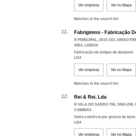
Ver empresa
Ver no Mapa
Matches in the search for:
Fabrigimno - Fabricação D
R PRINCIPAL, 2615-153
,
UNIAO FR
XIRA
,
LISBOA
Fabricação de artigos de desporto
LDA
Ver empresa
Ver no Mapa
Matches in the search for:
Rei & Rei, Lda
R VALA DO SARDO 796, 3060-298
,
COIMBRA
Outro comércio por grosso de bens
LDA
Ver empresa
Ver no Mapa