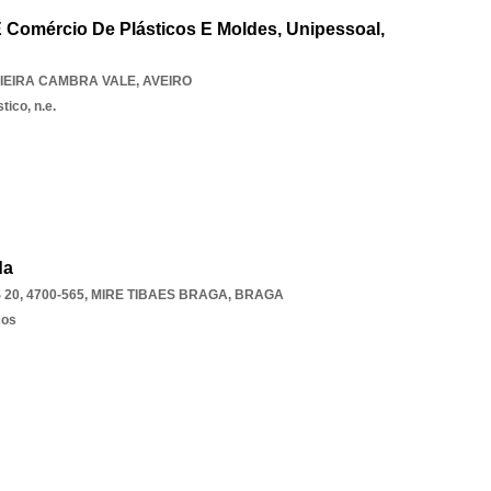
E Comércio De Plásticos E Moldes, Unipessoal,
IEIRA CAMBRA VALE
,
AVEIRO
tico, n.e.
da
20, 4700-565
,
MIRE TIBAES BRAGA
,
BRAGA
cos