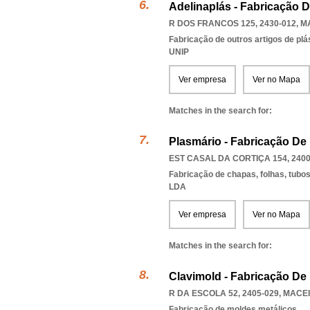
Adelinaplás - Fabricação D
R DOS FRANCOS 125, 2430-012
,
M
Fabricação de outros artigos de plás
UNIP
Ver empresa
Ver no Mapa
Matches in the search for:
Plasmário - Fabricação De 
EST CASAL DA CORTIÇA 154, 2400
Fabricação de chapas, folhas, tubos 
LDA
Ver empresa
Ver no Mapa
Matches in the search for:
Clavimold - Fabricação De 
R DA ESCOLA 52, 2405-029
,
MACEI
Fabricação de moldes metálicos