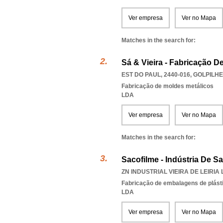
Ver empresa
Ver no Mapa
Matches in the search for:
Sá & Vieira - Fabricação D
EST DO PAUL, 2440-016
,
GOLPILHE
Fabricação de moldes metálicos
LDA
Ver empresa
Ver no Mapa
Matches in the search for:
Sacofilme - Indústria De S
ZN INDUSTRIAL VIEIRA DE LEIRIA 
Fabricação de embalagens de plást
LDA
Ver empresa
Ver no Mapa