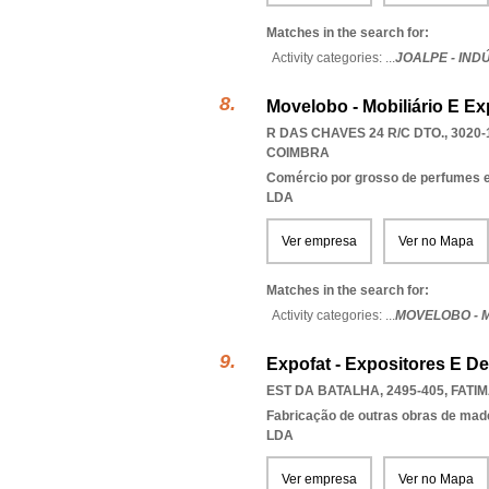
Matches in the search for:
Activity categories: ...
JOALPE - IND
Movelobo - Mobiliário E Ex
R DAS CHAVES 24 R/C DTO., 3020-
COIMBRA
Comércio por grosso de perfumes e
LDA
Ver empresa
Ver no Mapa
Matches in the search for:
Activity categories: ...
MOVELOBO - M
Expofat - Expositores E D
EST DA BATALHA, 2495-405
,
FATI
Fabricação de outras obras de mad
LDA
Ver empresa
Ver no Mapa