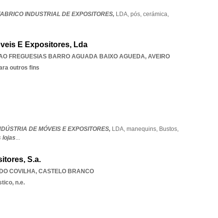
FABRICO INDUSTRIAL DE EXPOSITORES,
LDA,
pós,
cerámica,
veis E Expositores, Lda
AO FREGUESIAS BARRO AGUADA BAIXO AGUEDA
,
AVEIRO
ara outros fins
NDÚSTRIA DE MÓVEIS E EXPOSITORES,
LDA,
manequins,
Bustos,
 lojas
...
itores, S.a.
DO COVILHA
,
CASTELO BRANCO
tico, n.e.