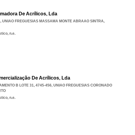
rmadora De Acrílicos, Lda
8
,
UNIAO FREGUESIAS MASSAMA MONTE ABRAAO SINTRA
,
tico, n.e.
mercialização De Acrílicos, Lda
MENTO B LOTE 31, 4745-456
,
UNIAO FREGUESIAS CORONADO
RTO
tico, n.e.