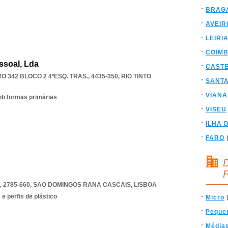
BRAG
AVEIR
LEIRI
COIM
essoal, Lda
CAST
342 BLOCO 2 4ºESQ. TRAS., 4435-350
,
RIO TINTO
SANT
VIANA
ob formas primárias
VISEU
ILHA 
FARO
D
F
 2785-660
,
SAO DOMINGOS RANA CASCAIS
,
LISBOA
e perfis de plástico
Micro
Peque
Média