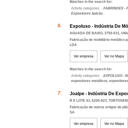
Matches in the search for:
Activity categories: ...
FABRINDEX - 
Expositores balcão
...
Expoluso - Indústria De Mó
AGUADA DE BAIXO, 3750-031
,
UNI
Fabricação de mobiliário metálico p
LDA
Ver empresa
Ver no Mapa
Matches in the search for:
Activity categories: ...
EXPOLUSO - I
expositores metálicos,
expositores
Joalpe - Indústria De Expos
R E LOTE 43, 6200-823
,
TORTOSEN
Fabricação de outros artigos de plás
SA
Ver empresa
Ver no Mapa