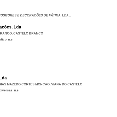
XPOSITORES E DECORAÇÕES DE FÁTIMA,
LDA
...
rações, Lda
BRANCO
,
CASTELO BRANCO
tico, n.e.
 Lda
SIAS MAZEDO CORTES MONCAO
,
VIANA DO CASTELO
iversas, n.e.