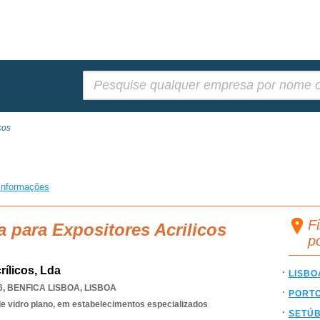
Pesquisar:
cos
informações
Fi
a para Expositores Acrilicos
p
rílicos, Lda
LISBO
6
,
BENFICA LISBOA
,
LISBOA
PORT
de vidro plano, em estabelecimentos especializados
SETÚ