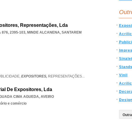
Outr
positores, Representações, Lda
Exposi
876, 2395-103
,
MINDE ALCANENA
,
SANTAREM
Acrili
Public
Impres
Sinale
Stand
Vinil
UBLICIDADE,
EXPOSITORES,
REPRESENTAÇÕES
...
Acrili
rial De Expositores, Lda
Decor
GUADA CIMA AGUEDA
,
AVEIRO
Desig
tório e comércio