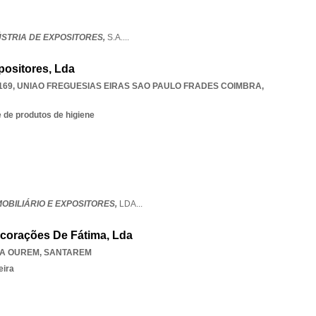
ÚSTRIA DE EXPOSITORES,
S.A.
...
positores, Lda
169
,
UNIAO FREGUESIAS EIRAS SAO PAULO FRADES COIMBRA
,
 de produtos de higiene
OBILIÁRIO E EXPOSITORES,
LDA
...
ecorações De Fátima, Lda
MA OUREM
,
SANTAREM
eira