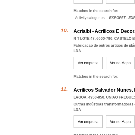
Matches in the search for:
Activity categories: ...
EXPOFAT - E
Acrialbi - Acrílicos E Deco
R T LOTE 47, 6000-790
,
CASTELO 
Fabricação de outros artigos de plás
LDA
Ver empresa
Ver no Mapa
Matches in the search for:
Acrílicos Salvador Nunes,
LAGOA, 4950-850
,
UNIAO FREGUE
Outras indústrias transformadoras d
LDA
Ver empresa
Ver no Mapa