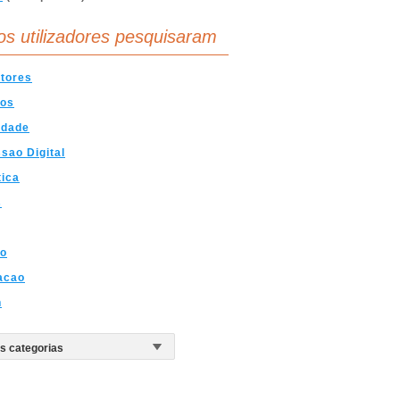
os utilizadores pesquisaram
tores
cos
idade
sao Digital
tica
s
co
acao
n