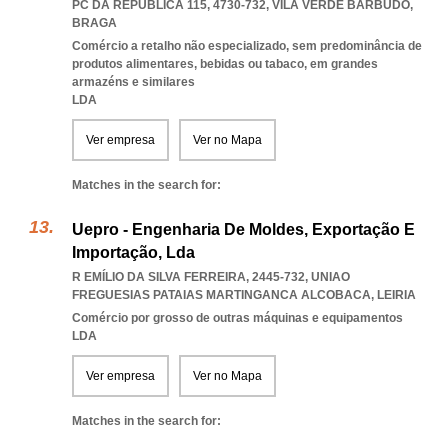
PC DA REPÚBLICA 115, 4730-732
,
VILA VERDE BARBUDO
,
BRAGA
Comércio a retalho não especializado, sem predominância de
produtos alimentares, bebidas ou tabaco, em grandes
armazéns e similares
LDA
Ver empresa
Ver no Mapa
Matches in the search for:
Uepro - Engenharia De Moldes, Exportação E
Importação, Lda
R EMÍLIO DA SILVA FERREIRA, 2445-732
,
UNIAO
FREGUESIAS PATAIAS MARTINGANCA ALCOBACA
,
LEIRIA
Comércio por grosso de outras máquinas e equipamentos
LDA
Ver empresa
Ver no Mapa
Matches in the search for: