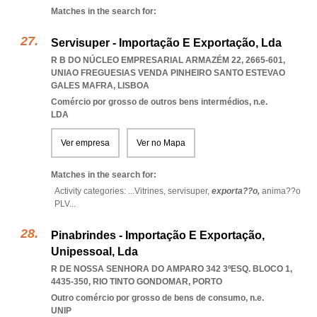
Matches in the search for:
Servisuper - Importação E Exportação, Lda
R B DO NÚCLEO EMPRESARIAL ARMAZÉM 22, 2665-601
,
UNIAO FREGUESIAS VENDA PINHEIRO SANTO ESTEVAO
GALES MAFRA
,
LISBOA
Comércio por grosso de outros bens intermédios, n.e.
LDA
Ver empresa
Ver no Mapa
Matches in the search for:
Activity categories: ...
Vitrines,
servisuper,
exporta??o,
anima??o
PLV
...
Pinabrindes - Importação E Exportação,
Unipessoal, Lda
R DE NOSSA SENHORA DO AMPARO 342 3ºESQ. BLOCO 1,
4435-350
,
RIO TINTO GONDOMAR
,
PORTO
Outro comércio por grosso de bens de consumo, n.e.
UNIP