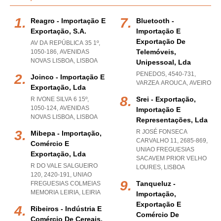
Reagro - Importação E
Bluetooth -
Exportação, S.a.
Importação E
Exportação De
AV DA REPÚBLICA 35 1º,
Telemóveis,
1050-186
,
AVENIDAS
NOVAS LISBOA
,
LISBOA
Unipessoal, Lda
PENEDOS, 4540-731
,
Joinco - Importação E
VARZEA AROUCA
,
AVEIRO
Exportação, Lda
Srei - Exportação,
R IVONE SILVA 6 15º,
1050-124
,
AVENIDAS
Importação E
NOVAS LISBOA
,
LISBOA
Representações, Lda
R JOSÉ FONSECA
Mibepa - Importação,
CARVALHO 11, 2685-869
,
Comércio E
UNIAO FREGUESIAS
Exportação, Lda
SACAVEM PRIOR VELHO
R DO VALE SALGUEIRO
LOURES
,
LISBOA
120, 2420-191
,
UNIAO
Tanqueluz -
FREGUESIAS COLMEIAS
MEMORIA LEIRIA
,
LEIRIA
Importação,
Exportação E
Ribeiros - Indústria E
Comércio De
Comércio De Cereais,