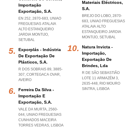
Materiais Eléctricos,
Importação
S.a.
Exportação, S.a.
BREJO DO LOBO, 2870-
EN 252, 2870-683
,
UNIAO
683
,
UNIAO FREGUESIAS
FREGUESIAS ATALAIA
ATALAIA ALTO
ALTO ESTANQUEIRO
ESTANQUEIRO JARDIA
JARDIA MONTIJO
,
MONTIJO
,
SETUBAL
SETUBAL
Natura Invicta -
Exporplás - Indústria
Importação,
De Exportação De
Exportação De
Plásticos, S.a.
Brindes, Lda
R DOS SOBRAIS 89, 3885-
R DE SÃO SEBASTIÃO
307
,
CORTEGACA OVAR
,
LOTE 11 ARMAZÉM 3,
AVEIRO
2635-448
,
RIO MOURO
SINTRA
,
LISBOA
Ferreira Da Silva -
Importação E
Exportação, S.a.
VALE DA MURTA, 2560-
044
,
UNIAO FREGUESIAS
CUNHADOS MACEIRA
TORRES VEDRAS
,
LISBOA