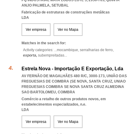
PQ INDUSTRIAL MATA LOBOS LOTE 5, 2950-763
,
QUINTA
ANJO PALMELA
,
SETUBAL
Fabricação de estruturas de construções metálicas
LDA
Ver empresa
Ver no Mapa
Matches in the search for:
Activity categories: ...
mocambique,
serralharias de ferro,
exporta,
subempreitadas
...
Estrela Nova - Importação E Exportação, Lda
AV FERNÃO DE MAGALHÃES 480 R/C, 3000-173, UNIÃO DAS
FREGUESIAS DE COIMBRA (SE NOVA, SANTA CRUZ
,
UNIAO
FREGUESIAS COIMBRA SE NOVA SANTA CRUZ ALMEDINA
SAO BARTOLOMEU
,
COIMBRA
Comércio a retalho de outros produtos novos, em
estabelecimentos especializados, n.e.
LDA
Ver empresa
Ver no Mapa