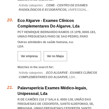
Activity categories: ...
CEME - CENTRO DE EXAMES
RADIOLÓGICOS E ECOGRÁFICOS,
UNIPESSOAL
...
Eco Algarve - Exames Clínicos
Complementares Do Algarve, Lda
PCT HENRIQUE BERNARDO RAMOS 15 10ºB, 8000-183
,
UNIAO FREGUESIAS FARO SE SAO PEDRO
,
FARO
Outras atividades de saúde humana, n.e.
LDA
Ver empresa
Ver no Mapa
Matches in the search for:
Activity categories: ...
ECO ALGARVE - EXAMES CLÍNICOS
COMPLEMENTARES DO ALGARVE,
LDA
...
Palavraperícia Exames Médico-legais,
Unipessoal, Lda
R DE CAMÕES 218 1º SALA 6, 4000-138, UNIÃO DAS
FREGUESIAS DE CEDOFEITA, SANTO ILDEFONSO, SE,
MIRAGAIA
,
UNIAO FREGUESIAS CEDOFEITA SANTO