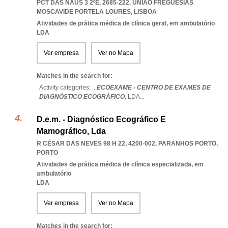
PCT DAS NAUS 3 2ºE, 2685-222
,
UNIAO FREGUESIAS
MOSCAVIDE PORTELA LOURES
,
LISBOA
Atividades de prática médica de clínica geral, em ambulatório
LDA
Ver empresa
Ver no Mapa
Matches in the search for:
Activity categories: ...
ECOEXAME - CENTRO DE EXAMES DE
DIAGNÓSTICO ECOGRÁFICO,
LDA
...
D.e.m. - Diagnóstico Ecográfico E
Mamográfico, Lda
R CÉSAR DAS NEVES 98 H 22, 4200-002
,
PARANHOS PORTO
,
PORTO
Atividades de prática médica de clínica especializada, em
ambulatório
LDA
Ver empresa
Ver no Mapa
Matches in the search for: