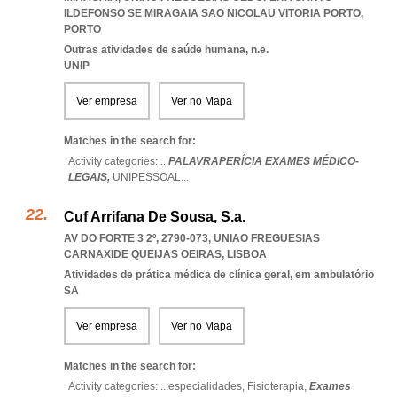
ILDEFONSO SE MIRAGAIA SAO NICOLAU VITORIA PORTO
,
PORTO
Outras atividades de saúde humana, n.e.
UNIP
Ver empresa
Ver no Mapa
Matches in the search for:
Activity categories: ...
PALAVRAPERÍCIA EXAMES MÉDICO-
LEGAIS,
UNIPESSOAL
...
Cuf Arrifana De Sousa, S.a.
AV DO FORTE 3 2º, 2790-073
,
UNIAO FREGUESIAS
CARNAXIDE QUEIJAS OEIRAS
,
LISBOA
Atividades de prática médica de clínica geral, em ambulatório
SA
Ver empresa
Ver no Mapa
Matches in the search for:
Activity categories: ...
especialidades,
Fisioterapia,
Exames