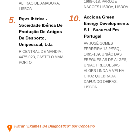
1998-018
,
PARQUE
ALFRAGIDE AMADORA
,
NACOES LISBOA
,
LISBOA
LISBOA
Acciona Green
Rgvs Ibérica -
Energy Developments
Sociedade Ibérica De
S.l. Sucursal Em
Produção De Artigos
Portugal
De Desporto,
AV JOSÉ GOMES
Unipessoal, Lda
FERREIRA 13 2ºESQ.,
R CENTRAL DE MANDIM,
1495-139, UNIÃO DAS
4475-023
,
CASTELO MAIA
,
FREGUESIAS DE ALGES
,
PORTO
UNIAO FREGUESIAS
ALGES LINDA A VELHA
CRUZ QUEBRADA
DAFUNDO OEIRAS
,
LISBOA
Filtrar "Exames De Diagnostico" por Concelho