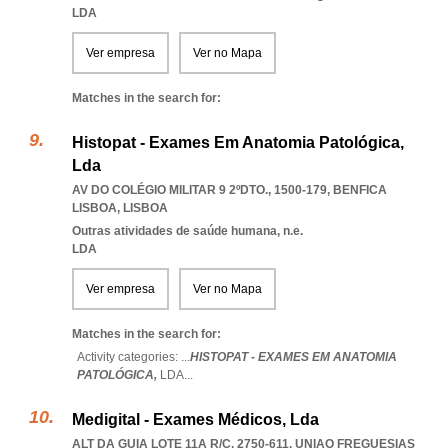
LDA
Ver empresa
Ver no Mapa
Matches in the search for:
Histopat - Exames Em Anatomia Patológica,
Lda
AV DO COLÉGIO MILITAR 9 2ºDTO., 1500-179
,
BENFICA
LISBOA
,
LISBOA
Outras atividades de saúde humana, n.e.
LDA
Ver empresa
Ver no Mapa
Matches in the search for:
Activity categories: ...
HISTOPAT - EXAMES EM ANATOMIA
PATOLÓGICA,
LDA
...
Medigital - Exames Médicos, Lda
ALT DA GUIA LOTE 11A R/C, 2750-611
,
UNIAO FREGUESIAS