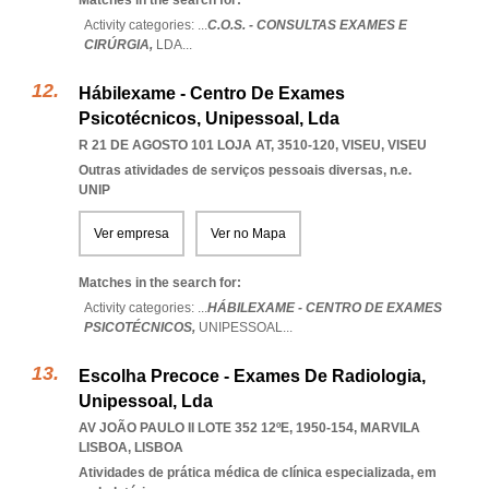
Matches in the search for:
Activity categories: ...
C.O.S. - CONSULTAS EXAMES E
CIRÚRGIA,
LDA
...
Hábilexame - Centro De Exames
Psicotécnicos, Unipessoal, Lda
R 21 DE AGOSTO 101 LOJA AT, 3510-120
,
VISEU
,
VISEU
Outras atividades de serviços pessoais diversas, n.e.
UNIP
Ver empresa
Ver no Mapa
Matches in the search for:
Activity categories: ...
HÁBILEXAME - CENTRO DE EXAMES
PSICOTÉCNICOS,
UNIPESSOAL
...
Escolha Precoce - Exames De Radiologia,
Unipessoal, Lda
AV JOÃO PAULO II LOTE 352 12ºE, 1950-154
,
MARVILA
LISBOA
,
LISBOA
Atividades de prática médica de clínica especializada, em