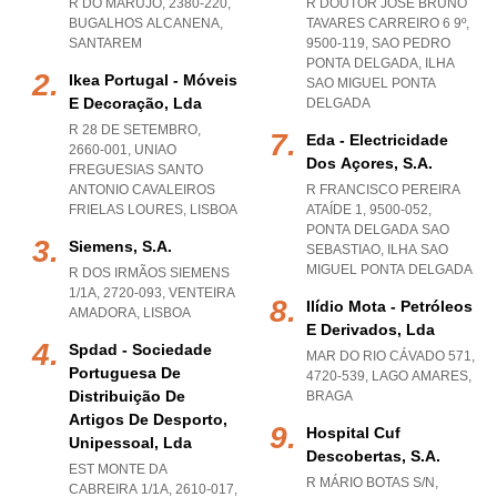
R DO MARUJO, 2380-220
,
R DOUTOR JOSÉ BRUNO
BUGALHOS ALCANENA
,
TAVARES CARREIRO 6 9º,
SANTAREM
9500-119
,
SAO PEDRO
PONTA DELGADA
,
ILHA
Ikea Portugal - Móveis
SAO MIGUEL PONTA
E Decoração, Lda
DELGADA
R 28 DE SETEMBRO,
Eda - Electricidade
2660-001
,
UNIAO
Dos Açores, S.a.
FREGUESIAS SANTO
ANTONIO CAVALEIROS
R FRANCISCO PEREIRA
FRIELAS LOURES
,
LISBOA
ATAÍDE 1, 9500-052
,
PONTA DELGADA SAO
Siemens, S.a.
SEBASTIAO
,
ILHA SAO
MIGUEL PONTA DELGADA
R DOS IRMÃOS SIEMENS
1/1A, 2720-093
,
VENTEIRA
Ilídio Mota - Petróleos
AMADORA
,
LISBOA
E Derivados, Lda
Spdad - Sociedade
MAR DO RIO CÁVADO 571,
Portuguesa De
4720-539
,
LAGO AMARES
,
Distribuição De
BRAGA
Artigos De Desporto,
Hospital Cuf
Unipessoal, Lda
Descobertas, S.a.
EST MONTE DA
R MÁRIO BOTAS S/N,
CABREIRA 1/1A, 2610-017
,