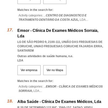
Matches in the search for:
Activity categories: ...
CENTRO DE DIAGNOSTICO E
TRATAMENTO DENTÁRIO DA COSTA AZUL,
LDA
...
Emsor - Clínica De Exames Médicos Sorraia,
Lda
LG DE SÃO PEDRO 9, 2100-111, UNIÃO DAS FREGUESIAS DE
CORUCHE
,
UNIAO FREGUESIAS CORUCHE FAJARDA ERRA
,
SANTAREM
Outras atividades de saúde humana, n.e.
LDA
Ver empresa
Ver no Mapa
Matches in the search for:
Activity categories: ...
EMSOR - CLÍNICA DE EXAMES MÉDICOS
SORRAIA,
LDA
...
Alba Saúde - Clínica De Exames Médicos, Lda
R 20 DE SETEMBRO 122 R/C, 3560-157
,
SATAO
,
VISEU