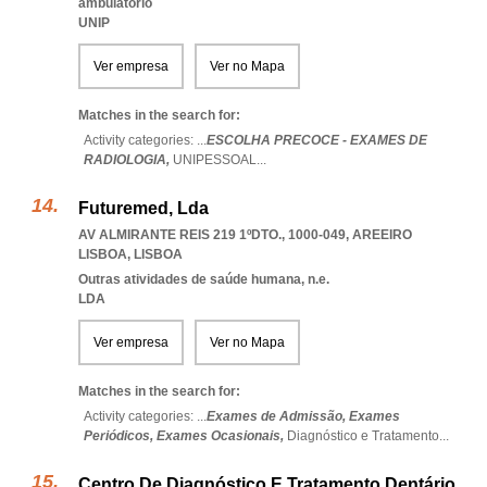
ambulatório
UNIP
Ver empresa
Ver no Mapa
Matches in the search for:
Activity categories: ...
ESCOLHA PRECOCE - EXAMES DE
RADIOLOGIA,
UNIPESSOAL
...
Futuremed, Lda
AV ALMIRANTE REIS 219 1ºDTO., 1000-049
,
AREEIRO
LISBOA
,
LISBOA
Outras atividades de saúde humana, n.e.
LDA
Ver empresa
Ver no Mapa
Matches in the search for:
Activity categories: ...
Exames de Admissão,
Exames
Periódicos,
Exames Ocasionais,
Diagnóstico e Tratamento
...
Centro De Diagnóstico E Tratamento Dentário