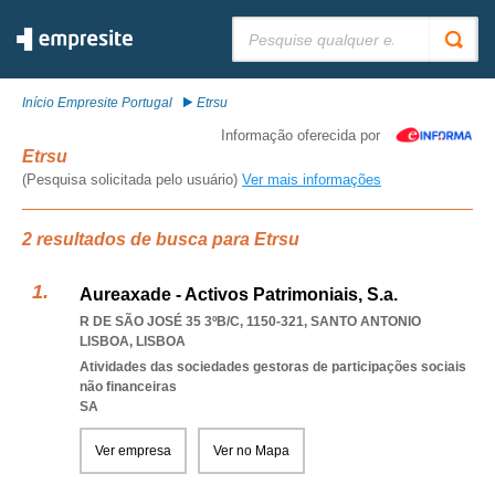
Pesquisar:
Início Empresite Portugal
Etrsu
Informação oferecida por
Etrsu
(Pesquisa solicitada pelo usuário)
Ver mais informações
2 resultados de busca para Etrsu
Aureaxade - Activos Patrimoniais, S.a.
R DE SÃO JOSÉ 35 3ºB/C, 1150-321
,
SANTO ANTONIO
LISBOA
,
LISBOA
Atividades das sociedades gestoras de participações sociais
não financeiras
SA
Ver empresa
Ver no Mapa