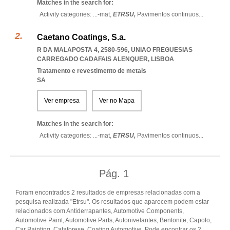
Matches in the search for:
Activity categories: ...
-mat,
ETRSU,
Pavimentos continuos
...
Caetano Coatings, S.a.
R DA MALAPOSTA 4, 2580-596
,
UNIAO FREGUESIAS
CARREGADO CADAFAIS ALENQUER
,
LISBOA
Tratamento e revestimento de metais
SA
Ver empresa
Ver no Mapa
Matches in the search for:
Activity categories: ...
-mat,
ETRSU,
Pavimentos continuos
...
Pág.
1
Foram encontrados 2 resultados de empresas relacionadas com a
pesquisa realizada "Etrsu". Os resultados que aparecem podem estar
relacionados com Antiderrapantes, Automotive Components,
Automotive Paint, Automotive Parts, Autonivelantes, Bentonite, Capoto,
Car Painting, Cataforese, Coating Automotive. Pode encontrar os 2