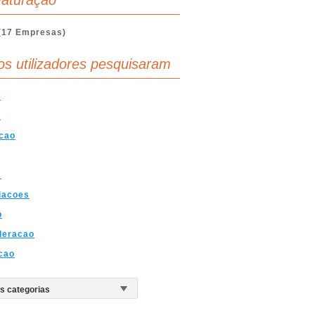
aturação
(17 Empresas)
os utilizadores pesquisaram
a
o
cao
s
iacoes
p
deracao
cao