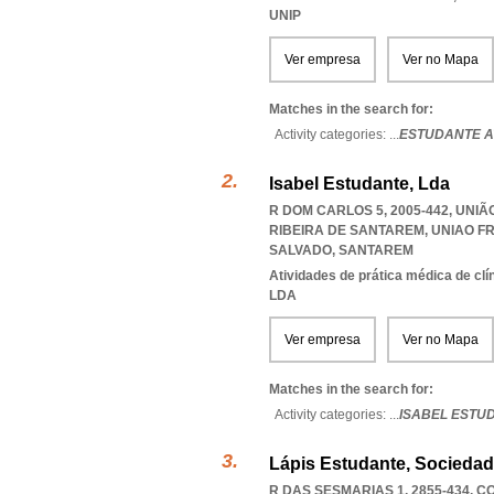
UNIP
Ver empresa
Ver no Mapa
Matches in the search for:
Activity categories: ...
ESTUDANTE A
Isabel Estudante, Lda
R DOM CARLOS 5, 2005-442, UNI
RIBEIRA DE SANTAREM
,
UNIAO F
SALVADO
,
SANTAREM
Atividades de prática médica de clí
LDA
Ver empresa
Ver no Mapa
Matches in the search for:
Activity categories: ...
ISABEL ESTU
Lápis Estudante, Sociedad
R DAS SESMARIAS 1, 2855-434
,
CO