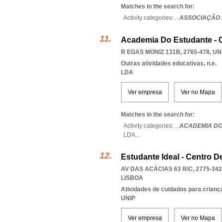
Matches in the search for:
Activity categories: ...
ASSOCIAÇÃO 
Academia Do Estudante - 
R EGAS MONIZ 131B, 2765-478
,
UN
Outras atividades educativas, n.e.
LDA
Ver empresa
Ver no Mapa
Matches in the search for:
Activity categories: ...
ACADEMIA DO
LDA
...
Estudante Ideal - Centro 
AV DAS ACÁCIAS 63 R/C, 2775-342
LISBOA
Atividades de cuidados para crianç
UNIP
Ver empresa
Ver no Mapa