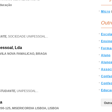
F
educação
Micro
Outr
Escol
ANTE,
SOCIEDADE UNIPESSOAL
...
Ensin
pessoal, Lda
Forma
VILA NOVA FAMALICAO
,
BRAGA
Aluno
Aluno
Assoc
Confa
Confe
Educa
ESTUDANTE,
UNIPESSOAL
...
da
200-125
,
MISERICORDIA LISBOA
,
LISBOA