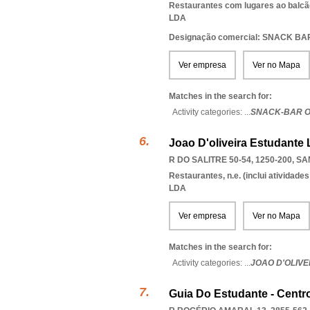
Restaurantes com lugares ao balcã
LDA
Designação comercial: SNACK B
Ver empresa
Ver no Mapa
Matches in the search for:
Activity categories: ...
SNACK-BAR O
Joao D'oliveira Estudante
R DO SALITRE 50-54, 1250-200
,
SA
Restaurantes, n.e. (inclui atividad
LDA
Ver empresa
Ver no Mapa
Matches in the search for:
Activity categories: ...
JOAO D'OLIV
Guia Do Estudante - Centr