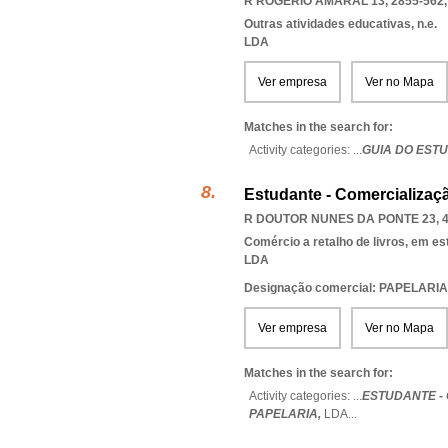
R ROGÉRIO AMARAL 13, 2855-562
Outras atividades educativas, n.e.
LDA
Ver empresa
Ver no Mapa
Matches in the search for:
Activity categories: ...
GUIA DO EST
Estudante - Comercializaç
R DOUTOR NUNES DA PONTE 23, 4
Comércio a retalho de livros, em e
LDA
Designação comercial: PAPELAR
Ver empresa
Ver no Mapa
Matches in the search for:
Activity categories: ...
ESTUDANTE -
PAPELARIA,
LDA
...