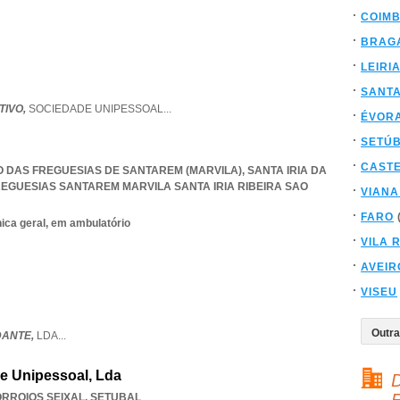
COIM
BRAG
LEIRI
SANT
TIVO,
SOCIEDADE UNIPESSOAL
...
ÉVOR
SETÚ
CAST
ÃO DAS FREGUESIAS DE SANTAREM (MARVILA), SANTA IRIA DA
REGUESIAS SANTAREM MARVILA SANTA IRIA RIBEIRA SAO
VIANA
FARO
nica geral, em ambulatório
VILA 
AVEIR
VISEU
DANTE,
LDA
...
e Unipessoal, Lda
D
RROIOS SEIXAL
,
SETUBAL