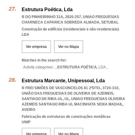
Estrutura Poética, Lda
R DO PINHEIRINHO 31A, 2820-257
,
UNIAO FREGUESIAS
CHARNECA CAPARICA SOBREDA ALMADA
,
SETUBAL
Construção de edifícios (residenciais e não residenciais)
LDA
Ver empresa
Ver no Mapa
Matches in the search for:
Activity categories: ...
ESTRUTURA POÉTICA,
LDA
...
Estrutura Marcante, Unipessoal, Lda
R FREI SIMÕES DE VASCONCELOS 81 2ºDTO., 3720-310,
UNIÃO DAS FREGUESIAS DE OLIVEIRA DE AZEMEIS,
SANTIAGO DE RIBA-UL, UL
,
UNIAO FREGUESIAS OLIVEIRA
AZEMEIS SANTIAGO RIBA UL MACINHATA SEIXA MADAIL
,
AVEIRO
Fabricação de estruturas de construções metálicas
UNIP
Ver empresa
Ver no Mapa