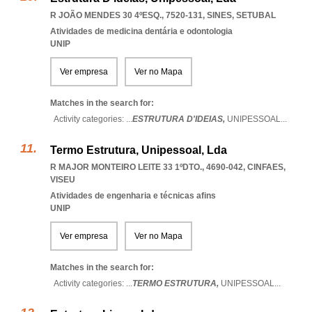
R JOÃO MENDES 30 4ºESQ., 7520-131
,
SINES
,
SETUBAL
Atividades de medicina dentária e odontologia
UNIP
Ver empresa
Ver no Mapa
Matches in the search for:
Activity categories: ...
ESTRUTURA D'IDEIAS,
UNIPESSOAL
...
Termo Estrutura, Unipessoal, Lda
R MAJOR MONTEIRO LEITE 33 1ºDTO., 4690-042
,
CINFAES
,
VISEU
Atividades de engenharia e técnicas afins
UNIP
Ver empresa
Ver no Mapa
Matches in the search for:
Activity categories: ...
TERMO ESTRUTURA,
UNIPESSOAL
...