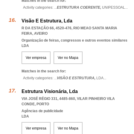
Matches in the search for:
Activity categories: ...
ESTRUTURA COERENTE,
UNIPESSOAL
...
Visão E Estrutura, Lda
R DA ESTAÇÃO 66, 4520-476
,
RIO MEAO SANTA MARIA
FEIRA
,
AVEIRO
Organização de feiras, congressos e outros eventos similares
LDA
Ver empresa
Ver no Mapa
Matches in the search for:
Activity categories: ...
VISÃO E ESTRUTURA,
LDA
...
Estrutura Visionária, Lda
VIA JOSÉ RÉGIO 331, 4485-860
,
VILAR PINHEIRO VILA
CONDE
,
PORTO
Agências de publicidade
LDA
Ver empresa
Ver no Mapa