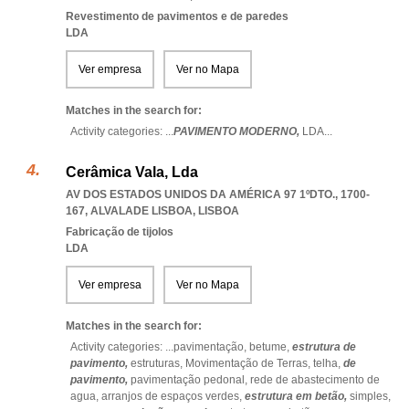
Revestimento de pavimentos e de paredes
LDA
Ver empresa
Ver no Mapa
Matches in the search for:
Activity categories: ...
PAVIMENTO MODERNO,
LDA
...
Cerâmica Vala, Lda
AV DOS ESTADOS UNIDOS DA AMÉRICA 97 1ºDTO., 1700-
167
,
ALVALADE LISBOA
,
LISBOA
Fabricação de tijolos
LDA
Ver empresa
Ver no Mapa
Matches in the search for:
Activity categories: ...
pavimentação,
betume,
estrutura de
pavimento,
estruturas,
Movimentação de Terras,
telha,
de
pavimento,
pavimentação pedonal,
rede de abastecimento de
agua,
arranjos de espaços verdes,
estrutura em betão,
simples,