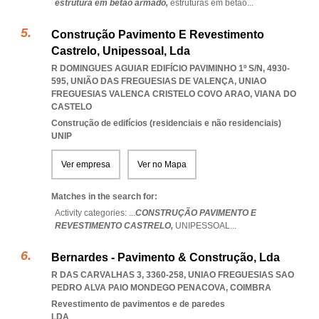
estrutura em betão armado,
estruturas em betão
...
Construção Pavimento E Revestimento
Castrelo, Unipessoal, Lda
R DOMINGUES AGUIAR EDIFÍCIO PAVIMINHO 1º S/N, 4930-
595, UNIÃO DAS FREGUESIAS DE VALENÇA
,
UNIAO
FREGUESIAS VALENCA CRISTELO COVO ARAO
,
VIANA DO
CASTELO
Construção de edifícios (residenciais e não residenciais)
UNIP
Ver empresa
Ver no Mapa
Matches in the search for:
Activity categories: ...
CONSTRUÇÃO PAVIMENTO E
REVESTIMENTO CASTRELO,
UNIPESSOAL
...
Bernardes - Pavimento & Construção, Lda
R DAS CARVALHAS 3, 3360-258
,
UNIAO FREGUESIAS SAO
PEDRO ALVA PAIO MONDEGO PENACOVA
,
COIMBRA
Revestimento de pavimentos e de paredes
LDA