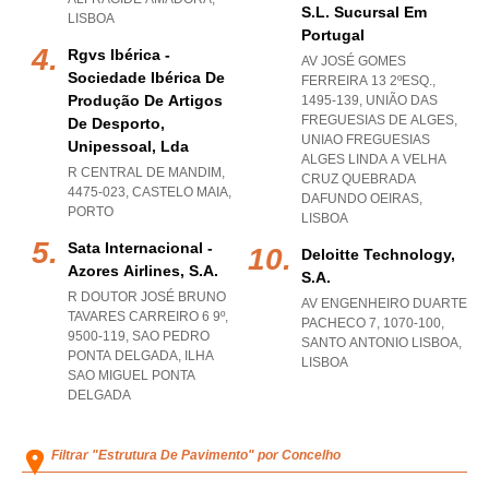
S.l. Sucursal Em
LISBOA
Portugal
Rgvs Ibérica -
AV JOSÉ GOMES
Sociedade Ibérica De
FERREIRA 13 2ºESQ.,
Produção De Artigos
1495-139, UNIÃO DAS
FREGUESIAS DE ALGES
,
De Desporto,
UNIAO FREGUESIAS
Unipessoal, Lda
ALGES LINDA A VELHA
R CENTRAL DE MANDIM,
CRUZ QUEBRADA
4475-023
,
CASTELO MAIA
,
DAFUNDO OEIRAS
,
PORTO
LISBOA
Sata Internacional -
Deloitte Technology,
Azores Airlines, S.a.
S.a.
R DOUTOR JOSÉ BRUNO
AV ENGENHEIRO DUARTE
TAVARES CARREIRO 6 9º,
PACHECO 7, 1070-100
,
9500-119
,
SAO PEDRO
SANTO ANTONIO LISBOA
,
PONTA DELGADA
,
ILHA
LISBOA
SAO MIGUEL PONTA
DELGADA
Filtrar "Estrutura De Pavimento" por Concelho