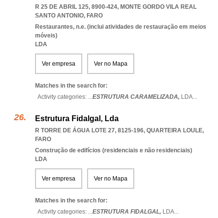
R 25 DE ABRIL 125, 8900-424
,
MONTE GORDO VILA REAL
SANTO ANTONIO
,
FARO
Restaurantes, n.e. (inclui atividades de restauração em meios
móveis)
LDA
Ver empresa
Ver no Mapa
Matches in the search for:
Activity categories: ...
ESTRUTURA CARAMELIZADA,
LDA
...
Estrutura Fidalgal, Lda
R TORRE DE ÁGUA LOTE 27, 8125-196
,
QUARTEIRA LOULE
,
FARO
Construção de edifícios (residenciais e não residenciais)
LDA
Ver empresa
Ver no Mapa
Matches in the search for:
Activity categories: ...
ESTRUTURA FIDALGAL,
LDA
...