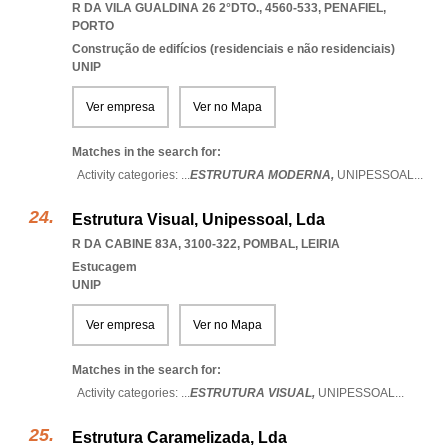
R DA VILA GUALDINA 26 2°DTO., 4560-533
,
PENAFIEL
,
PORTO
Construção de edifícios (residenciais e não residenciais)
UNIP
Ver empresa
Ver no Mapa
Matches in the search for:
Activity categories: ...
ESTRUTURA MODERNA,
UNIPESSOAL
...
Estrutura Visual, Unipessoal, Lda
R DA CABINE 83A, 3100-322
,
POMBAL
,
LEIRIA
Estucagem
UNIP
Ver empresa
Ver no Mapa
Matches in the search for:
Activity categories: ...
ESTRUTURA VISUAL,
UNIPESSOAL
...
Estrutura Caramelizada, Lda