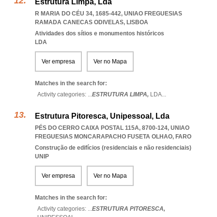
Estrutura Limpa, Lda
R MARIA DO CÉU 34, 1685-442
,
UNIAO FREGUESIAS
RAMADA CANECAS ODIVELAS
,
LISBOA
Atividades dos sítios e monumentos históricos
LDA
Ver empresa
Ver no Mapa
Matches in the search for:
Activity categories: ...
ESTRUTURA LIMPA,
LDA
...
Estrutura Pitoresca, Unipessoal, Lda
PÉS DO CERRO CAIXA POSTAL 115A, 8700-124
,
UNIAO
FREGUESIAS MONCARAPACHO FUSETA OLHAO
,
FARO
Construção de edifícios (residenciais e não residenciais)
UNIP
Ver empresa
Ver no Mapa
Matches in the search for:
Activity categories: ...
ESTRUTURA PITORESCA,