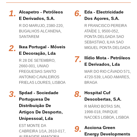
Alcapetro - Petróleos
Eda - Electricidade
E Derivados, S.a.
Dos Açores, S.a.
R DO MARUJO, 2380-220
,
R FRANCISCO PEREIRA
BUGALHOS ALCANENA
,
ATAÍDE 1, 9500-052
,
SANTAREM
PONTA DELGADA SAO
SEBASTIAO
,
ILHA SAO
Ikea Portugal - Móveis
MIGUEL PONTA DELGADA
E Decoração, Lda
Ilídio Mota - Petróleos
R 28 DE SETEMBRO,
E Derivados, Lda
2660-001
,
UNIAO
FREGUESIAS SANTO
MAR DO RIO CÁVADO 571,
ANTONIO CAVALEIROS
4720-539
,
LAGO AMARES
,
FRIELAS LOURES
,
LISBOA
BRAGA
Spdad - Sociedade
Hospital Cuf
Portuguesa De
Descobertas, S.a.
Distribuição De
R MÁRIO BOTAS S/N,
Artigos De Desporto,
1998-018
,
PARQUE
NACOES LISBOA
,
LISBOA
Unipessoal, Lda
EST MONTE DA
Acciona Green
CABREIRA 1/1A, 2610-017
,
Energy Developments
ALFRAGIDE AMADORA
,