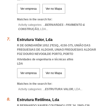
Ver empresa
Ver no Mapa
Matches in the search for:
Activity categories: ...
BERNARDES - PAVIMENTO &
CONSTRUÇÃO,
LDA
...
Estrutura Valor, Lda
R DE GONDARÉM 1052 2ºESQ., 4150-375, UNIÃO DAS
FREGUESIAS DE ALDOAR
,
UNIAO FREGUESIAS ALDOAR
FOZ DOURO NEVOGILDE PORTO
,
PORTO
Atividades de engenharia e técnicas afins
LDA
Ver empresa
Ver no Mapa
Matches in the search for:
Activity categories: ...
ESTRUTURA VALOR,
LDA
...
Estrutura Retilínea, Lda
R BERNARDO XAVIER COUTINHO LOTE 34, 2865-236
,