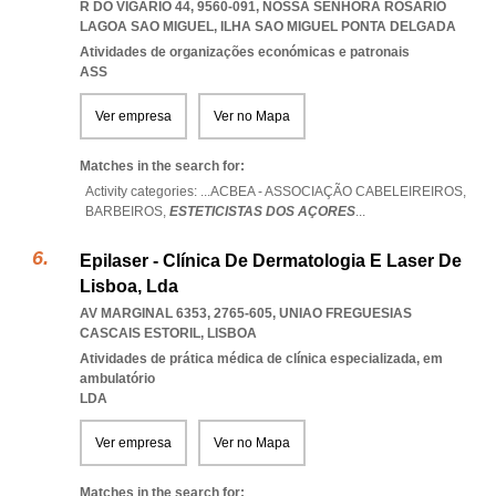
R DO VIGÁRIO 44, 9560-091
,
NOSSA SENHORA ROSARIO
LAGOA SAO MIGUEL
,
ILHA SAO MIGUEL PONTA DELGADA
Atividades de organizações económicas e patronais
ASS
Ver empresa
Ver no Mapa
Matches in the search for:
Activity categories: ...
ACBEA - ASSOCIAÇÃO CABELEIREIROS,
BARBEIROS,
ESTETICISTAS DOS AÇORES
...
Epilaser - Clínica De Dermatologia E Laser De
Lisboa, Lda
AV MARGINAL 6353, 2765-605
,
UNIAO FREGUESIAS
CASCAIS ESTORIL
,
LISBOA
Atividades de prática médica de clínica especializada, em
ambulatório
LDA
Ver empresa
Ver no Mapa
Matches in the search for: