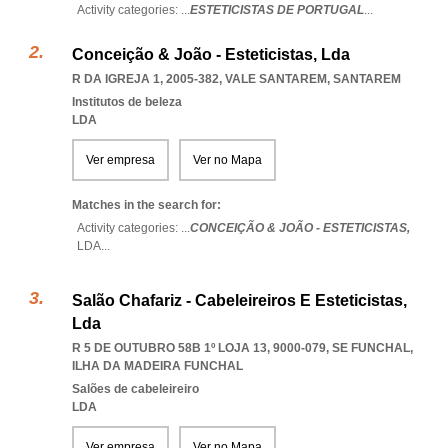
Activity categories: ...
ESTETICISTAS DE PORTUGAL
...
Conceição & João - Esteticistas, Lda
R DA IGREJA 1, 2005-382
,
VALE SANTAREM
,
SANTAREM
Institutos de beleza
LDA
Ver empresa
Ver no Mapa
Matches in the search for:
Activity categories: ...
CONCEIÇÃO & JOÃO - ESTETICISTAS,
LDA
...
Salão Chafariz - Cabeleireiros E Esteticistas,
Lda
R 5 DE OUTUBRO 58B 1º LOJA 13, 9000-079
,
SE FUNCHAL
,
ILHA DA MADEIRA FUNCHAL
Salões de cabeleireiro
LDA
Ver empresa
Ver no Mapa