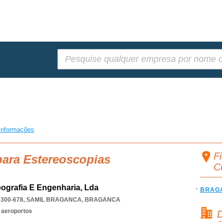
Pesquisar:
informações
F
para Estereoscopias
C
pografia E Engenharia, Lda
BRAG
5300-678
,
SAMIL BRAGANCA
,
BRAGANCA
 aeroportos
D