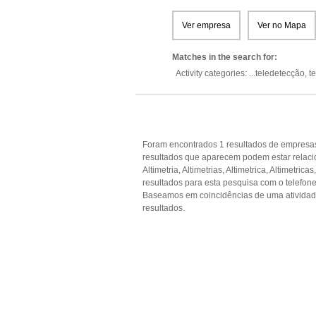
Ver empresa
Ver no Mapa
Matches in the search for:
Activity categories: ...
teledetecção,
t
Foram encontrados 1 resultados de empresas
resultados que aparecem podem estar rel
Altimetria, Altimetrias, Altimetrica, Altimetrica
resultados para esta pesquisa com o telefone
Baseamos em coincidências de uma ativida
resultados.