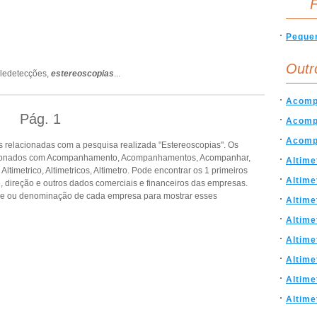
F
Peque
Outr
eledetecções,
estereoscopias
...
Acomp
Pág.
1
Acomp
Acomp
 relacionadas com a pesquisa realizada "Estereoscopias". Os
acionados com Acompanhamento, Acompanhamentos, Acompanhar,
Altime
s, Altimetrico, Altimetricos, Altimetro. Pode encontrar os 1 primeiros
Altime
, direção e outros dados comerciais e financeiros das empresas.
de ou denominação de cada empresa para mostrar esses
Altime
Altime
Altime
Altime
Altime
Altime