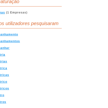
aturação
nas
(1 Empresas)
os utilizadores pesquisaram
anhamento
anhamentos
anhar
tria
trias
trica
tricas
trico
tricos
tro
tros