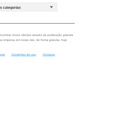
ncontrar novos clientes através da publicação gratuita
a empresa em nosso site, de forma gratuita, hoje
ugal
Condições de uso
Contacto