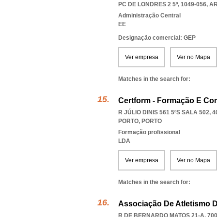
PC DE LONDRES 2 5º, 1049-056
,
AR
Administração Central
EE
Designação comercial: GEP
Ver empresa
Ver no Mapa
Matches in the search for:
Certform - Formação E Con
R JÚLIO DINIS 561 5ºS SALA 502, 4
PORTO
,
PORTO
Formação profissional
LDA
Ver empresa
Ver no Mapa
Matches in the search for:
Associação De Atletismo 
R DE BERNARDO MATOS 21-A, 70