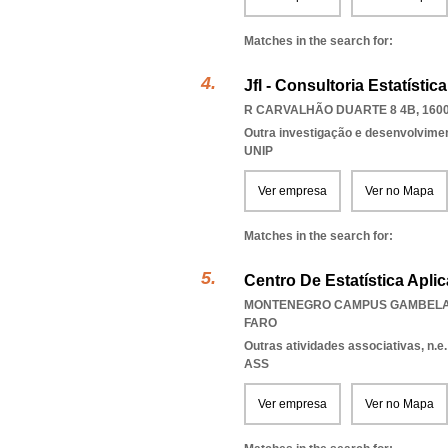
Matches in the search for:
Jfl - Consultoria Estatístic
R CARVALHÃO DUARTE 8 4B, 1600
Outra investigação e desenvolviment
UNIP
Ver empresa
Ver no Mapa
Matches in the search for:
Centro De Estatística Apli
MONTENEGRO CAMPUS GAMBELAS 
FARO
Outras atividades associativas, n.e.
ASS
Ver empresa
Ver no Mapa