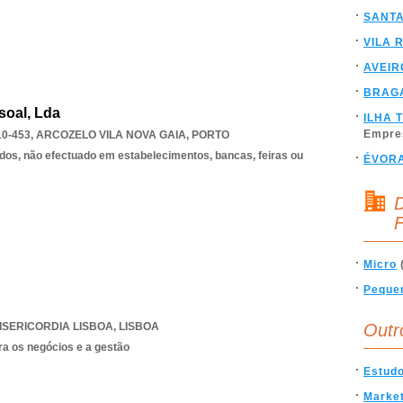
SANT
VILA 
AVEIR
BRAG
soal, Lda
ILHA 
Empre
0-453
,
ARCOZELO VILA NOVA GAIA
,
PORTO
dos, não efectuado em estabelecimentos, bancas, feiras ou
ÉVOR
D
F
Micro
Peque
ISERICORDIA LISBOA
,
LISBOA
Outr
ra os negócios e a gestão
Estud
Market