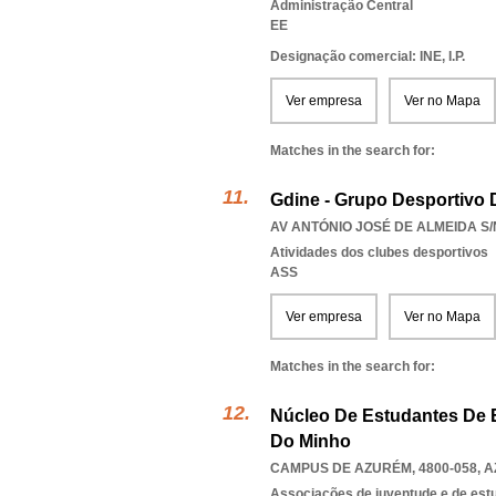
Administração Central
EE
Designação comercial: INE, I.P.
Ver empresa
Ver no Mapa
Matches in the search for:
Gdine - Grupo Desportivo D
AV ANTÓNIO JOSÉ DE ALMEIDA S/N
Atividades dos clubes desportivos
ASS
Ver empresa
Ver no Mapa
Matches in the search for:
Núcleo De Estudantes De E
Do Minho
CAMPUS DE AZURÉM, 4800-058
,
A
Associações de juventude e de est