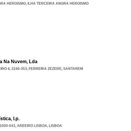
GRA HEROISMO
,
ILHA TERCEIRA ANGRA HEROISMO
ca Na Nuvem, Lda
RO 4, 2240-353
,
FERREIRA ZEZERE
,
SANTAREM
tica, I.p.
1000-043
,
AREEIRO LISBOA
,
LISBOA