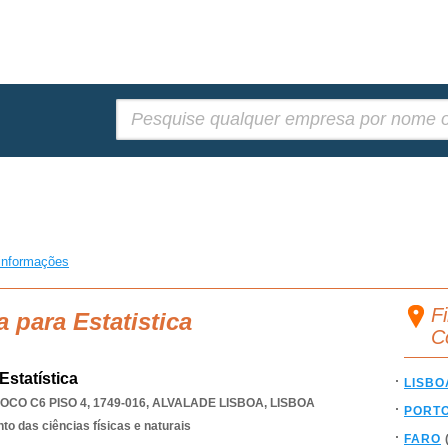
Pesquisar:
informações
Fi
 para Estatistica
C
statística
LISBO
O C6 PISO 4, 1749-016
,
ALVALADE LISBOA
,
LISBOA
PORT
o das ciências físicas e naturais
FARO