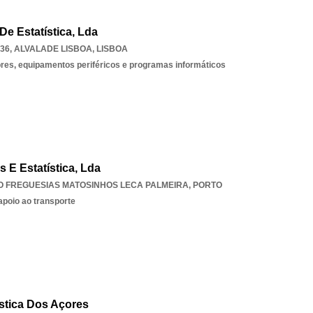
De Estatística, Lda
036
,
ALVALADE LISBOA
,
LISBOA
es, equipamentos periféricos e programas informáticos
s E Estatística, Lda
O FREGUESIAS MATOSINHOS LECA PALMEIRA
,
PORTO
apoio ao transporte
ística Dos Açores