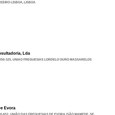
EEIRO LISBOA
,
LISBOA
sultadoria, Lda
050-325
,
UNIAO FREGUESIAS LORDELO OURO MASSARELOS
De Evora
00-652, UNIÃO DAS FREGUESIAS DE EVORA (SÃO MAMEDE, SE
,