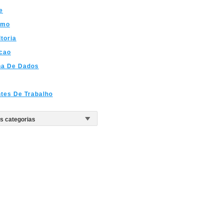
e
smo
toria
cao
ha De Dados
tes De Trabalho