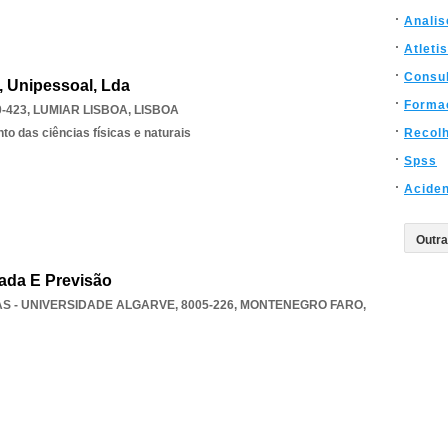
Analis
Atleti
Consul
a, Unipessoal, Lda
Forma
-423
,
LUMIAR LISBOA
,
LISBOA
o das ciências físicas e naturais
Recol
Spss
Aciden
cada E Previsão
- UNIVERSIDADE ALGARVE, 8005-226
,
MONTENEGRO FARO
,