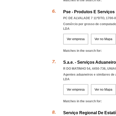
Matches in the search for:
Pse - Produtos E Serviços 
PC DE ALVALADE 7 11ºDTO, 1700-
Comércio por grosso de computador
LDA
Ver empresa
Ver no Mapa
Matches in the search for:
S.a.e. - Serviços Aduaneiro
R DO MATINHO 54, 4450-736
,
UNIA
Agentes aduaneiros e similares de 
LDA
Ver empresa
Ver no Mapa
Matches in the search for:
Serviço Regional De Estat