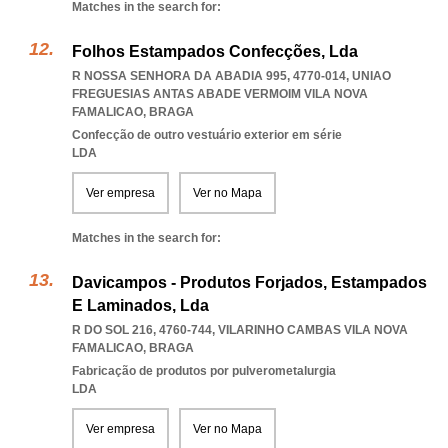
Matches in the search for:
Folhos Estampados Confecções, Lda
R NOSSA SENHORA DA ABADIA 995, 4770-014
,
UNIAO
FREGUESIAS ANTAS ABADE VERMOIM VILA NOVA
FAMALICAO
,
BRAGA
Confecção de outro vestuário exterior em série
LDA
Ver empresa
Ver no Mapa
Matches in the search for:
Davicampos - Produtos Forjados, Estampados
E Laminados, Lda
R DO SOL 216, 4760-744
,
VILARINHO CAMBAS VILA NOVA
FAMALICAO
,
BRAGA
Fabricação de produtos por pulverometalurgia
LDA
Ver empresa
Ver no Mapa