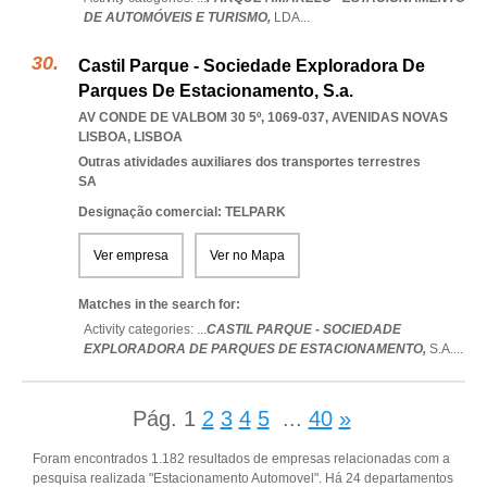
DE AUTOMÓVEIS E TURISMO,
LDA
...
Castil Parque - Sociedade Exploradora De
Parques De Estacionamento, S.a.
AV CONDE DE VALBOM 30 5º, 1069-037
,
AVENIDAS NOVAS
LISBOA
,
LISBOA
Outras atividades auxiliares dos transportes terrestres
SA
Designação comercial: TELPARK
Ver empresa
Ver no Mapa
Matches in the search for:
Activity categories: ...
CASTIL PARQUE - SOCIEDADE
EXPLORADORA DE PARQUES DE ESTACIONAMENTO,
S.A.
...
Pág.
1
2
3
4
5
...
40
»
Foram encontrados 1.182 resultados de empresas relacionadas com a
pesquisa realizada "Estacionamento Automovel". Há 24 departamentos