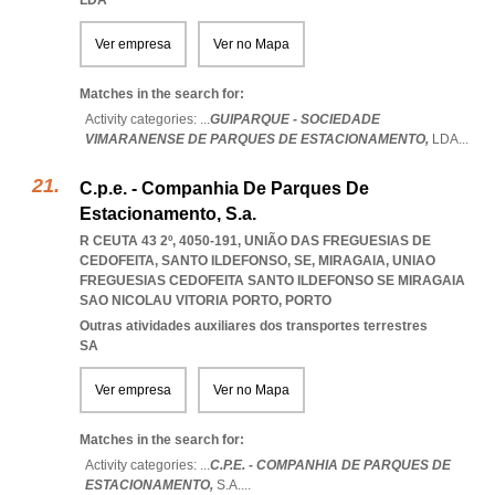
LDA
Ver empresa
Ver no Mapa
Matches in the search for:
Activity categories: ...
GUIPARQUE - SOCIEDADE
VIMARANENSE DE PARQUES DE ESTACIONAMENTO,
LDA
...
C.p.e. - Companhia De Parques De
Estacionamento, S.a.
R CEUTA 43 2º, 4050-191, UNIÃO DAS FREGUESIAS DE
CEDOFEITA, SANTO ILDEFONSO, SE, MIRAGAIA
,
UNIAO
FREGUESIAS CEDOFEITA SANTO ILDEFONSO SE MIRAGAIA
SAO NICOLAU VITORIA PORTO
,
PORTO
Outras atividades auxiliares dos transportes terrestres
SA
Ver empresa
Ver no Mapa
Matches in the search for:
Activity categories: ...
C.P.E. - COMPANHIA DE PARQUES DE
ESTACIONAMENTO,
S.A.
...