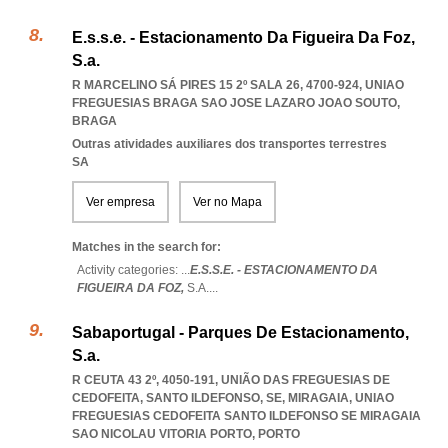
E.s.s.e. - Estacionamento Da Figueira Da Foz,
S.a.
R MARCELINO SÁ PIRES 15 2º SALA 26, 4700-924
,
UNIAO
FREGUESIAS BRAGA SAO JOSE LAZARO JOAO SOUTO
,
BRAGA
Outras atividades auxiliares dos transportes terrestres
SA
Ver empresa
Ver no Mapa
Matches in the search for:
Activity categories: ...
E.S.S.E. - ESTACIONAMENTO DA
FIGUEIRA DA FOZ,
S.A.
...
Sabaportugal - Parques De Estacionamento,
S.a.
R CEUTA 43 2º, 4050-191, UNIÃO DAS FREGUESIAS DE
CEDOFEITA, SANTO ILDEFONSO, SE, MIRAGAIA
,
UNIAO
FREGUESIAS CEDOFEITA SANTO ILDEFONSO SE MIRAGAIA
SAO NICOLAU VITORIA PORTO
,
PORTO