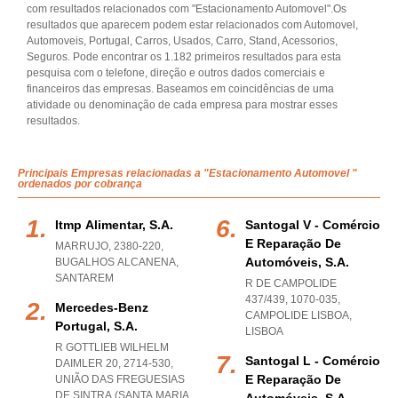
com resultados relacionados com "Estacionamento Automovel".Os
resultados que aparecem podem estar relacionados com Automovel,
Automoveis, Portugal, Carros, Usados, Carro, Stand, Acessorios,
Seguros. Pode encontrar os 1.182 primeiros resultados para esta
pesquisa com o telefone, direção e outros dados comerciais e
financeiros das empresas. Baseamos em coincidências de uma
atividade ou denominação de cada empresa para mostrar esses
resultados.
Principais Empresas relacionadas a "Estacionamento Automovel "
ordenados por cobrança
Itmp Alimentar, S.a.
Santogal V - Comércio
E Reparação De
MARRUJO, 2380-220
,
Automóveis, S.a.
BUGALHOS ALCANENA
,
SANTAREM
R DE CAMPOLIDE
437/439, 1070-035
,
Mercedes-Benz
CAMPOLIDE LISBOA
,
Portugal, S.a.
LISBOA
R GOTTLIEB WILHELM
Santogal L - Comércio
DAIMLER 20, 2714-530,
E Reparação De
UNIÃO DAS FREGUESIAS
DE SINTRA (SANTA MARIA