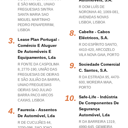
Automóveis, S.a.
E SÃO MIGUEL
,
UNIAO
R DOM LUÍS DE
FREGUESIAS SINTRA
NORONHA 40, 1069-081
,
SANTA MARIA SAO
AVENIDAS NOVAS
MIGUEL MARTINHO
LISBOA
,
LISBOA
PEDRO PENAFERRIM
,
LISBOA
Cabelte - Cabos
Eléctricos, S.a.
Lease Plan Portugal -
R DO ESPÍRITO SANTO,
Comércio E Aluguer
4410-420
,
ARCOZELO
De Automóveis E
VILA NOVA GAIA
,
PORTO
Equipamentos, Lda
Sociedade Comercial
R FONTE DA CASPOLIMA
8, 2770-190, UNIÃO DAS
C. Santos, S.a.
FREGUESIAS DE OEIRAS
R DA ESTRADA 95, 4470-
E SÃO JULIÃO DA BARRA
,
600
,
MOREIRA MAIA
,
UNIAO FREGUESIAS
PORTO
OEIRAS SAO JULIAO
BARRA PACO ARCOS
Safe-Life - Indústria
CAXIAS
,
LISBOA
De Componentes De
Segurança
Faurecia - Assentos
Automóvel, Lda
De Automóvel, Lda
R DA BARREIRA 1319,
R DE CUCUJÃES 44,
4990-645
,
GEMIEIRA
3700-096
,
SAO JOAO