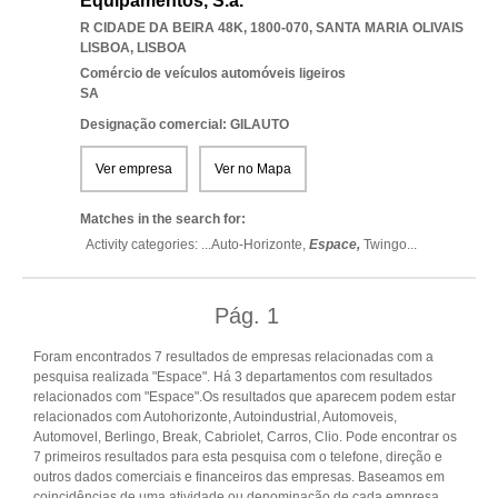
Equipamentos, S.a.
R CIDADE DA BEIRA 48K, 1800-070
,
SANTA MARIA OLIVAIS
LISBOA
,
LISBOA
Comércio de veículos automóveis ligeiros
SA
Designação comercial: GILAUTO
Ver empresa
Ver no Mapa
Matches in the search for:
Activity categories: ...
Auto-Horizonte,
Espace,
Twingo
...
Pág.
1
Foram encontrados 7 resultados de empresas relacionadas com a
pesquisa realizada "Espace". Há 3 departamentos com resultados
relacionados com "Espace".Os resultados que aparecem podem estar
relacionados com Autohorizonte, Autoindustrial, Automoveis,
Automovel, Berlingo, Break, Cabriolet, Carros, Clio. Pode encontrar os
7 primeiros resultados para esta pesquisa com o telefone, direção e
outros dados comerciais e financeiros das empresas. Baseamos em
coincidências de uma atividade ou denominação de cada empresa