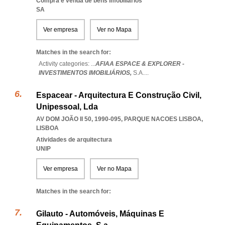
Compra e venda de bens imobiliários
SA
Ver empresa
Ver no Mapa
Matches in the search for:
Activity categories: ...
AFIAA ESPACE & EXPLORER -
INVESTIMENTOS IMOBILIÁRIOS,
S.A.
...
Espacear - Arquitectura E Construção Civil,
Unipessoal, Lda
AV DOM JOÃO II 50, 1990-095
,
PARQUE NACOES LISBOA
,
LISBOA
Atividades de arquitectura
UNIP
Ver empresa
Ver no Mapa
Matches in the search for:
Gilauto - Automóveis, Máquinas E