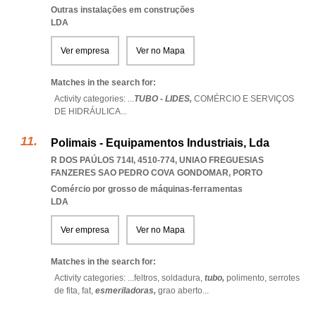
Outras instalações em construções
LDA
Ver empresa
Ver no Mapa
Matches in the search for:
Activity categories: ...
TUBO - LIDES,
COMÉRCIO E SERVIÇOS
DE HIDRÁULICA
...
Polimais - Equipamentos Industriais, Lda
R DOS PAÚLOS 714I, 4510-774
,
UNIAO FREGUESIAS
FANZERES SAO PEDRO COVA GONDOMAR
,
PORTO
Comércio por grosso de máquinas-ferramentas
LDA
Ver empresa
Ver no Mapa
Matches in the search for:
Activity categories: ...
feltros,
soldadura,
tubo,
polimento,
serrotes
de fita,
fat,
esmeriladoras,
grao aberto
...