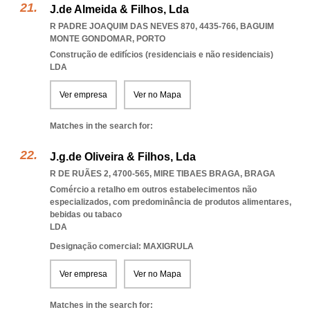
J.de Almeida & Filhos, Lda
R PADRE JOAQUIM DAS NEVES 870, 4435-766
,
BAGUIM
MONTE GONDOMAR
,
PORTO
Construção de edifícios (residenciais e não residenciais)
LDA
Ver empresa
Ver no Mapa
Matches in the search for:
J.g.de Oliveira & Filhos, Lda
R DE RUÃES 2, 4700-565
,
MIRE TIBAES BRAGA
,
BRAGA
Comércio a retalho em outros estabelecimentos não
especializados, com predominância de produtos alimentares,
bebidas ou tabaco
LDA
Designação comercial: MAXIGRULA
Ver empresa
Ver no Mapa
Matches in the search for: