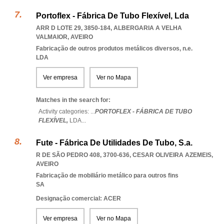
Portoflex - Fábrica De Tubo Flexível, Lda
ARR D LOTE 29, 3850-184
,
ALBERGARIA A VELHA
VALMAIOR
,
AVEIRO
Fabricação de outros produtos metálicos diversos, n.e.
LDA
Ver empresa
Ver no Mapa
Matches in the search for:
Activity categories: ...
PORTOFLEX - FÁBRICA DE TUBO
FLEXÍVEL,
LDA
...
Fute - Fábrica De Utilidades De Tubo, S.a.
R DE SÃO PEDRO 408, 3700-636
,
CESAR OLIVEIRA AZEMEIS
,
AVEIRO
Fabricação de mobiliário metálico para outros fins
SA
Designação comercial: ACER
Ver empresa
Ver no Mapa