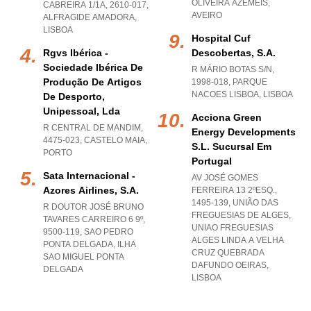
OLIVEIRA AZEMEIS
,
CABREIRA 1/1A, 2610-017
,
AVEIRO
ALFRAGIDE AMADORA
,
LISBOA
Hospital Cuf
Rgvs Ibérica -
Descobertas, S.a.
Sociedade Ibérica De
R MÁRIO BOTAS S/N,
Produção De Artigos
1998-018
,
PARQUE
NACOES LISBOA
,
LISBOA
De Desporto,
Unipessoal, Lda
Acciona Green
R CENTRAL DE MANDIM,
Energy Developments
4475-023
,
CASTELO MAIA
,
S.l. Sucursal Em
PORTO
Portugal
Sata Internacional -
AV JOSÉ GOMES
Azores Airlines, S.a.
FERREIRA 13 2ºESQ.,
1495-139, UNIÃO DAS
R DOUTOR JOSÉ BRUNO
FREGUESIAS DE ALGES
,
TAVARES CARREIRO 6 9º,
UNIAO FREGUESIAS
9500-119
,
SAO PEDRO
ALGES LINDA A VELHA
PONTA DELGADA
,
ILHA
CRUZ QUEBRADA
SAO MIGUEL PONTA
DAFUNDO OEIRAS
,
DELGADA
LISBOA