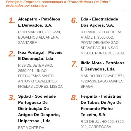
Principais Empresas relacionadas a "Esmeriladoras De Tubo "
ordenados por cobrança
Alcapetro - Petróleos
Eda - Electricidade
E Derivados, S.a.
Dos Açores, S.a.
R DO MARUJO, 2380-220
,
R FRANCISCO PEREIRA
BUGALHOS ALCANENA
,
ATAÍDE 1, 9500-052
,
SANTAREM
PONTA DELGADA SAO
SEBASTIAO
,
ILHA SAO
Ikea Portugal - Móveis
MIGUEL PONTA DELGADA
E Decoração, Lda
Ilídio Mota - Petróleos
R 28 DE SETEMBRO,
E Derivados, Lda
2660-001
,
UNIAO
FREGUESIAS SANTO
MAR DO RIO CÁVADO 571,
ANTONIO CAVALEIROS
4720-539
,
LAGO AMARES
,
FRIELAS LOURES
,
LISBOA
BRAGA
Spdad - Sociedade
Ferpinta - Indústrias
Portuguesa De
De Tubos De Aço De
Distribuição De
Fernando Pinho
Artigos De Desporto,
Teixeira, S.a.
Unipessoal, Lda
R 13 DE JULHO 295, 3720-
011
,
CARREGOSA
EST MONTE DA