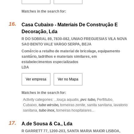
Matches in the search for:
Casa Cubaixo - Materiais De Construção E
Decoração, Lda
R DO SOBRAL 89, 7830-082
,
UNIAO FREGUESIAS VILA NOVA
SAO BENTO VALE VARGO SERPA
,
BEJA
Comércio a retalho de material de bricolage, equipamento
sanitário, ladrilhos e materiais similares, em
estabelecimentos especializados
LDA
Ver empresa
Ver no Mapa
Matches in the search for:
Activity categories: ...
louça aquatis,
pvc tubo,
Perfiltubo,
Cubaixo,
tubo wirsbo,
torneiras zenite,
sanita sanitana,
lavatorio
sanitana,
tubo inox,
torneiras hospitalares
...
A.de Sousa & Ca., Lda
R GARRETT 77, 1200-203
,
SANTA MARIA MAIOR LISBOA
,