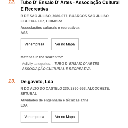
Tubo D' Ensaio D' Artes - Associação Cultural
E Recreativa
R DE SÃO JULIÃO, 3080-077
,
BUARCOS SAO JULIAO
FIGUEIRA FOZ
,
COIMBRA
Associações culturais e recreativas
ASS
Ver empresa
Ver no Mapa
Matches in the search for:
Activity categories: ...
TUBO D' ENSAIO D' ARTES -
ASSOCIAÇÃO CULTURAL E RECREATIVA
...
De.gaveto, Lda
R DO ALTO DO CASTELO 230, 2890-553
,
ALCOCHETE
,
SETUBAL
Atividades de engenharia e técnicas afins
LDA
Ver empresa
Ver no Mapa