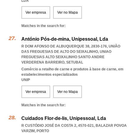
LDA
Ver empresa
Ver no Mapa
Matches in the search for:
António Pós-de-mina, Unipessoal, Lda
R DOM AFONSO DE ALBUQUERQUE 38, 2830-176, UNIÃO
DAS FREGUESIAS DE ALTO DO SEIXALINHO
,
UNIAO
FREGUESIAS ALTO SEIXALINHO SANTO ANDRE
VERDERENA BARREIRO
,
SETUBAL
Comércio a retalho de carne e produtos à base de carne, em
estabelecimentos especializados
UNIP
Ver empresa
Ver no Mapa
Matches in the search for:
Cuidados Flor-de-lis, Unipessoal, Lda
R CUSTÓDIO JOSÉ DA COSTA 2, 4570-021
,
BALAZAR POVOA
VARZIM
,
PORTO