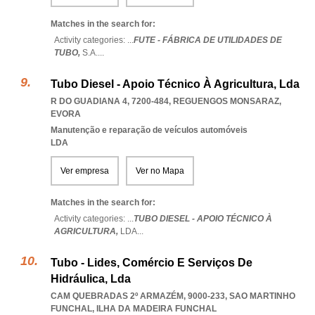
Matches in the search for:
Activity categories: ...
FUTE - FÁBRICA DE UTILIDADES DE
TUBO,
S.A.
...
Tubo Diesel - Apoio Técnico À Agricultura, Lda
R DO GUADIANA 4, 7200-484
,
REGUENGOS MONSARAZ
,
EVORA
Manutenção e reparação de veículos automóveis
LDA
Ver empresa
Ver no Mapa
Matches in the search for:
Activity categories: ...
TUBO DIESEL - APOIO TÉCNICO À
AGRICULTURA,
LDA
...
Tubo - Lides, Comércio E Serviços De
Hidráulica, Lda
CAM QUEBRADAS 2º ARMAZÉM, 9000-233
,
SAO MARTINHO
FUNCHAL
,
ILHA DA MADEIRA FUNCHAL