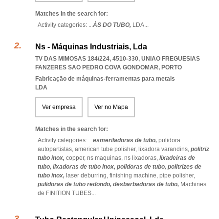
Matches in the search for:
Activity categories: ...
ÀS DO TUBO,
LDA
...
Ns - Máquinas Industriais, Lda
TV DAS MIMOSAS 184/224, 4510-330
,
UNIAO FREGUESIAS
FANZERES SAO PEDRO COVA GONDOMAR
,
PORTO
Fabricação de máquinas-ferramentas para metais
LDA
Ver empresa
Ver no Mapa
Matches in the search for:
Activity categories: ...
esmeriladoras de tubo,
pulidora
autopartistas,
american tube polisher,
lixadora varandins,
politriz
tubo inox,
copper,
ns maquinas,
ns lixadoras,
lixadeiras de
tubo,
lixadoras de tubo inox,
polidoras de tubo,
politrizes de
tubo inox,
laser deburring,
finishing machine,
pipe polisher,
pulidoras de tubo redondo,
desbarbadoras de tubo,
Machines
de FINITION TUBES
...