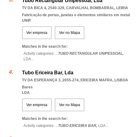
Tubo Rectangular Unipessoal, Lda
TV DA BICA 4, 2540-329
,
CARVALHAL BOMBARRAL
,
LEIRIA
Fabricação de portas, janelas e elementos similares em metal
UNIP
Ver empresa
Ver no Mapa
Matches in the search for:
Activity categories: ...
TUBO RECTANGULAR UNIPESSOAL,
LDA
...
Tubo Ericeira Bar, Lda
TV DA ESPERANÇA 3, 2655-274
,
ERICEIRA MAFRA
,
LISBOA
Bares
LDA
Ver empresa
Ver no Mapa
Matches in the search for:
Activity categories: ...
TUBO ERICEIRA BAR,
LDA
...