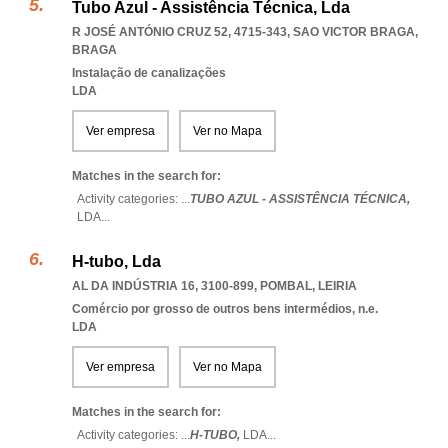
Tubo Azul - Assistência Técnica, Lda
R JOSÉ ANTÓNIO CRUZ 52, 4715-343
,
SAO VICTOR BRAGA
,
BRAGA
Instalação de canalizações
LDA
Ver empresa
Ver no Mapa
Matches in the search for:
Activity categories: ...
TUBO AZUL - ASSISTÊNCIA TÉCNICA,
LDA
...
H-tubo, Lda
AL DA INDÚSTRIA 16, 3100-899
,
POMBAL
,
LEIRIA
Comércio por grosso de outros bens intermédios, n.e.
LDA
Ver empresa
Ver no Mapa
Matches in the search for:
Activity categories: ...
H-TUBO,
LDA
...