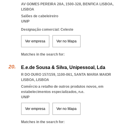
AV GOMES PEREIRA 28A, 1500-328
,
BENFICA LISBOA
,
LISBOA
Salões de cabeleireiro
UNIP
Designação comercial: Celeste
Ver empresa
Ver no Mapa
Matches in the search for:
E.e.de Sousa & Silva, Unipessoal, Lda
R DO OURO 157/159, 1100-061
,
SANTA MARIA MAIOR
LISBOA
,
LISBOA
Comércio a retalho de outros produtos novos, em
estabelecimentos especializados, n.e.
UNIP
Ver empresa
Ver no Mapa
Matches in the search for: