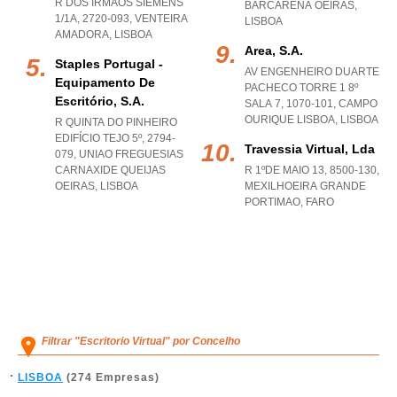
R DOS IRMÃOS SIEMENS
BARCARENA OEIRAS
,
1/1A, 2720-093
,
VENTEIRA
LISBOA
AMADORA
,
LISBOA
Area, S.a.
Staples Portugal -
AV ENGENHEIRO DUARTE
Equipamento De
PACHECO TORRE 1 8º
Escritório, S.a.
SALA 7, 1070-101
,
CAMPO
OURIQUE LISBOA
,
LISBOA
R QUINTA DO PINHEIRO
EDIFÍCIO TEJO 5º, 2794-
Travessia Virtual, Lda
079
,
UNIAO FREGUESIAS
CARNAXIDE QUEIJAS
R 1ºDE MAIO 13, 8500-130
,
OEIRAS
,
LISBOA
MEXILHOEIRA GRANDE
PORTIMAO
,
FARO
Filtrar "Escritorio Virtual" por Concelho
LISBOA
(274 Empresas)