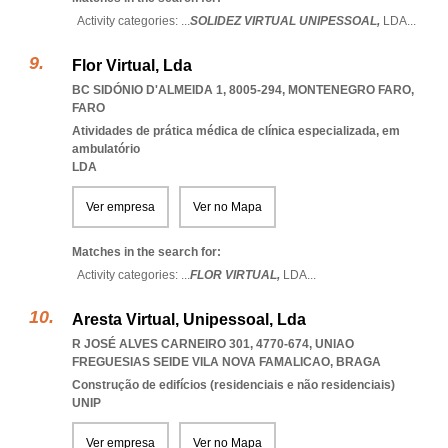
Activity categories: ...
SOLIDEZ VIRTUAL UNIPESSOAL,
LDA
...
Flor Virtual, Lda
BC SIDÓNIO D'ALMEIDA 1, 8005-294
,
MONTENEGRO FARO
,
FARO
Atividades de prática médica de clínica especializada, em
ambulatório
LDA
Ver empresa
Ver no Mapa
Matches in the search for:
Activity categories: ...
FLOR VIRTUAL,
LDA
...
Aresta Virtual, Unipessoal, Lda
R JOSÉ ALVES CARNEIRO 301, 4770-674
,
UNIAO
FREGUESIAS SEIDE VILA NOVA FAMALICAO
,
BRAGA
Construção de edifícios (residenciais e não residenciais)
UNIP
Ver empresa
Ver no Mapa