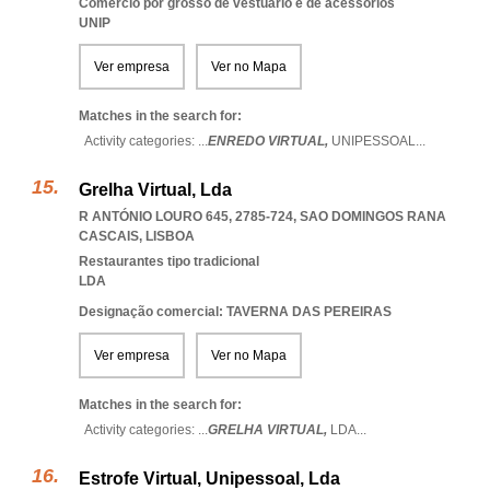
Comércio por grosso de vestuário e de acessórios
UNIP
Ver empresa
Ver no Mapa
Matches in the search for:
Activity categories: ...
ENREDO VIRTUAL,
UNIPESSOAL
...
Grelha Virtual, Lda
R ANTÓNIO LOURO 645, 2785-724
,
SAO DOMINGOS RANA
CASCAIS
,
LISBOA
Restaurantes tipo tradicional
LDA
Designação comercial: TAVERNA DAS PEREIRAS
Ver empresa
Ver no Mapa
Matches in the search for:
Activity categories: ...
GRELHA VIRTUAL,
LDA
...
Estrofe Virtual, Unipessoal, Lda