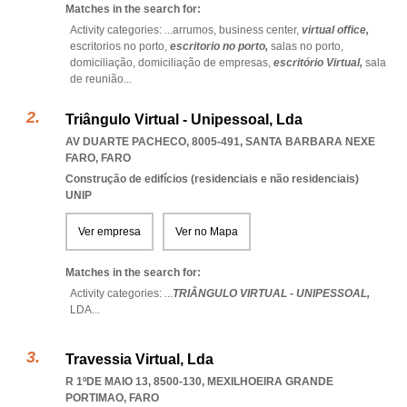
Matches in the search for:
Activity categories: ...
arrumos,
business center,
virtual office,
escritorios no porto,
escritorio no porto,
salas no porto,
domiciliação,
domiciliação de empresas,
escritório Virtual,
sala
de reunião
...
Triângulo Virtual - Unipessoal, Lda
AV DUARTE PACHECO, 8005-491
,
SANTA BARBARA NEXE
FARO
,
FARO
Construção de edifícios (residenciais e não residenciais)
UNIP
Ver empresa
Ver no Mapa
Matches in the search for:
Activity categories: ...
TRIÂNGULO VIRTUAL - UNIPESSOAL,
LDA
...
Travessia Virtual, Lda
R 1ºDE MAIO 13, 8500-130
,
MEXILHOEIRA GRANDE
PORTIMAO
,
FARO