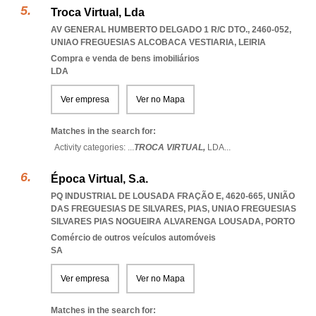
Troca Virtual, Lda
AV GENERAL HUMBERTO DELGADO 1 R/C DTO., 2460-052
,
UNIAO FREGUESIAS ALCOBACA VESTIARIA
,
LEIRIA
Compra e venda de bens imobiliários
LDA
Ver empresa
Ver no Mapa
Matches in the search for:
Activity categories: ...
TROCA VIRTUAL,
LDA
...
Época Virtual, S.a.
PQ INDUSTRIAL DE LOUSADA FRAÇÃO E, 4620-665, UNIÃO
DAS FREGUESIAS DE SILVARES, PIAS
,
UNIAO FREGUESIAS
SILVARES PIAS NOGUEIRA ALVARENGA LOUSADA
,
PORTO
Comércio de outros veículos automóveis
SA
Ver empresa
Ver no Mapa
Matches in the search for: