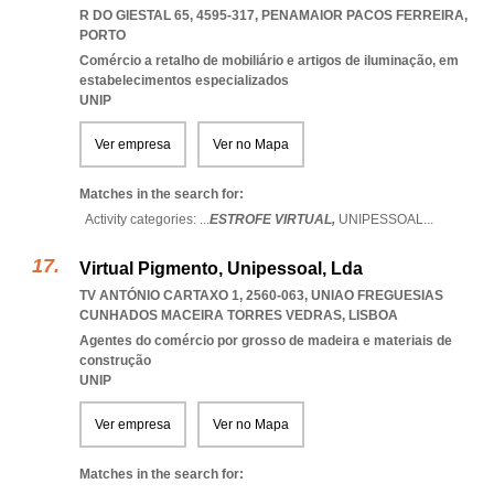
R DO GIESTAL 65, 4595-317
,
PENAMAIOR PACOS FERREIRA
,
PORTO
Comércio a retalho de mobiliário e artigos de iluminação, em
estabelecimentos especializados
UNIP
Ver empresa
Ver no Mapa
Matches in the search for:
Activity categories: ...
ESTROFE VIRTUAL,
UNIPESSOAL
...
Virtual Pigmento, Unipessoal, Lda
TV ANTÓNIO CARTAXO 1, 2560-063
,
UNIAO FREGUESIAS
CUNHADOS MACEIRA TORRES VEDRAS
,
LISBOA
Agentes do comércio por grosso de madeira e materiais de
construção
UNIP
Ver empresa
Ver no Mapa
Matches in the search for: