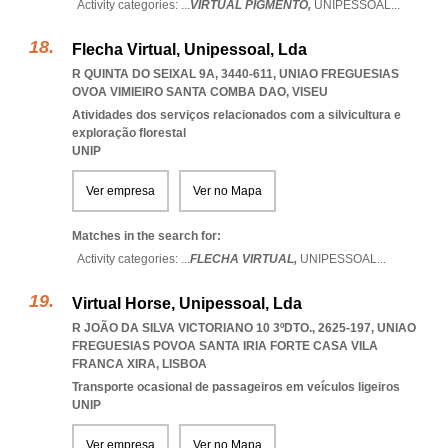
Activity categories: ...
VIRTUAL PIGMENTO,
UNIPESSOAL
...
Flecha Virtual, Unipessoal, Lda
R QUINTA DO SEIXAL 9A, 3440-611
,
UNIAO FREGUESIAS
OVOA VIMIEIRO SANTA COMBA DAO
,
VISEU
Atividades dos serviços relacionados com a silvicultura e
exploração florestal
UNIP
Ver empresa
Ver no Mapa
Matches in the search for:
Activity categories: ...
FLECHA VIRTUAL,
UNIPESSOAL
...
Virtual Horse, Unipessoal, Lda
R JOÃO DA SILVA VICTORIANO 10 3ºDTO., 2625-197
,
UNIAO
FREGUESIAS POVOA SANTA IRIA FORTE CASA VILA
FRANCA XIRA
,
LISBOA
Transporte ocasional de passageiros em veículos ligeiros
UNIP
Ver empresa
Ver no Mapa