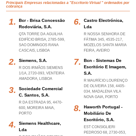
Principais Empresas relacionadas a "Escritorio Virtual " ordenados por
cobrança
Bcr - Brisa Concessão
Castro Electrónica,
Rodoviária, S.a.
Lda
QTA TORRE DA AGUILHA
R NOSSA SENHORA DE
EDIFÍCIO BRISA, 2785-599
,
FÁTIMA 345, 4535-217
,
SAO DOMINGOS RANA
MOZELOS SANTA MARIA
CASCAIS
,
LISBOA
FEIRA
,
AVEIRO
Siemens, S.a.
Bcn - Sistemas De
Escritório E Imagem,
R DOS IRMÃOS SIEMENS
S.a.
1/1A, 2720-093
,
VENTEIRA
AMADORA
,
LISBOA
R MAURÍCIO LOURENÇO
DE OLIVEIRA 158, 4405-
Sociedade Comercial
034
,
MADALENA VILA
C. Santos, S.a.
NOVA GAIA
,
PORTO
R DA ESTRADA 95, 4470-
Haworth Portugal -
600
,
MOREIRA MAIA
,
Mobiliário De
PORTO
Escritório, S.a.
Siemens Healthcare,
EST CONSIGLIERI
Lda
PEDROSO 68, 2730-053
,