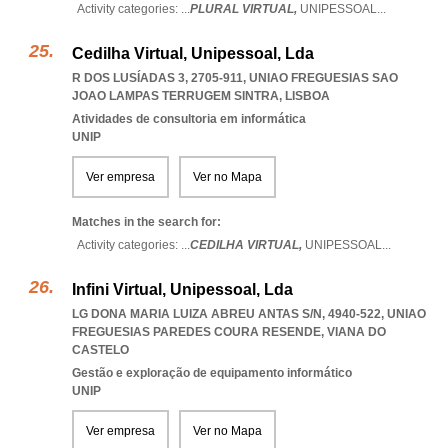
Activity categories: ...
PLURAL VIRTUAL,
UNIPESSOAL
...
Cedilha Virtual, Unipessoal, Lda
R DOS LUSÍADAS 3, 2705-911
,
UNIAO FREGUESIAS SAO
JOAO LAMPAS TERRUGEM SINTRA
,
LISBOA
Atividades de consultoria em informática
UNIP
Ver empresa
Ver no Mapa
Matches in the search for:
Activity categories: ...
CEDILHA VIRTUAL,
UNIPESSOAL
...
Infini Virtual, Unipessoal, Lda
LG DONA MARIA LUIZA ABREU ANTAS S/N, 4940-522
,
UNIAO
FREGUESIAS PAREDES COURA RESENDE
,
VIANA DO
CASTELO
Gestão e exploração de equipamento informático
UNIP
Ver empresa
Ver no Mapa