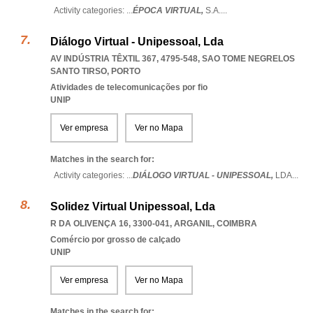
Activity categories: ...
ÉPOCA VIRTUAL,
S.A.
...
Diálogo Virtual - Unipessoal, Lda
AV INDÚSTRIA TÊXTIL 367, 4795-548
,
SAO TOME NEGRELOS
SANTO TIRSO
,
PORTO
Atividades de telecomunicações por fio
UNIP
Ver empresa
Ver no Mapa
Matches in the search for:
Activity categories: ...
DIÁLOGO VIRTUAL - UNIPESSOAL,
LDA
...
Solidez Virtual Unipessoal, Lda
R DA OLIVENÇA 16, 3300-041
,
ARGANIL
,
COIMBRA
Comércio por grosso de calçado
UNIP
Ver empresa
Ver no Mapa
Matches in the search for: