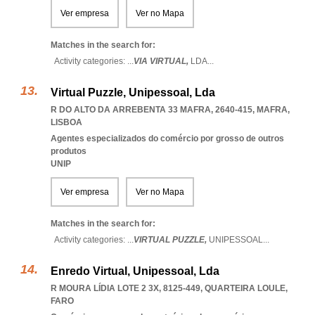
Ver empresa
Ver no Mapa
Matches in the search for:
Activity categories: ...
VIA VIRTUAL,
LDA
...
Virtual Puzzle, Unipessoal, Lda
R DO ALTO DA ARREBENTA 33 MAFRA, 2640-415
,
MAFRA
,
LISBOA
Agentes especializados do comércio por grosso de outros
produtos
UNIP
Ver empresa
Ver no Mapa
Matches in the search for:
Activity categories: ...
VIRTUAL PUZZLE,
UNIPESSOAL
...
Enredo Virtual, Unipessoal, Lda
R MOURA LÍDIA LOTE 2 3X, 8125-449
,
QUARTEIRA LOULE
,
FARO