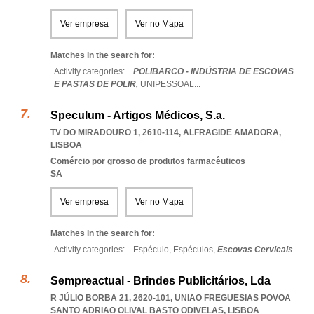
Ver empresa
Ver no Mapa
Matches in the search for:
Activity categories: ...
POLIBARCO - INDÚSTRIA DE ESCOVAS
E PASTAS DE POLIR,
UNIPESSOAL
...
Speculum - Artigos Médicos, S.a.
TV DO MIRADOURO 1, 2610-114
,
ALFRAGIDE AMADORA
,
LISBOA
Comércio por grosso de produtos farmacêuticos
SA
Ver empresa
Ver no Mapa
Matches in the search for:
Activity categories: ...
Espéculo,
Espéculos,
Escovas Cervicais
...
Sempreactual - Brindes Publicitários, Lda
R JÚLIO BORBA 21, 2620-101
,
UNIAO FREGUESIAS POVOA
SANTO ADRIAO OLIVAL BASTO ODIVELAS
,
LISBOA