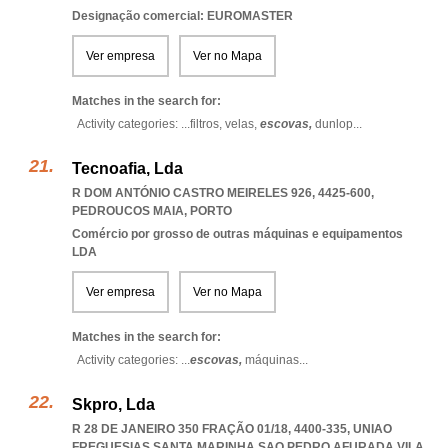
Designação comercial: EUROMASTER
Ver empresa
Ver no Mapa
Matches in the search for:
Activity categories: ...
filtros,
velas,
escovas,
dunlop
...
Tecnoafia, Lda
R DOM ANTÓNIO CASTRO MEIRELES 926, 4425-600
,
PEDROUCOS MAIA
,
PORTO
Comércio por grosso de outras máquinas e equipamentos
LDA
Ver empresa
Ver no Mapa
Matches in the search for:
Activity categories: ...
escovas,
máquinas
...
Skpro, Lda
R 28 DE JANEIRO 350 FRAÇÃO 01/18, 4400-335
,
UNIAO
FREGUESIAS SANTA MARINHA SAO PEDRO AFURADA VILA