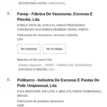
DE ESCOVAS AUTO,
UNIPESSOAL
...
Favep - Fábrica De Vassouras, Escovas E
Pincéis, Lda
R BELA VISTA 86, 4745-572
,
UNIAO FREGUESIAS
CORONADO SAO ROMAO MAMEDE TROFA
,
PORTO
Fabricação de vassouras, escovas e pincéis
LDA
Ver empresa
Ver no Mapa
Matches in the search for:
Activity categories: ...
FAVEP - FÁBRICA DE VASSOURAS,
ESCOVAS E PINCÉIS,
LDA
...
Polibarco - Indústria De Escovas E Pastas De
Polir, Unipessoal, Lda
R DA INDÚSTRIA 196 LOTE 3, 4805-270
,
PONTE GUIMARAES
,
BRAGA
Fabricação de produtos abrasivos
UNIP