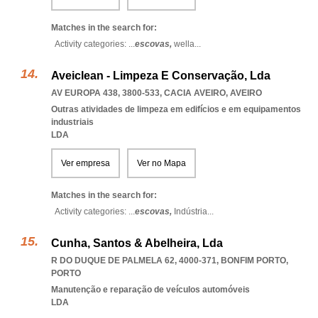
Matches in the search for:
Activity categories: ...
escovas,
wella
...
Aveiclean - Limpeza E Conservação, Lda
AV EUROPA 438, 3800-533
,
CACIA AVEIRO
,
AVEIRO
Outras atividades de limpeza em edifícios e em equipamentos
industriais
LDA
Ver empresa
Ver no Mapa
Matches in the search for:
Activity categories: ...
escovas,
Indústria
...
Cunha, Santos & Abelheira, Lda
R DO DUQUE DE PALMELA 62, 4000-371
,
BONFIM PORTO
,
PORTO
Manutenção e reparação de veículos automóveis
LDA