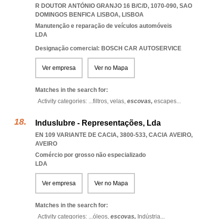
R DOUTOR ANTÓNIO GRANJO 16 B/C/D, 1070-090
,
SAO
DOMINGOS BENFICA LISBOA
,
LISBOA
Manutenção e reparação de veículos automóveis
LDA
Designação comercial: BOSCH CAR AUTOSERVICE
Ver empresa
Ver no Mapa
Matches in the search for:
Activity categories: ...
filtros,
velas,
escovas,
escapes
...
Induslubre - Representações, Lda
EN 109 VARIANTE DE CACIA, 3800-533
,
CACIA AVEIRO
,
AVEIRO
Comércio por grosso não especializado
LDA
Ver empresa
Ver no Mapa
Matches in the search for:
Activity categories: ...
óleos,
escovas,
Indústria
...