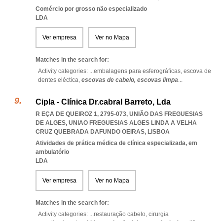
Comércio por grosso não especializado
LDA
Ver empresa
Ver no Mapa
Matches in the search for:
Activity categories: ...
embalagens para esferográficas,
escova de
dentes eléctica,
escovas de cabelo,
escovas limpa
...
Cipla - Clínica Dr.cabral Barreto, Lda
R EÇA DE QUEIROZ 1, 2795-073, UNIÃO DAS FREGUESIAS
DE ALGES
,
UNIAO FREGUESIAS ALGES LINDA A VELHA
CRUZ QUEBRADA DAFUNDO OEIRAS
,
LISBOA
Atividades de prática médica de clínica especializada, em
ambulatório
LDA
Ver empresa
Ver no Mapa
Matches in the search for:
Activity categories: ...
restauração cabelo,
cirurgia