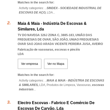
Matches in the search for:
Activity categories: ...
SINDEX - SOCIEDADE INDUSTRIAL DE
ESCOVAS DE AÇO,
LDA
...
Maia & Maia - Indústria De Escovas &
Similares, Lda
TV DO NAVEGA 326J ZONA C, 3885-183, UNIÃO DAS
FREGUESIAS DE OVAR, SÃO JOÃO
,
UNIAO FREGUESIAS
OVAR SAO JOAO ARADA VICENTE PEREIRA JUSA
,
AVEIRO
Fabricação de vassouras, escovas e pincéis
LDA
Ver empresa
Ver no Mapa
Matches in the search for:
Activity categories: ...
MAIA & MAIA - INDÚSTRIA DE ESCOVAS
& SIMILARES,
LDA,
Produtos de Limpeza,
Vassouras,
escovas
industriais
...
Electro Escovas - Fabrico E Comércio De
Escovas De Carvão, Lda