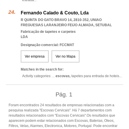
estrada
...
Fernando Calado & Couto, Lda
R QUINTA DO GATO BRAVO 14, 2810-352
,
UNIAO
FREGUESIAS LARANJEIRO FEIJO ALMADA
,
SETUBAL
Fabricação de tapetes e carpetes
LDA
Designação comercial: FCCMAT
Ver empresa
Ver no Mapa
Matches in the search for:
Activity categories: ...
escovas,
tapetes para entrada de hoteis
...
Pág.
1
Foram encontrados 24 resultados de empresas relacionadas com a
pesquisa realizada "Escovas Cervicais". Há 7 departamentos com
resultados relacionados com "Escovas Cervicais".Os resultados que
aparecem podem estar relacionados com Escovas, Baterias, Oleos,
Filtros, Velas, Alarmes, Electronica, Motores, Portugal. Pode encontrar