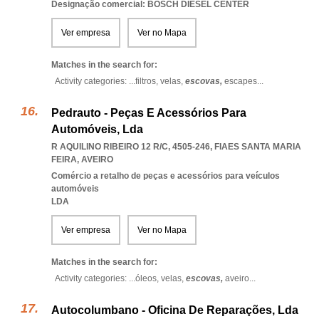
Designação comercial: BOSCH DIESEL CENTER
Ver empresa
Ver no Mapa
Matches in the search for:
Activity categories: ...
filtros,
velas,
escovas,
escapes
...
Pedrauto - Peças E Acessórios Para
Automóveis, Lda
R AQUILINO RIBEIRO 12 R/C, 4505-246
,
FIAES SANTA MARIA
FEIRA
,
AVEIRO
Comércio a retalho de peças e acessórios para veículos
automóveis
LDA
Ver empresa
Ver no Mapa
Matches in the search for:
Activity categories: ...
óleos,
velas,
escovas,
aveiro
...
Autocolumbano - Oficina De Reparações, Lda