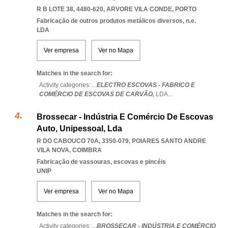
R B LOTE 38, 4480-620
,
ARVORE VILA CONDE
,
PORTO
Fabricação de outros produtos metálicos diversos, n.e.
LDA
Ver empresa
Ver no Mapa
Matches in the search for:
Activity categories: ...
ELECTRO ESCOVAS - FABRICO E
COMÉRCIO DE ESCOVAS DE CARVÃO,
LDA
...
Brossecar - Indústria E Comércio De Escovas
Auto, Unipessoal, Lda
R DO CABOUCO 70A, 3350-079
,
POIARES SANTO ANDRE
VILA NOVA
,
COIMBRA
Fabricação de vassouras, escovas e pincéis
UNIP
Ver empresa
Ver no Mapa
Matches in the search for:
Activity categories: ...
BROSSECAR - INDÚSTRIA E COMÉRCIO