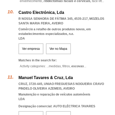
envelhecimento,
ritidectomias faciais e cervicais,
face lift
...
Castro Electrónica, Lda
R NOSSA SENHORA DE FÁTIMA 345, 4535-217
,
MOZELOS
SANTA MARIA FEIRA
,
AVEIRO
Comércio a retalho de outros produtos novos, em
estabelecimentos especializados, n.e.
LDA
Ver empresa
Ver no Mapa
Matches in the search for:
Activity categories: ...
medidas,
filtros,
escovas
...
Manuel Tavares & Cruz, Lda
CRUZ, 3720-445
,
UNIAO FREGUESIAS NOGUEIRA CRAVO
PINDELO OLIVEIRA AZEMEIS
,
AVEIRO
Manutenção e reparação de veículos automóveis
LDA
Designação comercial: AUTO ELÉCTRICA TAVARES