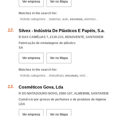
Ver empresa
Ver no Mapa
Matches in the search for:
Activity categories: ...
baterias,
auto,
escovas,
alarmes
...
Silvex - Indústria De Plásticos E Papéis, S.a.
R DAS CAMÉLIAS 7, 2130-233
,
BENAVENTE
,
SANTAREM
Fabricação de embalagens de plástico
SA
Ver empresa
Ver no Mapa
Matches in the search for:
Activity categories: ...
Industriais,
escovas,
vinil
...
Cosméticos Gova, Lda
R DO MATADOURO NOVO, 2080-107
,
ALMEIRIM
,
SANTAREM
Comércio por grosso de perfumes e de produtos de higiene
LDA
Ver empresa
Ver no Mapa