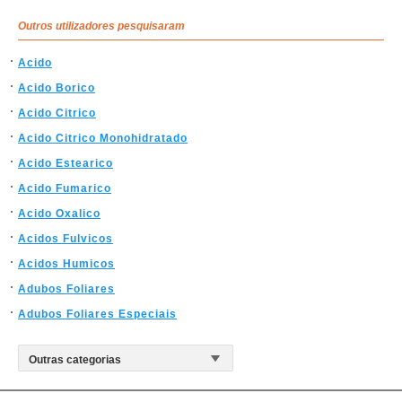
Outros utilizadores pesquisaram
Acido
Acido Borico
Acido Citrico
Acido Citrico Monohidratado
Acido Estearico
Acido Fumarico
Acido Oxalico
Acidos Fulvicos
Acidos Humicos
Adubos Foliares
Adubos Foliares Especiais