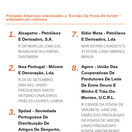
Principais Empresas relacionadas a "Escolas Da Povoa De Varzim "
ordenados por cobrança
Alcapetro - Petróleos
Ilídio Mota - Petróleos
E Derivados, S.a.
E Derivados, Lda
R DO MARUJO, 2380-220
,
MAR DO RIO CÁVADO 571,
BUGALHOS ALCANENA
,
4720-539
,
LAGO AMARES
,
SANTAREM
BRAGA
Ikea Portugal - Móveis
Agros - União Das
E Decoração, Lda
Cooperativas De
Produtores De Leite
R 28 DE SETEMBRO,
De Entre Douro E
2660-001
,
UNIAO
FREGUESIAS SANTO
Minho E Trás-Os-
ANTONIO CAVALEIROS
Montes, U.c.r.l.
FRIELAS LOURES
,
LISBOA
R CIDADE DA PÓVOA DE
VARZIM 55, 4490-295,
Spdad - Sociedade
UNIÃO DAS FREGUESIAS
Portuguesa De
DA POVOA DE VARZIM
,
Distribuição De
UNIAO FREGUESIAS
Artigos De Desporto,
POVOA VARZIM BEIRIZ