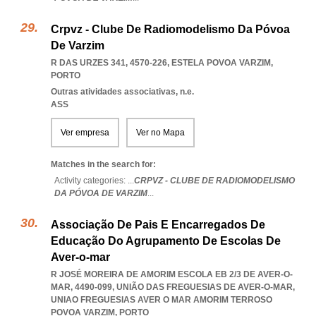
Crpvz - Clube De Radiomodelismo Da Póvoa
De Varzim
R DAS URZES 341, 4570-226
,
ESTELA POVOA VARZIM
,
PORTO
Outras atividades associativas, n.e.
ASS
Ver empresa
Ver no Mapa
Matches in the search for:
Activity categories: ...
CRPVZ - CLUBE DE RADIOMODELISMO
DA PÓVOA DE VARZIM
...
Associação De Pais E Encarregados De
Educação Do Agrupamento De Escolas De
Aver-o-mar
R JOSÉ MOREIRA DE AMORIM ESCOLA EB 2/3 DE AVER-O-
MAR, 4490-099, UNIÃO DAS FREGUESIAS DE AVER-O-MAR
,
UNIAO FREGUESIAS AVER O MAR AMORIM TERROSO
POVOA VARZIM
,
PORTO