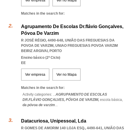
Ver empresa
Ver no Mapa
Matches in the search for:
Agrupamento De Escolas Dr.flávio Gonçalves,
Póvoa De Varzim
R JOSÉ RÉGIO, 4490-648, UNIÃO DAS FREGUESIAS DA
POVOA DE VARZIM
,
UNIAO FREGUESIAS POVOA VARZIM
BEIRIZ ARGIVAI
,
PORTO
Ensino básico (2º Ciclo)
EE
Ver empresa
Ver no Mapa
Matches in the search for:
Activity categories: ...
AGRUPAMENTO DE ESCOLAS
DR.FLÁVIO GONÇALVES,
PÓVOA DE VARZIM,
escola básica,
da póvoa de varzim
...
Datacuriosa, Unipessoal, Lda
R GOMES DE AMORIM 140 LOJA ESQ., 4490-641, UNIÃO DAS