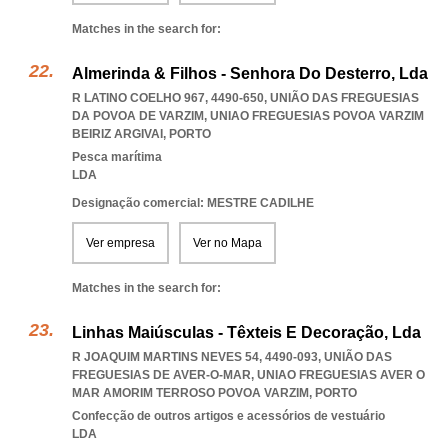
Matches in the search for:
Almerinda & Filhos - Senhora Do Desterro, Lda
R LATINO COELHO 967, 4490-650, UNIÃO DAS FREGUESIAS
DA POVOA DE VARZIM
,
UNIAO FREGUESIAS POVOA VARZIM
BEIRIZ ARGIVAI
,
PORTO
Pesca marítima
LDA
Designação comercial: MESTRE CADILHE
Ver empresa
Ver no Mapa
Matches in the search for:
Linhas Maiúsculas - Têxteis E Decoração, Lda
R JOAQUIM MARTINS NEVES 54, 4490-093, UNIÃO DAS
FREGUESIAS DE AVER-O-MAR
,
UNIAO FREGUESIAS AVER O
MAR AMORIM TERROSO POVOA VARZIM
,
PORTO
Confecção de outros artigos e acessórios de vestuário
LDA