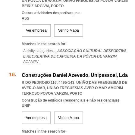
DA POVOA DE VARZIM
,
UNIAO FREGUESIAS POVOA VARZIM
BEIRIZ ARGIVAI
,
PORTO
Outras atividades desportivas, n.e.
ASS
Ver empresa
Ver no Mapa
Matches in the search for:
Activity categories: ...
ASSOCIAÇÃO CULTURAL DESPORTIVA
E RECREATIVA DE CAPOEIRA DA PÓVOA DE VARZIM,
ACAMPV
...
Construções Daniel Azevedo, Unipessoal, Lda
R DO PEDROSO 116, 4495-143, UNIÃO DAS FREGUESIAS DE
AVER-O-MAR
,
UNIAO FREGUESIAS AVER O MAR AMORIM
TERROSO POVOA VARZIM
,
PORTO
Construção de edifícios (residenciais e não residenciais)
UNIP
Ver empresa
Ver no Mapa
Matches in the search for: