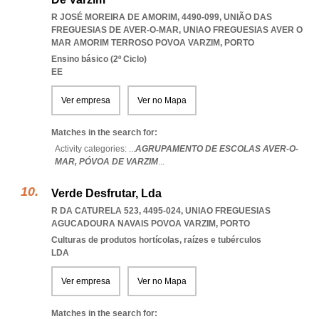
R JOSÉ MOREIRA DE AMORIM, 4490-099, UNIÃO DAS
FREGUESIAS DE AVER-O-MAR
,
UNIAO FREGUESIAS AVER O
MAR AMORIM TERROSO POVOA VARZIM
,
PORTO
Ensino básico (2º Ciclo)
EE
Ver empresa
Ver no Mapa
Matches in the search for:
Activity categories: ...
AGRUPAMENTO DE ESCOLAS AVER-O-
MAR,
PÓVOA DE VARZIM
...
Verde Desfrutar, Lda
R DA CATURELA 523, 4495-024
,
UNIAO FREGUESIAS
AGUCADOURA NAVAIS POVOA VARZIM
,
PORTO
Culturas de produtos hortícolas, raízes e tubérculos
LDA
Ver empresa
Ver no Mapa
Matches in the search for: