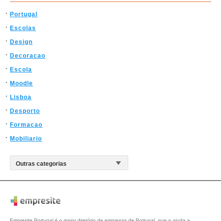
Portugal
Escolas
Design
Decoracao
Escola
Moodle
Lisboa
Desporto
Formacao
Mobiliario
Empresite Portugal é o maior diretório de empresas de Portugal, que o ajuda a