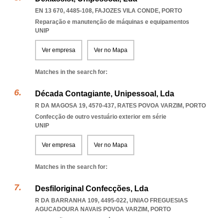
EN 13 670, 4485-108
,
FAJOZES VILA CONDE
,
PORTO
Reparação e manutenção de máquinas e equipamentos
UNIP
Ver empresa
Ver no Mapa
Matches in the search for:
Década Contagiante, Unipessoal, Lda
R DA MAGOSA 19, 4570-437
,
RATES POVOA VARZIM
,
PORTO
Confecção de outro vestuário exterior em série
UNIP
Ver empresa
Ver no Mapa
Matches in the search for:
Desfiloriginal Confecções, Lda
R DA BARRANHA 109, 4495-022
,
UNIAO FREGUESIAS
AGUCADOURA NAVAIS POVOA VARZIM
,
PORTO