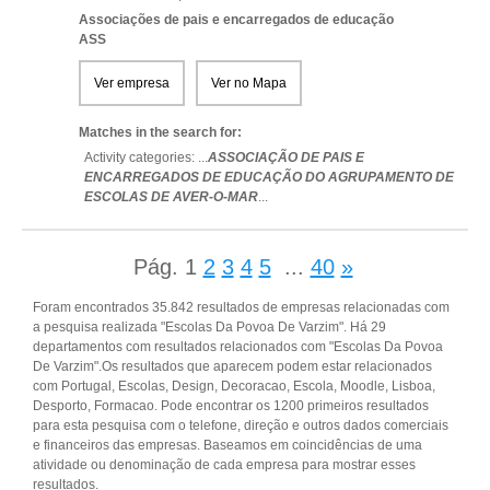
Associações de pais e encarregados de educação
ASS
Ver empresa
Ver no Mapa
Matches in the search for:
Activity categories: ...
ASSOCIAÇÃO DE PAIS E
ENCARREGADOS DE EDUCAÇÃO DO AGRUPAMENTO DE
ESCOLAS DE AVER-O-MAR
...
Pág.
1
2
3
4
5
...
40
»
Foram encontrados 35.842 resultados de empresas relacionadas com
a pesquisa realizada "Escolas Da Povoa De Varzim". Há 29
departamentos com resultados relacionados com "Escolas Da Povoa
De Varzim".Os resultados que aparecem podem estar relacionados
com Portugal, Escolas, Design, Decoracao, Escola, Moodle, Lisboa,
Desporto, Formacao. Pode encontrar os 1200 primeiros resultados
para esta pesquisa com o telefone, direção e outros dados comerciais
e financeiros das empresas. Baseamos em coincidências de uma
atividade ou denominação de cada empresa para mostrar esses
resultados.