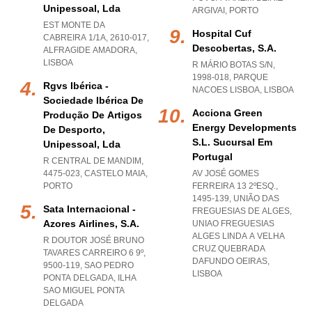
Unipessoal, Lda
ARGIVAI
,
PORTO
EST MONTE DA
Hospital Cuf
CABREIRA 1/1A, 2610-017
,
Descobertas, S.a.
ALFRAGIDE AMADORA
,
LISBOA
R MÁRIO BOTAS S/N,
1998-018
,
PARQUE
Rgvs Ibérica -
NACOES LISBOA
,
LISBOA
Sociedade Ibérica De
Acciona Green
Produção De Artigos
Energy Developments
De Desporto,
S.l. Sucursal Em
Unipessoal, Lda
Portugal
R CENTRAL DE MANDIM,
4475-023
,
CASTELO MAIA
,
AV JOSÉ GOMES
PORTO
FERREIRA 13 2ºESQ.,
1495-139, UNIÃO DAS
Sata Internacional -
FREGUESIAS DE ALGES
,
Azores Airlines, S.a.
UNIAO FREGUESIAS
ALGES LINDA A VELHA
R DOUTOR JOSÉ BRUNO
CRUZ QUEBRADA
TAVARES CARREIRO 6 9º,
DAFUNDO OEIRAS
,
9500-119
,
SAO PEDRO
LISBOA
PONTA DELGADA
,
ILHA
SAO MIGUEL PONTA
DELGADA