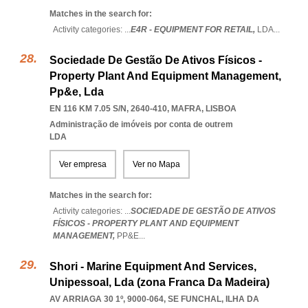
Matches in the search for:
Activity categories: ...
E4R - EQUIPMENT FOR RETAIL,
LDA
...
Sociedade De Gestão De Ativos Físicos -
Property Plant And Equipment Management,
Pp&e, Lda
EN 116 KM 7.05 S/N, 2640-410
,
MAFRA
,
LISBOA
Administração de imóveis por conta de outrem
LDA
Ver empresa
Ver no Mapa
Matches in the search for:
Activity categories: ...
SOCIEDADE DE GESTÃO DE ATIVOS
FÍSICOS - PROPERTY PLANT AND EQUIPMENT
MANAGEMENT,
PP&E
...
Shori - Marine Equipment And Services,
Unipessoal, Lda (zona Franca Da Madeira)
AV ARRIAGA 30 1º, 9000-064
,
SE FUNCHAL
,
ILHA DA