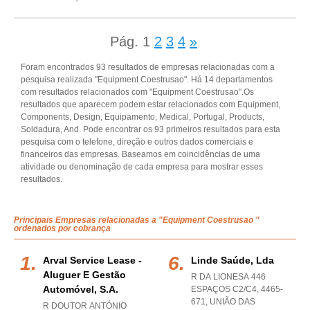
Pág.
1
2
3
4
»
Foram encontrados 93 resultados de empresas relacionadas com a
pesquisa realizada "Equipment Coestrusao". Há 14 departamentos
com resultados relacionados com "Equipment Coestrusao".Os
resultados que aparecem podem estar relacionados com Equipment,
Components, Design, Equipamento, Medical, Portugal, Products,
Soldadura, And. Pode encontrar os 93 primeiros resultados para esta
pesquisa com o telefone, direção e outros dados comerciais e
financeiros das empresas. Baseamos em coincidências de uma
atividade ou denominação de cada empresa para mostrar esses
resultados.
Principais Empresas relacionadas a "Equipment Coestrusao "
ordenados por cobrança
Arval Service Lease -
Linde Saúde, Lda
Aluguer E Gestão
R DA LIONESA 446
Automóvel, S.a.
ESPAÇOS C2/C4, 4465-
671, UNIÃO DAS
R DOUTOR ANTÓNIO