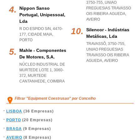
3750-755
,
UNIAO
Nippon Sanso
FREGUESIAS TRAVASSO
OIS RIBEIRA AGUEDA
,
Portugal, Unipessoal,
AVEIRO
Lda
R DO ESPIDO S/N, 4470-
Silencor - Indústrias
177
,
CIDADE MAIA
,
Metálicas, Lda
PORTO
TRAVASSÔ, 3750-755
,
UNIAO FREGUESIAS
Mahle - Componentes
TRAVASSO OIS RIBEIRA
De Motores, S.a.
AGUEDA
,
AVEIRO
NÚCLEO INDUSTRIAL DE
MURTEDE LOTE 1, 3060-
372
,
MURTEDE
CANTANHEDE
,
COIMBRA
Filtrar "Equipment Coestrusao" por Concelho
LISBOA
(36 Empresas)
PORTO
(20 Empresas)
BRAGA
(9 Empresas)
AVEIRO
(8 Empresas)