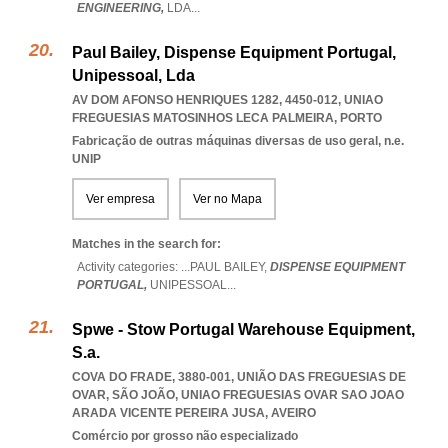
ENGINEERING,
LDA
...
Paul Bailey, Dispense Equipment Portugal,
Unipessoal, Lda
AV DOM AFONSO HENRIQUES 1282, 4450-012
,
UNIAO
FREGUESIAS MATOSINHOS LECA PALMEIRA
,
PORTO
Fabricação de outras máquinas diversas de uso geral, n.e.
UNIP
Ver empresa
Ver no Mapa
Matches in the search for:
Activity categories: ...
PAUL BAILEY,
DISPENSE EQUIPMENT
PORTUGAL,
UNIPESSOAL
...
Spwe - Stow Portugal Warehouse Equipment,
S.a.
COVA DO FRADE, 3880-001, UNIÃO DAS FREGUESIAS DE
OVAR, SÃO JOÃO
,
UNIAO FREGUESIAS OVAR SAO JOAO
ARADA VICENTE PEREIRA JUSA
,
AVEIRO
Comércio por grosso não especializado