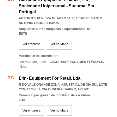
Sociedade Unipersonal - Sucursal Em
Portugal
AV FONTES PEREIRA DE MELO 51 1º, 1050-120
,
SANTO
ANTONIO LISBOA
,
LISBOA
Aluguer de outras máquinas e equipamentos, n.e.
ESTR
Ver empresa
Ver no Mapa
Matches in the search for:
Activity categories: ...
CAIXABANK EQUIPMENT FINANCE,
S.A.
...
E4r - Equipment For Retail, Lda
R DO VALE GRANDE ZONA INDUSTRIAL DE OIÃ SUL LOTE
C20, 3770-051
,
OIA OLIVEIRA BAIRRO
,
AVEIRO
Comércio por grosso de mobiliário de escritório
LDA
Ver empresa
Ver no Mapa