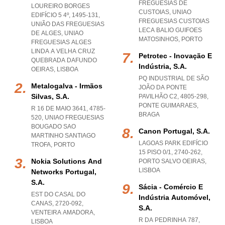
FREGUESIAS DE
LOUREIRO BORGES
CUSTOIAS
,
UNIAO
EDIFÍCIO 5 4º, 1495-131,
FREGUESIAS CUSTOIAS
UNIÃO DAS FREGUESIAS
LECA BALIO GUIFOES
DE ALGES
,
UNIAO
MATOSINHOS
,
PORTO
FREGUESIAS ALGES
LINDA A VELHA CRUZ
Petrotec - Inovação E
QUEBRADA DAFUNDO
Indústria, S.a.
OEIRAS
,
LISBOA
PQ INDUSTRIAL DE SÃO
Metalogalva - Irmãos
JOÃO DA PONTE
Silvas, S.a.
PAVILHÃO C2, 4805-298
,
PONTE GUIMARAES
,
R 16 DE MAIO 3641, 4785-
BRAGA
520
,
UNIAO FREGUESIAS
BOUGADO SAO
Canon Portugal, S.a.
MARTINHO SANTIAGO
LAGOAS PARK EDIFÍCIO
TROFA
,
PORTO
15 PISO 0/1, 2740-262
,
Nokia Solutions And
PORTO SALVO OEIRAS
,
LISBOA
Networks Portugal,
S.a.
Sácia - Comércio E
EST DO CASAL DO
Indústria Automóvel,
CANAS, 2720-092
,
S.a.
VENTEIRA AMADORA
,
R DA PEDRINHA 787,
LISBOA