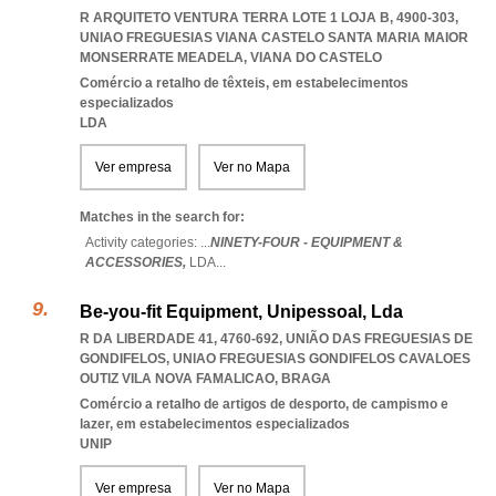
R ARQUITETO VENTURA TERRA LOTE 1 LOJA B, 4900-303
,
UNIAO FREGUESIAS VIANA CASTELO SANTA MARIA MAIOR
MONSERRATE MEADELA
,
VIANA DO CASTELO
Comércio a retalho de têxteis, em estabelecimentos
especializados
LDA
Ver empresa
Ver no Mapa
Matches in the search for:
Activity categories: ...
NINETY-FOUR - EQUIPMENT &
ACCESSORIES,
LDA
...
Be-you-fit Equipment, Unipessoal, Lda
R DA LIBERDADE 41, 4760-692, UNIÃO DAS FREGUESIAS DE
GONDIFELOS
,
UNIAO FREGUESIAS GONDIFELOS CAVALOES
OUTIZ VILA NOVA FAMALICAO
,
BRAGA
Comércio a retalho de artigos de desporto, de campismo e
lazer, em estabelecimentos especializados
UNIP
Ver empresa
Ver no Mapa