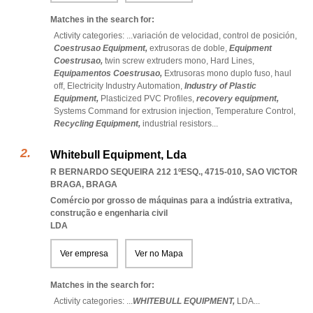
Matches in the search for:
Activity categories: ...
variación de velocidad,
control de posición,
Coestrusao Equipment,
extrusoras de doble,
Equipment
Coestrusao,
twin screw extruders mono,
Hard Lines,
Equipamentos Coestrusao,
Extrusoras mono duplo fuso,
haul
off,
Electricity Industry Automation,
Industry of Plastic
Equipment,
Plasticized PVC Profiles,
recovery equipment,
Systems Command for extrusion injection,
Temperature Control,
Recycling Equipment,
industrial resistors
...
Whitebull Equipment, Lda
R BERNARDO SEQUEIRA 212 1ºESQ., 4715-010
,
SAO VICTOR
BRAGA
,
BRAGA
Comércio por grosso de máquinas para a indústria extrativa,
construção e engenharia civil
LDA
Ver empresa
Ver no Mapa
Matches in the search for:
Activity categories: ...
WHITEBULL EQUIPMENT,
LDA
...