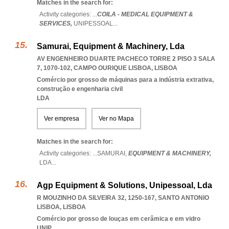
Matches in the search for:
Activity categories: ...
COILA - MEDICAL EQUIPMENT &
SERVICES,
UNIPESSOAL
...
Samurai, Equipment & Machinery, Lda
AV ENGENHEIRO DUARTE PACHECO TORRE 2 PISO 3 SALA
7, 1070-102
,
CAMPO OURIQUE LISBOA
,
LISBOA
Comércio por grosso de máquinas para a indústria extrativa,
construção e engenharia civil
LDA
Ver empresa
Ver no Mapa
Matches in the search for:
Activity categories: ...
SAMURAI,
EQUIPMENT & MACHINERY,
LDA
...
Agp Equipment & Solutions, Unipessoal, Lda
R MOUZINHO DA SILVEIRA 32, 1250-167
,
SANTO ANTONIO
LISBOA
,
LISBOA
Comércio por grosso de louças em cerâmica e em vidro
UNIP