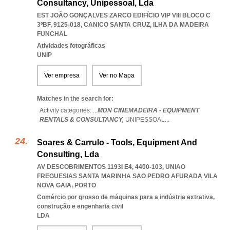
Consultancy, Unipessoal, Lda
EST JOÃO GONÇALVES ZARCO EDIFÍCIO VIP VIII BLOCO C
3ºBF, 9125-018
,
CANICO SANTA CRUZ
,
ILHA DA MADEIRA
FUNCHAL
Atividades fotográficas
UNIP
Ver empresa
Ver no Mapa
Matches in the search for:
Activity categories: ...
MDN CINEMADEIRA - EQUIPMENT
RENTALS & CONSULTANCY,
UNIPESSOAL
...
Soares & Carrulo - Tools, Equipment And
Consulting, Lda
AV DESCOBRIMENTOS 1193I E4, 4400-103
,
UNIAO
FREGUESIAS SANTA MARINHA SAO PEDRO AFURADA VILA
NOVA GAIA
,
PORTO
Comércio por grosso de máquinas para a indústria extrativa,
construção e engenharia civil
LDA