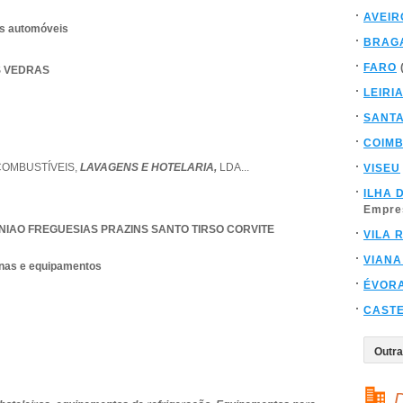
AVEIR
os automóveis
BRAG
FARO
ES VEDRAS
LEIRI
SANT
COIM
COMBUSTÍVEIS,
LAVAGENS E HOTELARIA,
LDA
...
VISEU
ILHA 
Empre
NIAO FREGUESIAS PRAZINS SANTO TIRSO CORVITE
VILA 
VIANA
nas e equipamentos
ÉVOR
CAST
D