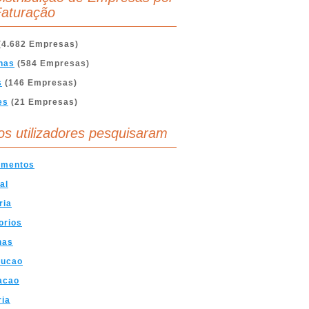
aturação
(4.682 Empresas)
nas
(584 Empresas)
s
(146 Empresas)
es
(21 Empresas)
os utilizadores pesquisaram
amentos
al
ria
orios
nas
rucao
acao
ria