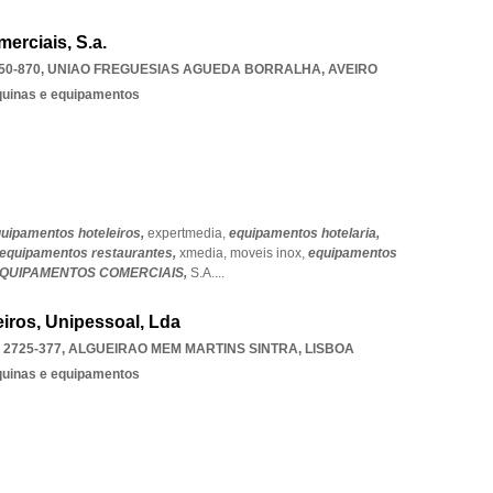
erciais, S.a.
50-870
,
UNIAO FREGUESIAS AGUEDA BORRALHA
,
AVEIRO
quinas e equipamentos
uipamentos hoteleiros,
expertmedia,
equipamentos hotelaria,
equipamentos restaurantes,
xmedia,
moveis inox,
equipamentos
EQUIPAMENTOS COMERCIAIS,
S.A.
...
iros, Unipessoal, Lda
 2725-377
,
ALGUEIRAO MEM MARTINS SINTRA
,
LISBOA
quinas e equipamentos