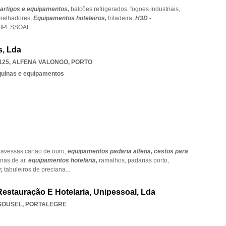
artigos e equipamentos,
balcões refrigerados,
fogoes industriais,
relhadores,
Equipamentos hoteleiros,
fritadeira,
H3D -
IPESSOAL
...
, Lda
125
,
ALFENA VALONGO
,
PORTO
quinas e equipamentos
ravessas cartao de ouro,
equipamentos padaria alfena,
cestos para
inas de ar,
equipamentos hotelaria,
ramalhos,
padarias porto,
r,
tabuleiros de preciana
...
estauração E Hotelaria, Unipessoal, Lda
SOUSEL
,
PORTALEGRE