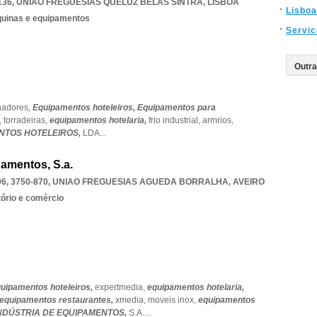
136
,
UNIAO FREGUESIAS QUELUZ BELAS SINTRA
,
LISBOA
Lisboa
quinas e equipamentos
Servi
hadores,
Equipamentos hoteleiros,
Equipamentos para
s,
torradeiras,
equipamentos hotelaria,
frio industrial,
armrios,
ENTOS HOTELEIROS,
LDA
...
pamentos, S.a.
, 3750-870
,
UNIAO FREGUESIAS AGUEDA BORRALHA
,
AVEIRO
tório e comércio
uipamentos hoteleiros,
expertmedia,
equipamentos hotelaria,
equipamentos restaurantes,
xmedia,
moveis inox,
equipamentos
INDÚSTRIA DE EQUIPAMENTOS,
S.A.
...