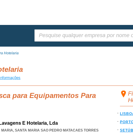
Pesquisar:
a Hotelaria
telaria
informações
F
usca para Equipamentos Para
H
LISBO
PORT
Lavagens E Hotelaria, Lda
A MARIA
,
SANTA MARIA SAO PEDRO MATACAES TORRES
SETÚ