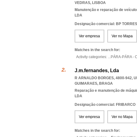
VEDRAS
,
LISBOA
Manutenção e reparação de veícul
LDA
Designação comercial: BP TORR
Ver empresa
Ver no Mapa
Matches in the search for:
Activity categories: ...
PÁRA-PÁRA - 
J.m.fernandes, Lda
R ARNALDO BORGES, 4800-942
,
U
GUIMARAES
,
BRAGA
Reparação e manutenção de máqui
LDA
Designação comercial: FRIBARCO
Ver empresa
Ver no Mapa
Matches in the search for: