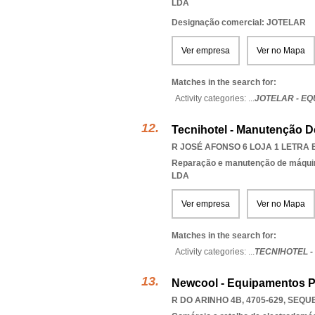
LDA
Designação comercial: JOTELAR
Ver empresa
Ver no Mapa
Matches in the search for:
Activity categories: ...
JOTELAR - E
Tecnihotel - Manutenção D
R JOSÉ AFONSO 6 LOJA 1 LETRA B
Reparação e manutenção de máqui
LDA
Ver empresa
Ver no Mapa
Matches in the search for:
Activity categories: ...
TECNIHOTEL 
Newcool - Equipamentos Pa
R DO ARINHO 4B, 4705-629
,
SEQU