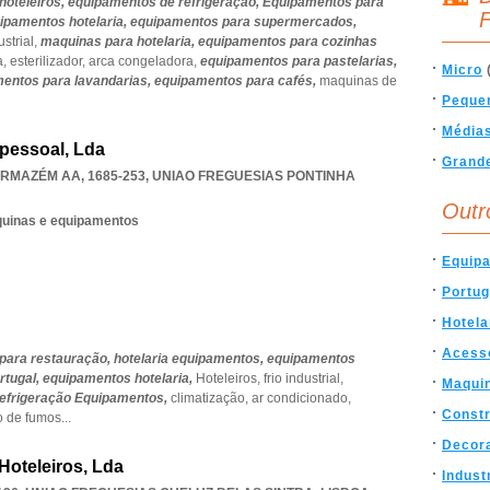
hoteleiros,
equipamentos de refrigeração,
Equipamentos para
F
ipamentos hotelaria,
equipamentos para supermercados,
strial,
maquinas para hotelaria,
equipamentos para cozinhas
a,
esterilizador,
arca congeladora,
equipamentos para pastelarias,
Micro
entos para lavandarias,
equipamentos para cafés,
maquinas de
Peque
Média
pessoal, Lda
Grand
RMAZÉM AA, 1685-253
,
UNIAO FREGUESIAS PONTINHA
Outr
quinas e equipamentos
Equip
Portug
Hotela
Acess
para restauração,
hotelaria equipamentos,
equipamentos
rtugal,
equipamentos hotelaria,
Hoteleiros,
frio industrial,
Maqui
efrigeração Equipamentos,
climatização,
ar condicionado,
Const
o de fumos
...
Decor
Hoteleiros, Lda
Indust