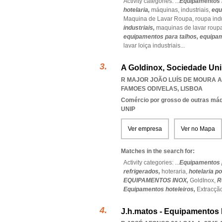
Activity categories: ...
Equipamentos 
hotelaria,
máquinas,
industriais,
equ
Maquina de Lavar Roupa,
roupa indu
industriais,
maquinas de lavar roup
equipamentos para talhos,
equipam
lavar loiça industriais
...
A Goldinox, Sociedade Uni
R MAJOR JOÃO LUÍS DE MOURA A
FAMOES ODIVELAS
,
LISBOA
Comércio por grosso de outras má
UNIP
Ver empresa
Ver no Mapa
Matches in the search for:
Activity categories: ...
Equipamentos 
refrigerados,
hoteraria,
hotelaria po
EQUIPAMENTOS INOX,
GoldInox,
R
Equipamentos hoteleiros,
Extracçã
J.h.matos - Equipamentos 