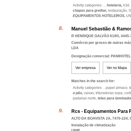
Activity categories: ...
hotelaria,
h3d,
chapas para grelhar,
restauração,
G
EQUIPAMENTOS HOTELEIROS,
UN
Manuel Sebastião & Ramos
R HENRIQUE GALVÃO 61/65, 4445-
Comércio por grosso de outras má
LDA
Designação comercial: PANIHOTEL
Ver empresa
Ver no Mapa
Matches in the search for:
Activity categories: ...
papel almaco,
t
o pão,
caixas,
trituradoras sopa,
cort
padarias norte,
telas para laminado
Rcs - Equipamentos Para R
ALTO DA BOAVISTA 2A, 7470-224
,
Instalação de climatização
UNIP