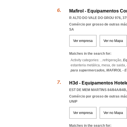
Mafirol - Equipamentos Com
R ALTO DO VALE DO GROU 976, 37
Comércio por grosso de outras má
SA
Ver empresa
Ver no Mapa
Matches in the search for:
Activity categories: ...
refrigeração,
Eq
estanteria metálica,
mesa,
de saida,
para supermercados,
MAFIROL - 
H3d - Equipamentos Hotele
EST DE MEM MARTINS 84/84A/84B,
Comércio por grosso de outras má
UNIP
Ver empresa
Ver no Mapa
Matches in the search for: