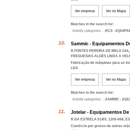
Ver empresa
Ver no Mapa
Matches in the search for:
Activity categories: ...
RCS - EQUIP
Sammic - Equipamentos De
R FONTES PEREIRA DE MELO 24A,
FREGUESIAS ALGES LINDA A VE
Fabricação de máquinas para as ind
LDA
Ver empresa
Ver no Mapa
Matches in the search for:
Activity categories: ...
SAMMIC - EQ
Jotelar - Equipamentos De 
R DA ESTRELA 61/65, 1200-668
,
ES
Comércio por grosso de outras má