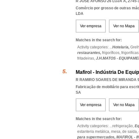
R JOSÉ AFONSO 26 LOJA A, 2745-
Comércio por grosso de outras má
LDA
Ver empresa
Ver no Mapa
Matches in the search for:
Activity categories: ...
Hotelaria,
Grel
restaurantes,
frigoríficos,
frigorifica
fritadeiras,
J.H.MATOS - EQUIPAM
Mafirol - Indústria De Equi
R RAMIRO SOARES DE MIRANDA 96
Fabricação de mobiliário para escri
SA
Ver empresa
Ver no Mapa
Matches in the search for:
Activity categories: ...
refrigeração,
Eq
estanteria metálica,
mesa,
de saida,
para supermercados,
MAFIROL - 