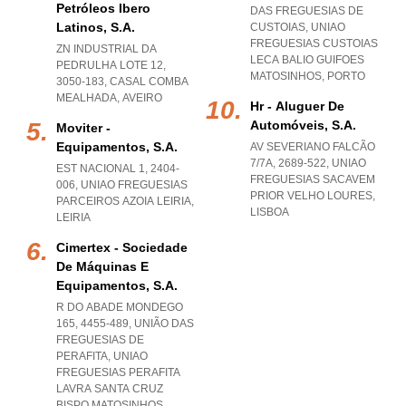
Petróleos Ibero
DAS FREGUESIAS DE
Latinos, S.a.
CUSTOIAS
,
UNIAO
FREGUESIAS CUSTOIAS
ZN INDUSTRIAL DA
LECA BALIO GUIFOES
PEDRULHA LOTE 12,
MATOSINHOS
,
PORTO
3050-183
,
CASAL COMBA
MEALHADA
,
AVEIRO
Hr - Aluguer De
Automóveis, S.a.
Moviter -
Equipamentos, S.a.
AV SEVERIANO FALCÃO
7/7A, 2689-522
,
UNIAO
EST NACIONAL 1, 2404-
FREGUESIAS SACAVEM
006
,
UNIAO FREGUESIAS
PRIOR VELHO LOURES
,
PARCEIROS AZOIA LEIRIA
,
LISBOA
LEIRIA
Cimertex - Sociedade
De Máquinas E
Equipamentos, S.a.
R DO ABADE MONDEGO
165, 4455-489, UNIÃO DAS
FREGUESIAS DE
PERAFITA
,
UNIAO
FREGUESIAS PERAFITA
LAVRA SANTA CRUZ
BISPO MATOSINHOS
,