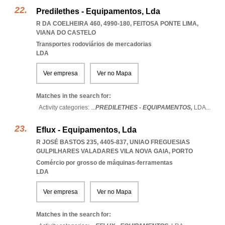
Predilethes - Equipamentos, Lda
R DA COELHEIRA 460, 4990-180
,
FEITOSA PONTE LIMA
,
VIANA DO CASTELO
Transportes rodoviários de mercadorias
LDA
Ver empresa
Ver no Mapa
Matches in the search for:
Activity categories: ...
PREDILETHES - EQUIPAMENTOS,
LDA
...
Eflux - Equipamentos, Lda
R JOSÉ BASTOS 235, 4405-837
,
UNIAO FREGUESIAS
GULPILHARES VALADARES VILA NOVA GAIA
,
PORTO
Comércio por grosso de máquinas-ferramentas
LDA
Ver empresa
Ver no Mapa
Matches in the search for: