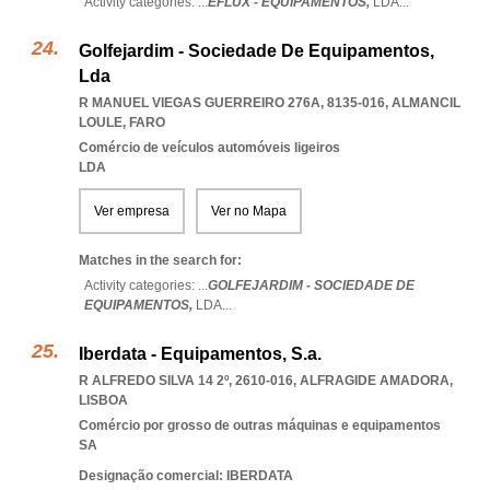
Activity categories: ...
EFLUX - EQUIPAMENTOS,
LDA
...
Golfejardim - Sociedade De Equipamentos,
Lda
R MANUEL VIEGAS GUERREIRO 276A, 8135-016
,
ALMANCIL
LOULE
,
FARO
Comércio de veículos automóveis ligeiros
LDA
Ver empresa
Ver no Mapa
Matches in the search for:
Activity categories: ...
GOLFEJARDIM - SOCIEDADE DE
EQUIPAMENTOS,
LDA
...
Iberdata - Equipamentos, S.a.
R ALFREDO SILVA 14 2º, 2610-016
,
ALFRAGIDE AMADORA
,
LISBOA
Comércio por grosso de outras máquinas e equipamentos
SA
Designação comercial: IBERDATA