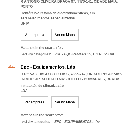
R ANTÓNIO OLIVEIRA BRAGA 97, 4470-141
,
CIDADE MAIA
,
PORTO
Comércio a retalho de electrodomésticos, em
estabelecimentos especializados
UNIP
Ver empresa
Ver no Mapa
Matches in the search for:
Activity categories: ...
VHL - EQUIPAMENTOS,
UNIPESSOAL
...
Epc - Equipamentos, Lda
R DE SÃO TIAGO 727 LOJA C, 4835-247
,
UNIAO FREGUESIAS
CANDOSO SAO TIAGO MASCOTELOS GUIMARAES
,
BRAGA
Instalação de climatização
LDA
Ver empresa
Ver no Mapa
Matches in the search for:
Activity categories: ...
EPC - EQUIPAMENTOS,
LDA
...