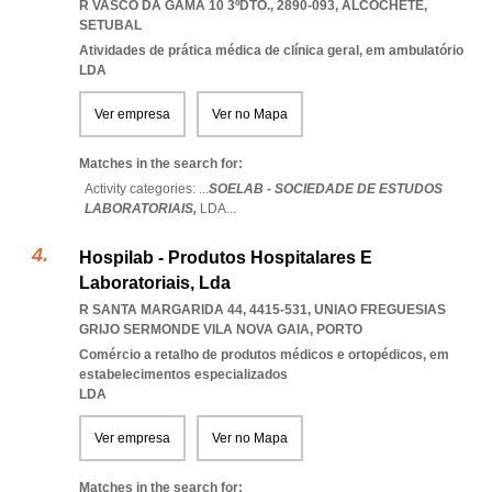
R VASCO DA GAMA 10 3ºDTO., 2890-093
,
ALCOCHETE
,
SETUBAL
Atividades de prática médica de clínica geral, em ambulatório
LDA
Ver empresa
Ver no Mapa
Matches in the search for:
Activity categories: ...
SOELAB - SOCIEDADE DE ESTUDOS
LABORATORIAIS,
LDA
...
Hospilab - Produtos Hospitalares E
Laboratoriais, Lda
R SANTA MARGARIDA 44, 4415-531
,
UNIAO FREGUESIAS
GRIJO SERMONDE VILA NOVA GAIA
,
PORTO
Comércio a retalho de produtos médicos e ortopédicos, em
estabelecimentos especializados
LDA
Ver empresa
Ver no Mapa
Matches in the search for: