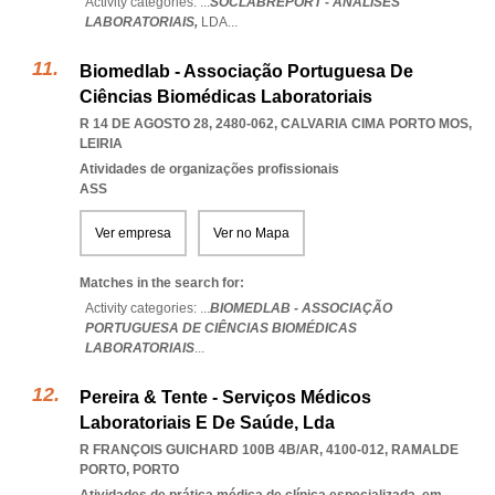
Activity categories: ...
SOCLABREPORT - ANÁLISES
LABORATORIAIS,
LDA
...
Biomedlab - Associação Portuguesa De
Ciências Biomédicas Laboratoriais
R 14 DE AGOSTO 28, 2480-062
,
CALVARIA CIMA PORTO MOS
,
LEIRIA
Atividades de organizações profissionais
ASS
Ver empresa
Ver no Mapa
Matches in the search for:
Activity categories: ...
BIOMEDLAB - ASSOCIAÇÃO
PORTUGUESA DE CIÊNCIAS BIOMÉDICAS
LABORATORIAIS
...
Pereira & Tente - Serviços Médicos
Laboratoriais E De Saúde, Lda
R FRANÇOIS GUICHARD 100B 4B/AR, 4100-012
,
RAMALDE
PORTO
,
PORTO