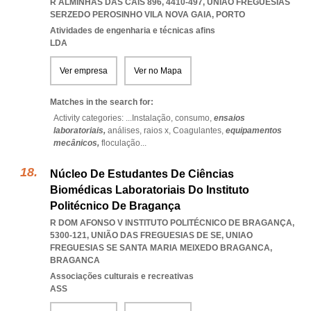
R ALMINHAS DAS CAIS 896, 4410-497
,
UNIAO FREGUESIAS
SERZEDO PEROSINHO VILA NOVA GAIA
,
PORTO
Atividades de engenharia e técnicas afins
LDA
Ver empresa
Ver no Mapa
Matches in the search for:
Activity categories: ...
Instalação,
consumo,
ensaios
laboratoriais,
análises,
raios x,
Coagulantes,
equipamentos
mecânicos,
floculação
...
Núcleo De Estudantes De Ciências
Biomédicas Laboratoriais Do Instituto
Politécnico De Bragança
R DOM AFONSO V INSTITUTO POLITÉCNICO DE BRAGANÇA,
5300-121, UNIÃO DAS FREGUESIAS DE SE
,
UNIAO
FREGUESIAS SE SANTA MARIA MEIXEDO BRAGANCA
,
BRAGANCA
Associações culturais e recreativas
ASS