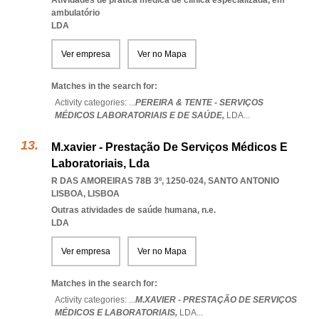
Atividades de prática médica de clínica especializada, em
ambulatório
LDA
Ver empresa
Ver no Mapa
Matches in the search for:
Activity categories: ...
PEREIRA & TENTE - SERVIÇOS
MÉDICOS LABORATORIAIS E DE SAÚDE,
LDA
...
M.xavier - Prestação De Serviços Médicos E
Laboratoriais, Lda
R DAS AMOREIRAS 78B 3º, 1250-024
,
SANTO ANTONIO
LISBOA
,
LISBOA
Outras atividades de saúde humana, n.e.
LDA
Ver empresa
Ver no Mapa
Matches in the search for:
Activity categories: ...
M.XAVIER - PRESTAÇÃO DE SERVIÇOS
MÉDICOS E LABORATORIAIS,
LDA
...