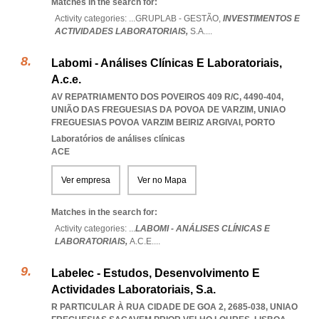
Matches in the search for:
Activity categories: ...
GRUPLAB - GESTÃO,
INVESTIMENTOS E
ACTIVIDADES LABORATORIAIS,
S.A.
...
Labomi - Análises Clínicas E Laboratoriais,
A.c.e.
AV REPATRIAMENTO DOS POVEIROS 409 R/C, 4490-404,
UNIÃO DAS FREGUESIAS DA POVOA DE VARZIM
,
UNIAO
FREGUESIAS POVOA VARZIM BEIRIZ ARGIVAI
,
PORTO
Laboratórios de análises clínicas
ACE
Ver empresa
Ver no Mapa
Matches in the search for:
Activity categories: ...
LABOMI - ANÁLISES CLÍNICAS E
LABORATORIAIS,
A.C.E.
...
Labelec - Estudos, Desenvolvimento E
Actividades Laboratoriais, S.a.
R PARTICULAR À RUA CIDADE DE GOA 2, 2685-038
,
UNIAO