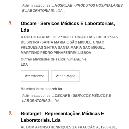
Activity categories: ...
HOSPILAB - PRODUTOS HOSPITALARES
E LABORATORIAIS,
LDA
...
Obcare - Serviços Médicos E Laboratoriais,
Lda
R RIO DO PARDAL 30, 2710-637, UNIÃO DAS FREGUESIAS
DE SINTRA (SANTA MARIA E SÃO MIGUEL
,
UNIAO
FREGUESIAS SINTRA SANTA MARIA SAO MIGUEL
MARTINHO PEDRO PENAFERRIM
,
LISBOA
Outras atividades de saúde humana, n.e.
LDA
Ver empresa
Ver no Mapa
Matches in the search for:
Activity categories: ...
OBCARE - SERVIÇOS MÉDICOS E
LABORATORIAIS,
LDA
...
Biotarget - Representações Médicas E
Laboratoriais, Lda
AL DOM AFONSO HENRIQUES 2A FRACÇÃO A, 1900-181
,