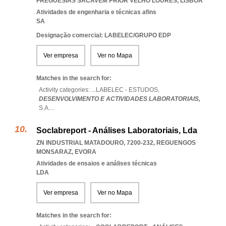
FREGUESIAS SACAVEM PRIOR VELHO LOURES
,
LISBOA
Atividades de engenharia e técnicas afins
SA
Designação comercial: LABELEC/GRUPO EDP
Ver empresa
Ver no Mapa
Matches in the search for:
Activity categories: ...
LABELEC - ESTUDOS,
DESENVOLVIMENTO E ACTIVIDADES LABORATORIAIS,
S.A.
...
Soclabreport - Análises Laboratoriais, Lda
ZN INDUSTRIAL MATADOURO, 7200-232
,
REGUENGOS
MONSARAZ
,
EVORA
Atividades de ensaios e análises técnicas
LDA
Ver empresa
Ver no Mapa
Matches in the search for: