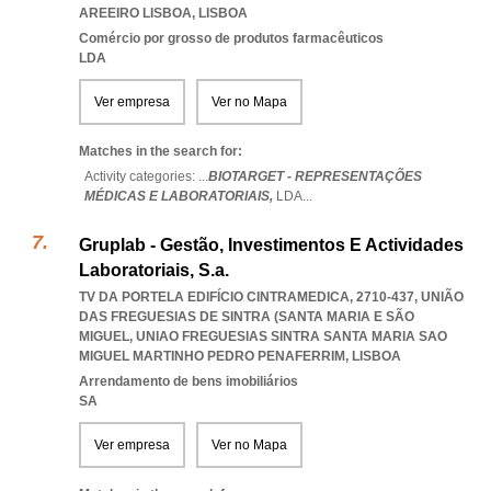
AREEIRO LISBOA
,
LISBOA
Comércio por grosso de produtos farmacêuticos
LDA
Ver empresa
Ver no Mapa
Matches in the search for:
Activity categories: ...
BIOTARGET - REPRESENTAÇÕES
MÉDICAS E LABORATORIAIS,
LDA
...
Gruplab - Gestão, Investimentos E Actividades
Laboratoriais, S.a.
TV DA PORTELA EDIFÍCIO CINTRAMEDICA, 2710-437, UNIÃO
DAS FREGUESIAS DE SINTRA (SANTA MARIA E SÃO
MIGUEL
,
UNIAO FREGUESIAS SINTRA SANTA MARIA SAO
MIGUEL MARTINHO PEDRO PENAFERRIM
,
LISBOA
Arrendamento de bens imobiliários
SA
Ver empresa
Ver no Mapa