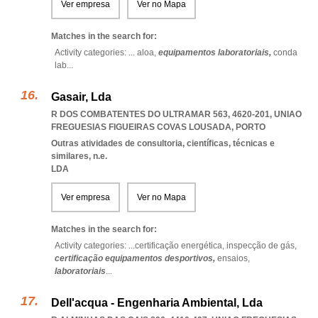
Ver empresa
Ver no Mapa
Matches in the search for:
Activity categories: ...
aloa,
equipamentos laboratoriais,
conda
lab
...
Gasair, Lda
R DOS COMBATENTES DO ULTRAMAR 563, 4620-201
,
UNIAO
FREGUESIAS FIGUEIRAS COVAS LOUSADA
,
PORTO
Outras atividades de consultoria, científicas, técnicas e
similares, n.e.
LDA
Ver empresa
Ver no Mapa
Matches in the search for:
Activity categories: ...
certificação energética,
inspecção de gás,
certificação equipamentos desportivos,
ensaios,
laboratoriais
...
Dell'acqua - Engenharia Ambiental, Lda