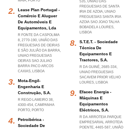
MAIA
,
PORTO
535, UNIÃO DAS
FREGUESIAS DE SANTA
Lease Plan Portugal -
IRIA DE AZOIA
,
UNIAO
Comércio E Aluguer
FREGUESIAS SANTA IRIA
De Automóveis E
AZOIA SAO JOAO TALHA
BOBADELA LOURES
,
Equipamentos, Lda
LISBOA
R FONTE DA CASPOLIMA
8, 2770-190, UNIÃO DAS
S.t.e.t. - Sociedade
FREGUESIAS DE OEIRAS
Técnica De
E SÃO JULIÃO DA BARRA
,
Equipamentos E
UNIAO FREGUESIAS
Tractores, S.a.
OEIRAS SAO JULIAO
BARRA PACO ARCOS
R DA GUINÉ, 2685-334
,
CAXIAS
,
LISBOA
UNIAO FREGUESIAS
SACAVEM PRIOR VELHO
Mota-Engil-
LOURES
,
LISBOA
Engenharia E
Efacec Energia -
Construção, S.a.
Máquinas E
R REGO LAMEIRO 38,
Equipamentos
4300-454
,
CAMPANHA
Eléctricos, S.a.
PORTO
,
PORTO
R DA ARROTEIA PARQUE
Petroibérica -
EMPRESARIAL ARROTEIA
Sociedade De
POENTE, 4465-587, UNIÃO