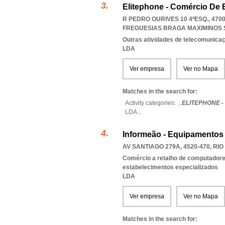
Elitephone - Comércio De
R PEDRO OURIVES 10 4ºESQ., 47
FREGUESIAS BRAGA MAXIMINOS 
Outras atividades de telecomunica
LDA
Ver empresa
Ver no Mapa
Matches in the search for:
Activity categories: ...
ELITEPHONE 
LDA
...
Informeão - Equipamentos
AV SANTIAGO 279A, 4520-470
,
RIO
Comércio a retalho de computadores
estabelecimentos especializados
LDA
Ver empresa
Ver no Mapa
Matches in the search for: