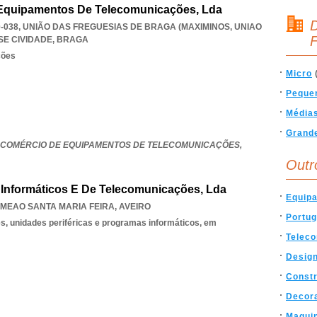
 Equipamentos De Telecomunicações, Lda
D
00-038, UNIÃO DAS FREGUESIAS DE BRAGA (MAXIMINOS
,
UNIAO
F
SE CIVIDADE
,
BRAGA
ções
Micro
Peque
Média
Grand
- COMÉRCIO DE EQUIPAMENTOS DE TELECOMUNICAÇÕES,
Outr
 Informáticos E De Telecomunicações, Lda
Equip
 MEAO SANTA MARIA FEIRA
,
AVEIRO
Portug
, unidades periféricas e programas informáticos, em
Telec
Desig
Const
Decor
Maqui