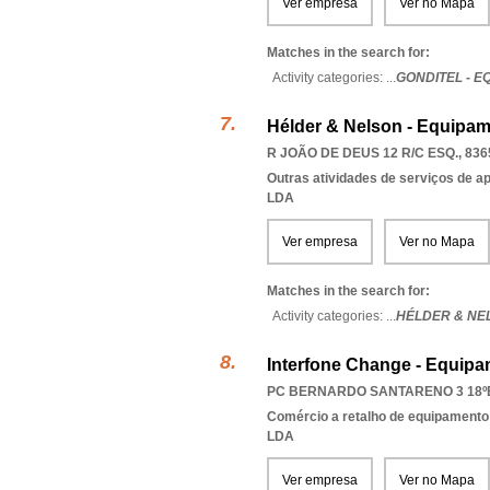
Ver empresa
Ver no Mapa
Matches in the search for:
Activity categories: ...
GONDITEL - 
Hélder & Nelson - Equipa
R JOÃO DE DEUS 12 R/C ESQ., 836
Outras atividades de serviços de a
LDA
Ver empresa
Ver no Mapa
Matches in the search for:
Activity categories: ...
HÉLDER & NE
Interfone Change - Equip
PC BERNARDO SANTARENO 3 18ºB
Comércio a retalho de equipamento
LDA
Ver empresa
Ver no Mapa