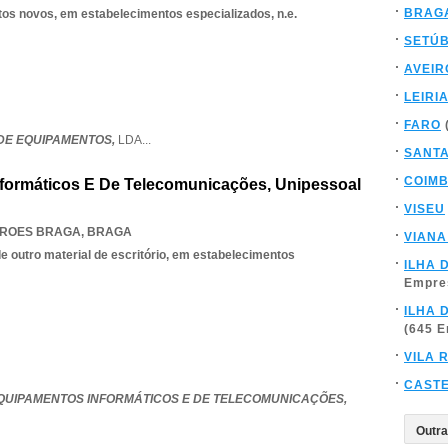
BRAG
tos novos, em estabelecimentos especializados, n.e.
SETÚ
AVEIR
LEIRI
FARO
N DE EQUIPAMENTOS,
LDA
...
SANT
COIM
nformáticos E De Telecomunicações, Unipessoal
VISEU
ROES BRAGA
,
BRAGA
VIANA
e outro material de escritório, em estabelecimentos
ILHA 
Empre
ILHA 
(645 
VILA 
CAST
EQUIPAMENTOS INFORMÁTICOS E DE TELECOMUNICAÇÕES,