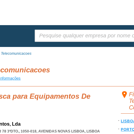
Pesquisar:
 Telecomunicacoes
ecomunicacoes
informações
F
usca para Equipamentos De
T
C
LISBO
ntos, Lda
PORT
8 3ºDTO., 1050-018
,
AVENIDAS NOVAS LISBOA
,
LISBOA