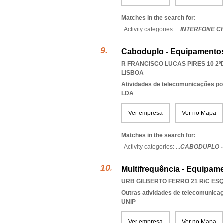
Matches in the search for:
Activity categories: ...
INTERFONE C
Caboduplo - Equipamento
R FRANCISCO LUCAS PIRES 10 2ºD
LISBOA
Atividades de telecomunicações por
LDA
Ver empresa
Ver no Mapa
Matches in the search for:
Activity categories: ...
CABODUPLO -
Multifrequência - Equipam
URB GILBERTO FERRO 21 R/C ESQ.
Outras atividades de telecomunica
UNIP
Ver empresa
Ver no Mapa