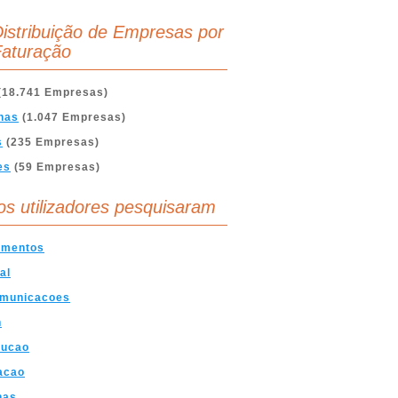
istribuição de Empresas por
aturação
(18.741 Empresas)
nas
(1.047 Empresas)
s
(235 Empresas)
es
(59 Empresas)
os utilizadores pesquisaram
amentos
al
omunicacoes
n
rucao
acao
nas