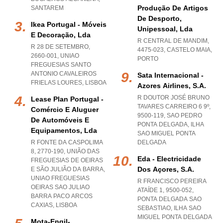
Produção De Artigos
SANTAREM
De Desporto,
Ikea Portugal - Móveis
Unipessoal, Lda
E Decoração, Lda
R CENTRAL DE MANDIM,
R 28 DE SETEMBRO,
4475-023
,
CASTELO MAIA
,
2660-001
,
UNIAO
PORTO
FREGUESIAS SANTO
ANTONIO CAVALEIROS
Sata Internacional -
FRIELAS LOURES
,
LISBOA
Azores Airlines, S.a.
R DOUTOR JOSÉ BRUNO
Lease Plan Portugal -
TAVARES CARREIRO 6 9º,
Comércio E Aluguer
9500-119
,
SAO PEDRO
De Automóveis E
PONTA DELGADA
,
ILHA
Equipamentos, Lda
SAO MIGUEL PONTA
R FONTE DA CASPOLIMA
DELGADA
8, 2770-190, UNIÃO DAS
Eda - Electricidade
FREGUESIAS DE OEIRAS
Dos Açores, S.a.
E SÃO JULIÃO DA BARRA
,
UNIAO FREGUESIAS
R FRANCISCO PEREIRA
OEIRAS SAO JULIAO
ATAÍDE 1, 9500-052
,
BARRA PACO ARCOS
PONTA DELGADA SAO
CAXIAS
,
LISBOA
SEBASTIAO
,
ILHA SAO
MIGUEL PONTA DELGADA
Mota-Engil-