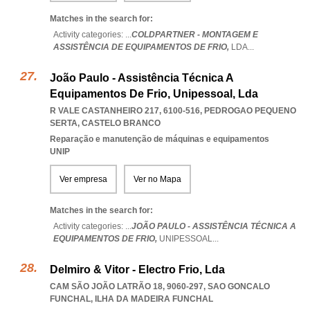
Matches in the search for:
Activity categories: ...
COLDPARTNER - MONTAGEM E
ASSISTÊNCIA DE EQUIPAMENTOS DE FRIO,
LDA
...
João Paulo - Assistência Técnica A
Equipamentos De Frio, Unipessoal, Lda
R VALE CASTANHEIRO 217, 6100-516
,
PEDROGAO PEQUENO
SERTA
,
CASTELO BRANCO
Reparação e manutenção de máquinas e equipamentos
UNIP
Ver empresa
Ver no Mapa
Matches in the search for:
Activity categories: ...
JOÃO PAULO - ASSISTÊNCIA TÉCNICA A
EQUIPAMENTOS DE FRIO,
UNIPESSOAL
...
Delmiro & Vitor - Electro Frio, Lda
CAM SÃO JOÃO LATRÃO 18, 9060-297
,
SAO GONCALO
FUNCHAL
,
ILHA DA MADEIRA FUNCHAL