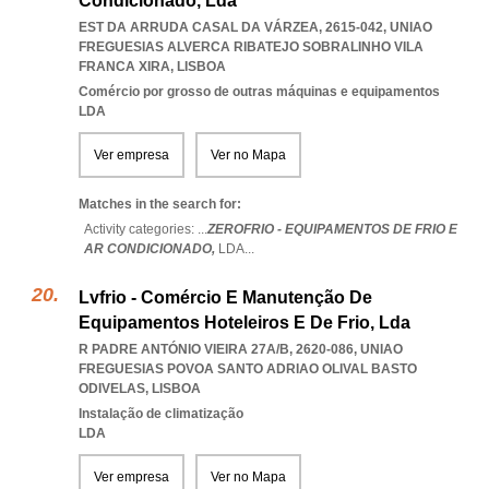
Condicionado, Lda
EST DA ARRUDA CASAL DA VÁRZEA, 2615-042
,
UNIAO
FREGUESIAS ALVERCA RIBATEJO SOBRALINHO VILA
FRANCA XIRA
,
LISBOA
Comércio por grosso de outras máquinas e equipamentos
LDA
Ver empresa
Ver no Mapa
Matches in the search for:
Activity categories: ...
ZEROFRIO - EQUIPAMENTOS DE FRIO E
AR CONDICIONADO,
LDA
...
Lvfrio - Comércio E Manutenção De
Equipamentos Hoteleiros E De Frio, Lda
R PADRE ANTÓNIO VIEIRA 27A/B, 2620-086
,
UNIAO
FREGUESIAS POVOA SANTO ADRIAO OLIVAL BASTO
ODIVELAS
,
LISBOA
Instalação de climatização
LDA
Ver empresa
Ver no Mapa