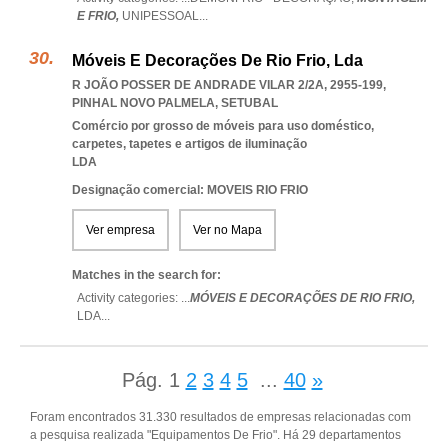
E FRIO,
UNIPESSOAL
...
Móveis E Decorações De Rio Frio, Lda
R JOÃO POSSER DE ANDRADE VILAR 2/2A, 2955-199
,
PINHAL NOVO PALMELA
,
SETUBAL
Comércio por grosso de móveis para uso doméstico,
carpetes, tapetes e artigos de iluminação
LDA
Designação comercial: MOVEIS RIO FRIO
Ver empresa
Ver no Mapa
Matches in the search for:
Activity categories: ...
MÓVEIS E DECORAÇÕES DE RIO FRIO,
LDA
...
Pág.
1
2
3
4
5
...
40
»
Foram encontrados 31.330 resultados de empresas relacionadas com
a pesquisa realizada "Equipamentos De Frio". Há 29 departamentos