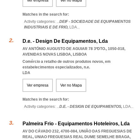
Ver empresa
Ver no Mapa
Matches in the search for:
Activity categories: ...
DEIF - SOCIEDADE DE EQUIPAMENTOS
INDUSTRIAIS E DE FRIO,
LDA
...
D.e. - Design De Equipamentos, Lda
AV ANTÓNIO AUGUSTO DE AGUIAR 78 3ºDTO., 1050-018
,
AVENIDAS NOVAS LISBOA
,
LISBOA
Comércio a retalho de outros produtos novos, em
estabelecimentos especializados, n.e.
LDA
Ver empresa
Ver no Mapa
Matches in the search for:
Activity categories: ...
D.E. - DESIGN DE EQUIPAMENTOS,
LDA
...
Palmeira Frio - Equipamentos Hoteleiros, Lda
AV DO CÁVADO 232, 4700-084, UNIÃO DAS FREGUESIAS DE
REAL
,
UNIAO FREGUESIAS REAL DUME SEMELHE BRAGA
,