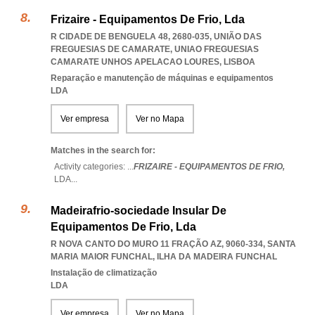
Frizaire - Equipamentos De Frio, Lda
R CIDADE DE BENGUELA 48, 2680-035, UNIÃO DAS
FREGUESIAS DE CAMARATE
,
UNIAO FREGUESIAS
CAMARATE UNHOS APELACAO LOURES
,
LISBOA
Reparação e manutenção de máquinas e equipamentos
LDA
Ver empresa
Ver no Mapa
Matches in the search for:
Activity categories: ...
FRIZAIRE - EQUIPAMENTOS DE FRIO,
LDA
...
Madeirafrio-sociedade Insular De
Equipamentos De Frio, Lda
R NOVA CANTO DO MURO 11 FRAÇÃO AZ, 9060-334
,
SANTA
MARIA MAIOR FUNCHAL
,
ILHA DA MADEIRA FUNCHAL
Instalação de climatização
LDA
Ver empresa
Ver no Mapa