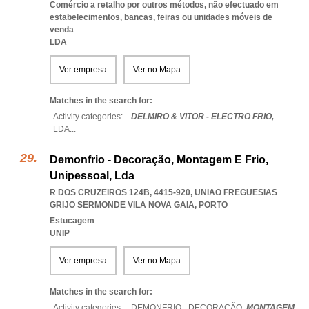
Comércio a retalho por outros métodos, não efectuado em
estabelecimentos, bancas, feiras ou unidades móveis de
venda
LDA
Ver empresa
Ver no Mapa
Matches in the search for:
Activity categories: ...
DELMIRO & VITOR - ELECTRO FRIO,
LDA
...
Demonfrio - Decoração, Montagem E Frio,
Unipessoal, Lda
R DOS CRUZEIROS 124B, 4415-920
,
UNIAO FREGUESIAS
GRIJO SERMONDE VILA NOVA GAIA
,
PORTO
Estucagem
UNIP
Ver empresa
Ver no Mapa
Matches in the search for:
Activity categories: ...
DEMONFRIO - DECORAÇÃO,
MONTAGEM