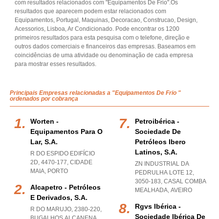
com resultados relacionados com "Equipamentos De Frio".Os
resultados que aparecem podem estar relacionados com
Equipamentos, Portugal, Maquinas, Decoracao, Construcao, Design,
Acessorios, Lisboa, Ar Condicionado. Pode encontrar os 1200
primeiros resultados para esta pesquisa com o telefone, direção e
outros dados comerciais e financeiros das empresas. Baseamos em
coincidências de uma atividade ou denominação de cada empresa
para mostrar esses resultados.
Principais Empresas relacionadas a "Equipamentos De Frio "
ordenados por cobrança
Worten -
Petroibérica -
Equipamentos Para O
Sociedade De
Lar, S.a.
Petróleos Ibero
Latinos, S.a.
R DO ESPIDO EDIFÍCIO
2D, 4470-177
,
CIDADE
ZN INDUSTRIAL DA
MAIA
,
PORTO
PEDRULHA LOTE 12,
3050-183
,
CASAL COMBA
Alcapetro - Petróleos
MEALHADA
,
AVEIRO
E Derivados, S.a.
Rgvs Ibérica -
R DO MARUJO, 2380-220
,
Sociedade Ibérica De
BUGALHOS ALCANENA
,