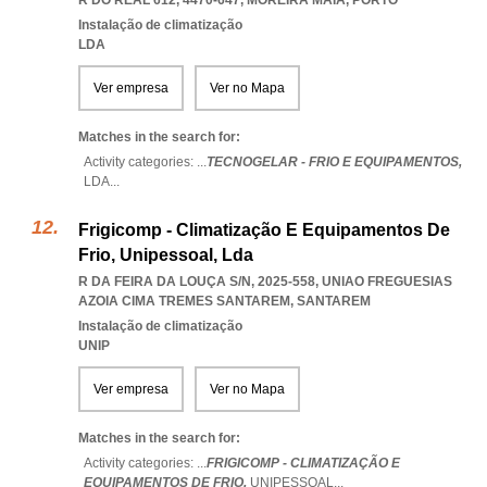
R DO REAL 612, 4470-647
,
MOREIRA MAIA
,
PORTO
Instalação de climatização
LDA
Ver empresa
Ver no Mapa
Matches in the search for:
Activity categories: ...
TECNOGELAR - FRIO E EQUIPAMENTOS,
LDA
...
Frigicomp - Climatização E Equipamentos De
Frio, Unipessoal, Lda
R DA FEIRA DA LOUÇA S/N, 2025-558
,
UNIAO FREGUESIAS
AZOIA CIMA TREMES SANTAREM
,
SANTAREM
Instalação de climatização
UNIP
Ver empresa
Ver no Mapa
Matches in the search for:
Activity categories: ...
FRIGICOMP - CLIMATIZAÇÃO E
EQUIPAMENTOS DE FRIO,
UNIPESSOAL
...