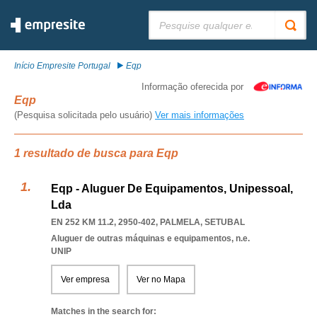
Pesquisar:
Início Empresite Portugal
Eqp
Informação oferecida por
Eqp
(Pesquisa solicitada pelo usuário)
Ver mais informações
1 resultado de busca para Eqp
Eqp - Aluguer De Equipamentos, Unipessoal,
Lda
EN 252 KM 11.2, 2950-402
,
PALMELA
,
SETUBAL
Aluguer de outras máquinas e equipamentos, n.e.
UNIP
Ver empresa
Ver no Mapa
Matches in the search for: