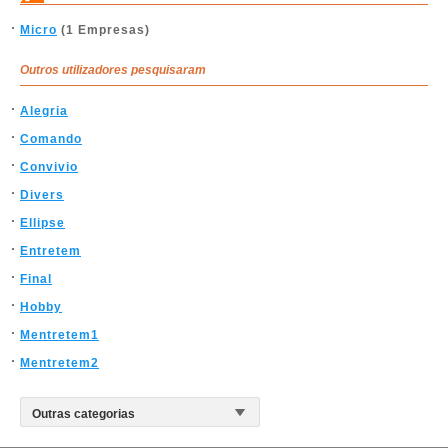
Micro
(1 Empresas)
Outros utilizadores pesquisaram
Alegria
Comando
Convivio
Divers
Ellipse
Entretem
Final
Hobby
Mentretem1
Mentretem2